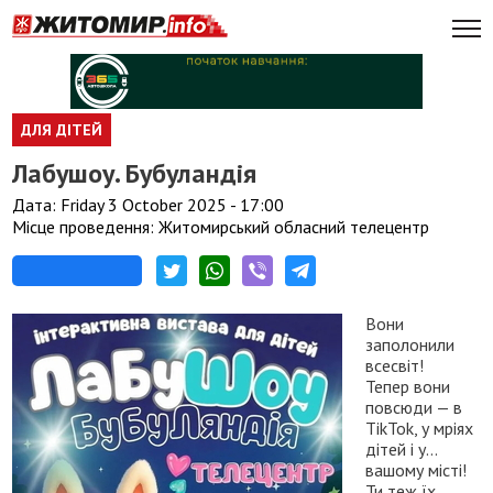
ДЛЯ ДІТЕЙ
Лабушоу. Бубуландія
Дата: Friday 3 October 2025 - 17:00
Місце проведення: Житомирський обласний телецентр
Вони
заполонили
всесвіт!
Тепер вони
повсюди — в
TikTok, у мріях
дітей і у…
вашому місті!
Ти теж їх