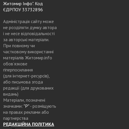
Житомир Інфо". Код
ЄДРПОУ 33732896
Адміністрація сайту може
не розділяти думку автора
і не несе відповідальності
за авторські матеріали.
При повному чи
частковому використанні
матеріалів Житомир.info
обов’язкове
гіперпосилання
(для інтернет-ресурсів),
або письмова згода
редакції (для друкованих
видань)
Матеріали, позначені
значками:
"Р"
- розміщують
на правах реклами або
партнерства
РЕДАКЦІЙНА ПОЛІТИКА