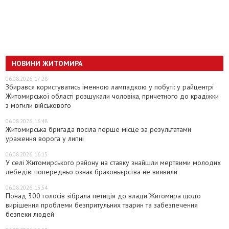
НОВИНИ ЖИТОМИРА
06.08.2026, 17:28
Збирався користуватись іменною лампадкою у побуті: у райцентрі
Житомирської області розшукали чоловіка, причетного до крадіжки
з могили військового
06.08.2026, 16:48
Житомирська бригада посіла перше місце за результатами
ураження ворога у липні
06.08.2026, 16:15
У селі Житомирського району на ставку знайшли мертвими молодих
лебедів: попередньо ознак браконьєрства не виявили
06.08.2026, 15:54
Понад 300 голосів зібрала петиція до влади Житомира щодо
вирішення проблеми безпритульних тварин та забезпечення
безпеки людей