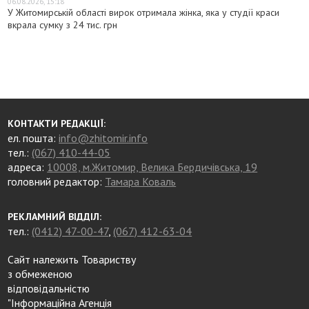
06.08.2026, 15:18
У Житомирській області вирок отримала жінка, яка у студії краси
вкрала сумку з 24 тис. грн
КОНТАКТИ РЕДАКЦІЇ:
ел. пошта:
info@zhitomir.info
тел.:
(067) 410-44-05
адреса:
10008, м.Житомир, Велика Бердичівська, 19
головний редактор:
Тамара Коваль
РЕКЛАМНИЙ ВІДДІЛ:
тел.:
(0412) 47-00-47
,
(067) 412-63-04
Сайт належить Товариству
з обмеженою
відповідальністю
"Інформаційна Агенція