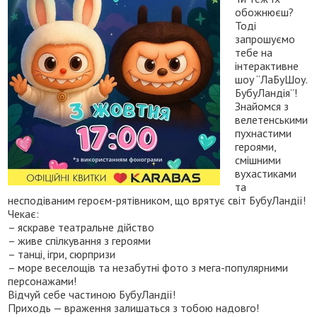
обожнюєш?
Тоді
запрошуємо
тебе на
інтерактивне
шоу “ЛаБуШоу.
БубуЛандія”!
Знайомся з
велетенськими
пухнастими
героями,
смішними
вухастиками
та
несподіваним героєм-рятівником, що врятує світ БубуЛандії!
Чекає:
– яскраве театральне дійство
– живе спілкування з героями
– танці, ігри, сюрпризи
– море веселощів та незабутні фото з мега-популярними
персонажами!
Відчуй себе частиною БубуЛандії!
Приходь — враження залишаться з тобою надовго!