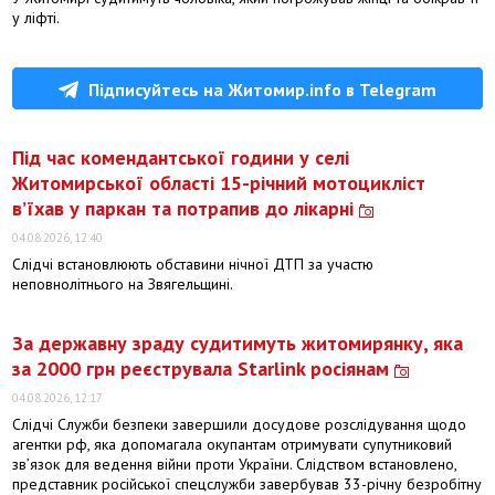
у ліфті.
Підписуйтесь на Житомир.info в Telegram
Під час комендантської години у селі
Житомирської області 15-річний мотоцикліст
в’їхав у паркан та потрапив до лікарні
04.08.2026, 12:40
Слідчі встановлюють обставини нічної ДТП за участю
неповнолітнього на Звягельщині.
За державну зраду судитимуть житомирянку, яка
за 2000 грн реєструвала Starlink росіянам
04.08.2026, 12:17
Слідчі Служби безпеки завершили досудове розслідування щодо
агентки рф, яка допомагала окупантам отримувати супутниковий
зв’язок для ведення війни проти України. Слідством встановлено,
представник російської спецслужби завербував 33-річну безробітну