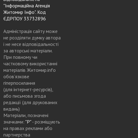
"Інформаційна Агенція
Житомир Інфо". Код
ЄДРПОУ 33732896
Адміністрація сайту може
не розділяти думку автора
і не несе відповідальності
за авторські матеріали.
При повному чи
частковому використанні
матеріалів Житомир.info
обов’язкове
гіперпосилання
(для інтернет-ресурсів),
або письмова згода
редакції (для друкованих
видань)
Матеріали, позначені
значками:
"Р"
- розміщують
на правах реклами або
партнерства