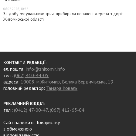
06.08.2026, 10:56
За добу рятувальники тричі прибирали повалені дерева з доріг
Житомирської області
КОНТАКТИ РЕДАКЦІЇ:
ел. пошта:
info@zhitomir.info
тел.:
(067) 410-44-05
адреса:
10008, м.Житомир, Велика Бердичівська, 19
головний редактор:
Тамара Коваль
РЕКЛАМНИЙ ВІДДІЛ:
тел.:
(0412) 47-00-47
,
(067) 412-63-04
Сайт належить Товариству
з обмеженою
відповідальністю