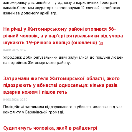
житомирянку дистанційно – у одному з наркотичних Телеграм-
каналів.Саме там «куратор» запропонував їй «легкий заробіток» -
взамін за допомогу армії агр...
На річці у Житомирському районі втопився 36-
річний чоловік, а у кар’єрі рятувальники від учора
шукають 19-річного хлопця (оновлено)
04.08.2026, 10:45
Упродовж доби рятувальники двічі залучалися до пошуків людей
на водоймах Житомирського району.
Затримали жителя Житомирської області, якого
підозрюють у вбивстві односельця: кілька разів
вдарив ножем і пішов геть
04.08.2026, 10:30
Поліцейські затримали підозрюваного в убивстві чоловіка під час
конфлікту у Баранівській громаді.
Судитимуть чоловіка, який в райцентрі