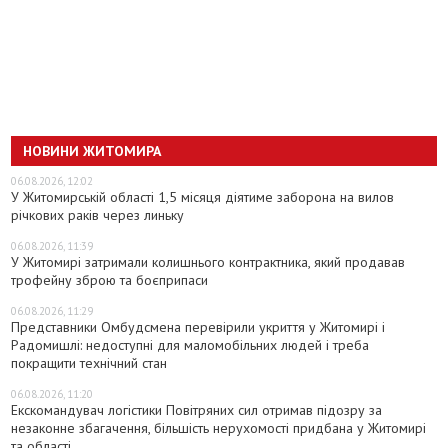
НОВИНИ ЖИТОМИРА
06.08.2026, 12:02
У Житомирській області 1,5 місяця діятиме заборона на вилов
річкових раків через линьку
06.08.2026, 11:39
У Житомирі затримали колишнього контрактника, який продавав
трофейну зброю та боєприпаси
06.08.2026, 11:29
Представники Омбудсмена перевірили укриття у Житомирі і
Радомишлі: недоступні для маломобільних людей і треба
покращити технічний стан
06.08.2026, 11:20
Екскомандувач логістики Повітряних сил отримав підозру за
незаконне збагачення, більшість нерухомості придбана у Житомирі
та області