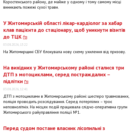
Коростенського району, де майже у одному і тому самому місці
виникають пожежі сухої трави.
У Житомирській області лікар-кардіолог за хабар
клав пацієнта до стаціонару, щоб уникнути візитів
до ТЦК
03.08.2026, 13:22
На Житомирщині СБУ блокувала нову схему ухилення від призову.
На вихідних у Житомирському районі сталися три
ДТП з мотоциклами, серед постраждалих –
підлітки
03.08.2026, 12:41
ДТП з мотоциклами в Житомирському районі: шестеро травмованих,
поліція проводить розслідування. Серед потерпілих – троє
неповнолітніх. На місцях подій працювала слідчо-оперативна групи
Житомирського райуправління поліції №1.
Перед судом постане власник лісопильні з