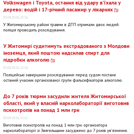
Volkswagen і Toyota, остання від удару вʼїхала у
дерево: водій і 17-річний пасажир у лікарнях
05.08.2026, 13:16
У Житомирському районі травми в ДТП отримали двоє людей:
поліція проводить розслідування.
У Житомирі судитимуть екстрадованого з Молдови
іноземця, який поштою надсилав спирт для
підробки алкоголю
05.08.2026, 12:16
Поліцейські завершили розслідування: перед судом постане
останній учасник організованої групи фальсифікаторів алкоголю.
До 7 років тюрми засудили жителя Житомирської
області, який у власній нарколабораторії виготовив
психотропів на понад 1 млн грн
05.08.2026, 11:12
Виготовив психотропів на понад 1 млн грн: організатора
нарколабораторії зі Звягельщини засуджено до 7 років ув'язнення.