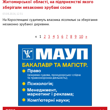
Житомирської області, на підприємстві якого
зберігали незаконно зрубані сосни
03.08.2026, 12:31
На Коростенщині судитимуть власника лісопильні за зберігання
незаконно зрубаної деревини.
«
1
2
3
4
5
6
7
8
9
10
»