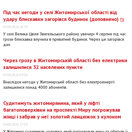
Під час негоди у селі Житомирської області від
удару блискавки загорівся будинок (доповнено)
05.08.2026, 10:39
У селі Велика Цвіля Звягельського району увечері 4 серпня під час
грози блискавка влучила в приватний будинок. Через це загорівся
дах.
Через грозу в Житомирській області без електрики
залишилися 32 населених пункти
05.08.2026, 09:56
Внаслідок негоди у Житомирській області без електроенергії
залишилися понад 4000 абонентів.
Судитимуть житомирянина, який у ліфті
багатоповерхівки на проспекті Миру погрожував
жінці і забрав у неї золотий ланцюжок з кулоном
04.08.2026, 17:09
У Житомирі судитимуть чоловіка, який погрожував жінці та обікрав її