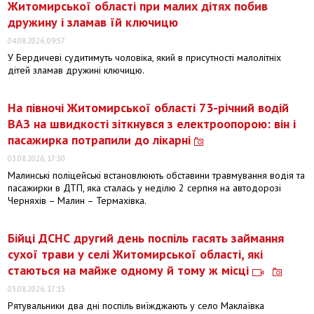
Житомирської області при малих дітях побив
дружину і зламав їй ключицю
04.08.2026, 09:57
У Бердичеві судитимуть чоловіка, який в присутності малолітніх
дітей зламав дружині ключицю.
На півночі Житомирської області 73-річний водій
ВАЗ на швидкості зіткнувся з електроопорою: він і
пасажирка потрапили до лікарні
03.08.2026, 17:30
Малинські поліцейські встановлюють обставини травмування водія та
пасажирки в ДТП, яка сталась у неділю 2 серпня на автодорозі
Черняхів – Малин – Термахівка.
Бійці ДСНС другий день поспіль гасять займання
сухої трави у селі Житомирської області, які
стаються на майже одному й тому ж місці
03.08.2026, 17:15
Рятувальники два дні поспіль виїжджають у село Маклаївка