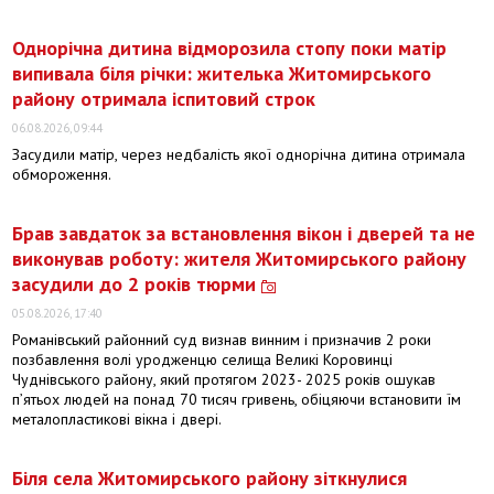
Однорічна дитина відморозила стопу поки матір
випивала біля річки: жителька Житомирського
району отримала іспитовий строк
06.08.2026, 09:44
Засудили матір, через недбалість якої однорічна дитина отримала
обмороження.
Брав завдаток за встановлення вікон і дверей та не
виконував роботу: жителя Житомирського району
засудили до 2 років тюрми
05.08.2026, 17:40
Романівський районний суд визнав винним і призначив 2 роки
позбавлення волі уродженцю селища Великі Коровинці
Чуднівського району, який протягом 2023- 2025 років ошукав
пʼятьох людей на понад 70 тисяч гривень, обіцяючи встановити їм
металопластикові вікна і двері.
Біля села Житомирського району зіткнулися