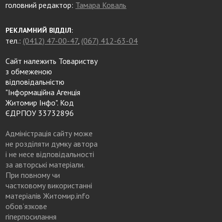
головний редактор:
Тамара Коваль
РЕКЛАМНИЙ ВІДДІЛ:
тел.:
(0412) 47-00-47
,
(067) 412-63-04
Сайт належить Товариству
з обмеженою
відповідальністю
"Інформаційна Агенція
Житомир Інфо". Код
ЄДРПОУ 33732896
Адміністрація сайту може
не розділяти думку автора
і не несе відповідальності
за авторські матеріали.
При повному чи
частковому використанні
матеріалів Житомир.info
обов’язкове
гіперпосилання