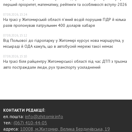
перший пріоритет, математику, рейтинги та особливості вступу-2026
07.08.2026, 15:24
На трасі у Житомирській області п’яний водій порушив ПДР й кілька
разів пропонував патрульним 400 доларів хабаря
07.08.2026, 15:12
Від Польової до гідропарку у Житомирі курсує нова маршрутка, у
міськраді й ОДА кажуть, що в автобусній мережі такої немає
07.08.2026, 15:10
На трасі біля райцентру Житомирської області під час ДТП з трьома
авто постраждали люди, рух транспорту ускладнений
КОНТАКТИ РЕДАКЦІЇ:
ел. пошта:
info@zhitomir.info
тел.:
(067) 410-44-05
адреса:
10008, м.Житомир, Велика Бердичівська, 19