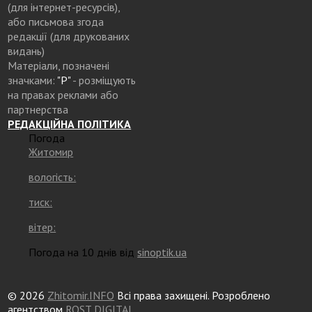
(для інтернет-ресурсів),
або письмова згода
редакції (для друкованих
видань)
Матеріали, позначені
значками:
"Р"
- розміщують
на правах реклами або
партнерства
РЕДАКЦІЙНА ПОЛІТИКА
Погода
Житомир
вологість:
тиск:
вітер:
Погода на 10 днів від
sinoptik.ua
© 2026
Zhitomir.INFO
Всі права захищені. Розроблено
агентством
ROST DIGITAL