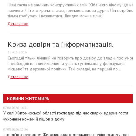
Ніякі гасла не замінять конструктивних змін. Хіба ніхто нічому ще не
навчився? Ті хто кричать гасла, тримають вас за дурнів! Їм потрібно
тільки грабувати і наживатися. Швидко можна тільк...
Детальніше
Криза довіри та інформатизація.
15-02-2016
Сьогодні тільки лінивий не говорить про довіру до влади, про умов
і необхідність її виникнення та участь суспільства у формуванні
місцевої та державної політики. Такі складні, на перший по...
Детальніше
НОВИНИ ЖИТОМИРА
07.08.2026, 16:31
У селі Житомирської області господар під час сварки вдарив гостя
кухонним ножем й пішов з дому
07.08.2026, 15:36
Інтерв’ю з ректором Житомирського державного університету про