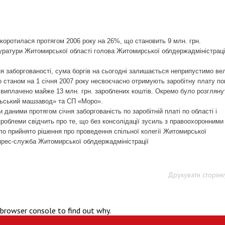
скоротилася протягом 2006 року на 26%, що становить 9 млн. грн.
куратури Житомирської області голова Житомирської облдержадміністраці
я заборгован
ості,
сума боргів на сьогодні залишається неприпустимо ве
що станом на 1 січня 2007 року несвоєчасно отримують заробітну плату
по
е виплачено майже 13 млн. грн. зароблених коштів. Окремо було розгляну
ьський машзавод» та СП «Моро».
 даними протягом січня заборгованість по заробітній платі по області і
 проблеми свідчить про те, що без консолідації зусиль з правоохоронними
ло прийнято рішення про проведення спільної колегії Житомирської
п
рес-служба Житомирської облдержадміністрації
Друкувати сторінк
 browser console to find out why.