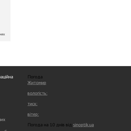
аційна
Погода
Житомир
вологість:
тиск:
вітер:
них
Погода на 10 днів від
sinoptik.ua