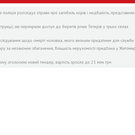
 поліція розслідує справи про загибель корів і недбалість, представили
рукції, які перекрили доступ до берегів річки Тетерів у трьох селах
лідування щодо смерті чоловіка, якого визнали придатним для служби 
зру за незаконне збагачення, більшість нерухомості придбана у Житомир
ону оголосили новий тендер, вартість зросла до 21 млн грн