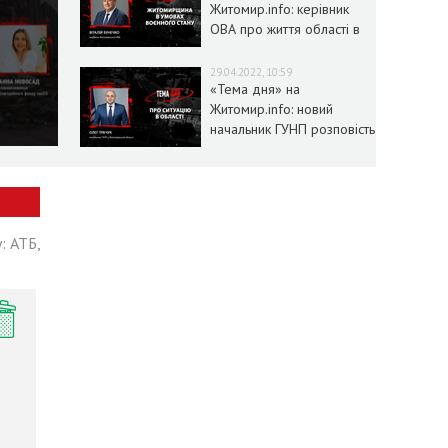
Житомир.info: керівник
ОВА про життя області в
умовах воєнного стану
29.04.2022, 10:59
«Тема дня» на
Житомир.info: новий
начальник ГУНП розповість
про ситуацію в області
: АТБ,