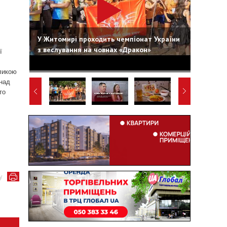
У Житомирі проходить чемпіонат України
з веслування на човнах «Дракон»
ї
ликою
над
то
у