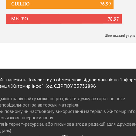
йт належить Товариству з обмеженою відповідальністю "Інформ
енція Житомир Інфо". Код ЄДРПОУ 33732896
міністрація сайту може не розділяти думку автора і не несе
дповідальності за авторські матеріали.
и повному чи частковому використанні матеріалів Житомир.info
ов’язкове гіперпосилання
ля інтернет-ресурсів), або письмова згода редакції (для друкова
дань)