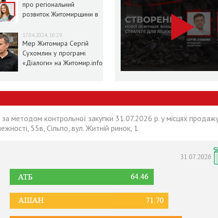
про регіональний
розвиток Житомирщини в
умовах воєнного стану
17.04.2024, 10:29
Мер Житомира Сергій
Сухомлин у програмі
«Діалоги» на Житомир.info
 за методом контрольної закупки 31.07.2026 р. у місцях продажу
лежності, 55в, Сільпо, вул. Житній ринок, 1