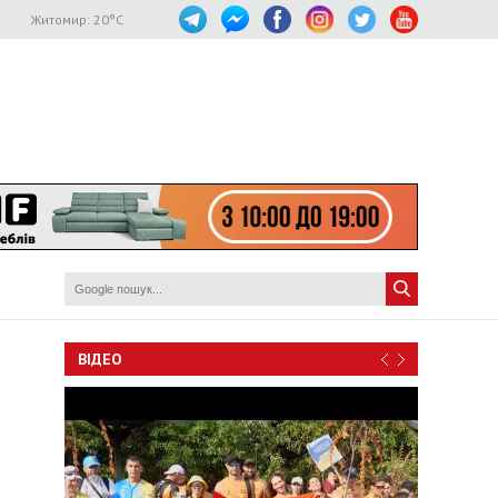
Житомир:
20
°C
ВІДЕО