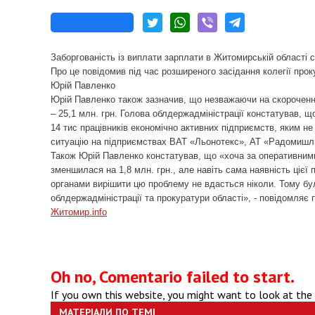
Заборгованість із виплати зарплати в Житомирській області 
Про це повідомив під час розширеного засідання колегії про
Юрій Павленко
Юрій Павленко
також
зазначив, що незважаючи на скороченн
– 25,1 млн. грн. Голова облдержадміністрації констатував, 
14 тис працівників економічно активних підприємств, яким н
ситуацію на підприємствах ВАТ «Льонотекс», АТ «Радомишл
Також
Юрій Павленко
констатував, що
«
х
оча за оперативними
зменшилася на 1,8 млн. грн., але навіть сама наявність цієї
органами вирішити цю проблему не вдасться ніколи. Тому бу
облдержадміністрації та прокуратури області», -
повідомляє 
Житомир
.info
Oh no, Comentario failed to start.
If you own this website, you might want to look at the
МАТЕРІАЛИ ПО ТЕМІ