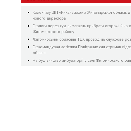
Колективу ДП «Рихальське» з Житомирської області, де
нового директора
Екологи через суд вимагають прибрати огорожі й конст
Житомирського району
Житомирський обласний ТЦК проводить службове розс
Екскомандувач логістики Повітряних сил отримав підо
області
На будівництво амбулаторії у селі Житомирського рай