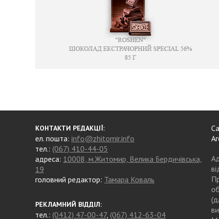
Са
КОНТАКТИ РЕДАКЦІЇ:
ел. пошта:
info@zhitomir.info
Аг
тел.:
(067) 410-44-05
Ад
адреса:
10008, м.Житомир, Велика Бердичівська,
ві
19
Пр
головний редактор:
Тамара Коваль
об
(д
РЕКЛАМНИЙ ВІДДІЛ:
ви
тел.:
(0412) 47-00-47
,
(067) 412-63-04