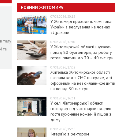
НОВИНИ ЖИТОМИРА
07.08.2026, 20:12
У Житомирі проходить чемпіонат
України з веслування на човнах
«Дракон»
в тилу
07.08.2026, 17:40
У Житомирській області шукають
і та
понад 80 бухгалтерів, за роботу
готові платити до 30 – 40 тис. грн
07.08.2026, 17:02
Жителька Житомирської області
назвала код з СМС шахраям, а ті
оформили на неї онлайн-кредитів
на понад 30 тис. грн
07.08.2026, 16:31
У селі Житомирської області
господар під час сварки вдарив
гостя кухонним ножем й пішов з
дому
07.08.2026, 15:36
Інтерв’ю з ректором