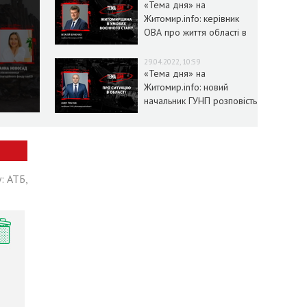
«Тема дня» на
Житомир.info: керівник
ОВА про життя області в
умовах воєнного стану
29.04.2022, 10:59
«Тема дня» на
Житомир.info: новий
начальник ГУНП розповість
про ситуацію в області
: АТБ,