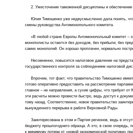
2. Ужесточение таможенной дисциплины и обеспечение у
Юлия Тимошенко уже недвусмысленно дала понять, что н
смены руководства Антимонопольного комитета.
«В любой стране Европы Антимонопольный комитет – это 
монополисты остаются без доходов, без прибыли, без пре
самих монополий. Он хорошо проплачен, нормально построе
Несомненно, повысится налоговое давление на представи
государственного контроля за соблюдением налоговой дис
Впрочем, тот факт, что правительство Тимошенко имеет 
готово оперативно предоставить на рассмотрение парлам
главное – не направления, а сухие цифры, что требует от
эти расчеты можно провести быстро, ведь доступ к доку
тому назад. Соответственно, новое правительство заинте
вынужденного перерыва в работе Верховной Рады.
Заинтересована в этом и Партия регионов, ведь в отсутс
бюджету прошлогоднего образца. А это, в свою очередь, 
к минимуму потери от «новой экономической политики» пр