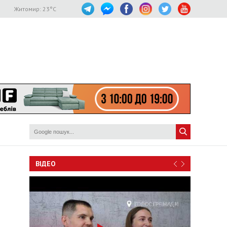
Житомир:
23
°C
ВІДЕО