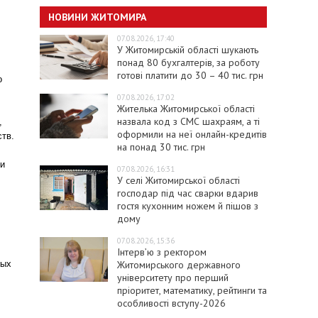
НОВИНИ ЖИТОМИРА
07.08.2026, 17:40
У Житомирській області шукають
понад 80 бухгалтерів, за роботу
готові платити до 30 – 40 тис. грн
о
07.08.2026, 17:02
Жителька Житомирської області
назвала код з СМС шахраям, а ті
,
оформили на неї онлайн-кредитів
ств.
на понад 30 тис. грн
 и
07.08.2026, 16:31
У селі Житомирської області
господар під час сварки вдарив
гостя кухонним ножем й пішов з
дому
07.08.2026, 15:36
Інтерв’ю з ректором
Житомирського державного
ных
університету про перший
пріоритет, математику, рейтинги та
особливості вступу-2026