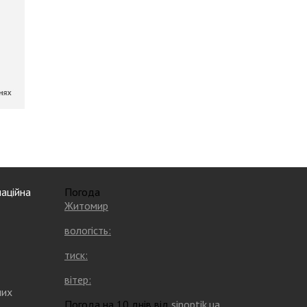
аційна
Погода
Житомир
вологість:
тиск:
вітер:
них
Погода на 10 днів від
sinoptik.ua