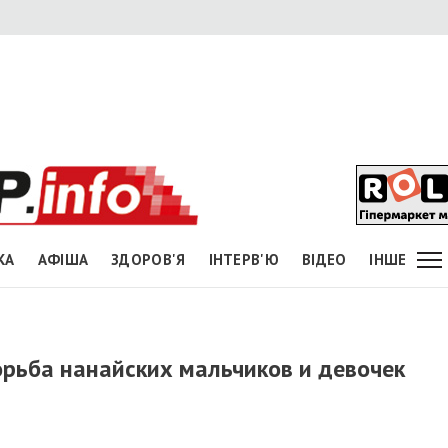
КА
АФІША
ЗДОРОВ'Я
ІНТЕРВ'Ю
ВІДЕО
ІНШЕ
орьба нанайских мальчиков и девочек