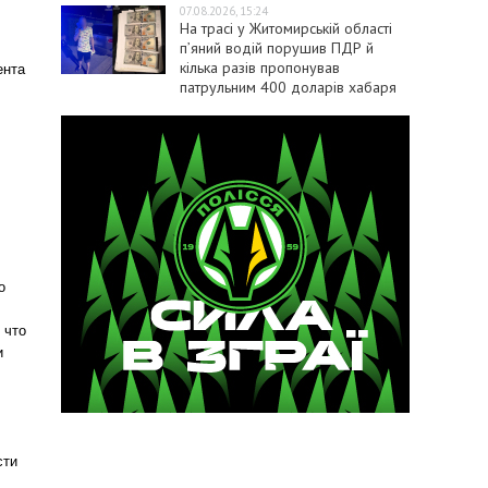
07.08.2026, 15:24
На трасі у Житомирській області
п’яний водій порушив ПДР й
кілька разів пропонував
ента
патрульним 400 доларів хабаря
о
 что
и
сти