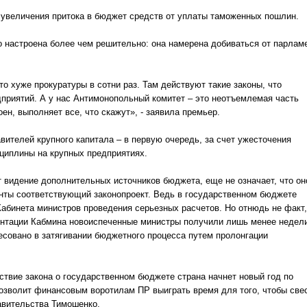
величения притока в бюджет средств от уплаты таможенных пошлин.
астроена более чем решительно: она намерена добиваться от парлам
хуже прокуратуры в сотни раз. Там действуют такие законы, что
дприятий. А у нас Антимонопольный комитет – это неотъемлемая часть
н, выполняет все, что скажут», - заявила премьер.
телей крупного капитала – в первую очередь, за счет ужесточения
циплины на крупных предприятиях.
видение дополнительных источников бюджета, еще не означает, что он
енты соответствующий законопроект. Ведь в государственном бюджете
 Кабинета министров проведения серьезных расчетов. Но отнюдь не факт,
ментации Кабмина новоиспеченные министры получили лишь менее недел
ресовано в затягивании бюджетного процесса путем пролонгации
твие закона о государственном бюджете страна начнет новый год по
позволит финансовым воротилам ПР выиграть время для того, чтобы све
авительства Тимошенко.