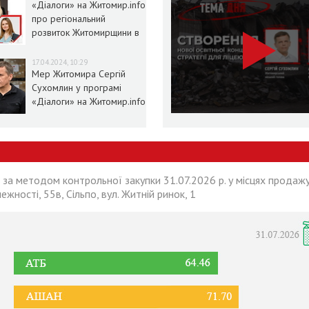
«Діалоги» на Житомир.info
про регіональний
розвиток Житомирщини в
умовах воєнного стану
17.04.2024, 10:29
Мер Житомира Сергій
Сухомлин у програмі
«Діалоги» на Житомир.info
 за методом контрольної закупки 31.07.2026 р. у місцях продажу
лежності, 55в, Сільпо, вул. Житній ринок, 1