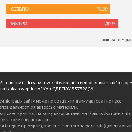
йт належить Товариству з обмеженою відповідальністю "Інформ
енція Житомир Інфо". Код ЄДРПОУ 33732896
міністрація сайту може не розділяти думку автора і не несе
дповідальності за авторські матеріали.
и повному чи частковому використанні матеріалів Житомир.info
ов’язкове гіперпосилання
ля інтернет-ресурсів), або письмова згода редакції (для друкова
дань)