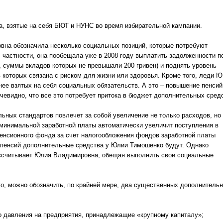
 взятые на себя БЮТ и НУНС во время избирательной кампании.
а обозначила несколько социальных позиций, которые потребуют
 частности, она пообещала уже в 2008 году выплатить задолженности п
 суммы вкладов которых не превышали 200 гривен) и поднять уровень
 которых связана с риском для жизни или здоровья. Кроме того, леди Ю
анее взятых на себя социальных обязательств. А это – повышение пенсий
чевидно, что все это потребует притока в бюджет дополнительных сред
ных стандартов повлечет за собой увеличение не только расходов, но
 минимальной заработной платы автоматически увеличит поступления в
пенсионного фонда за счет налогообложения фондов заработной платы
у пенсий дополнительные средства у Юлии Тимошенко будут. Однако
рассчитывает Юлия Владимировна, обещая выполнить свои социальные
, можно обозначить, по крайней мере, два существенных дополнитель
 давления на предприятия, принадлежащие «крупному капиталу»;