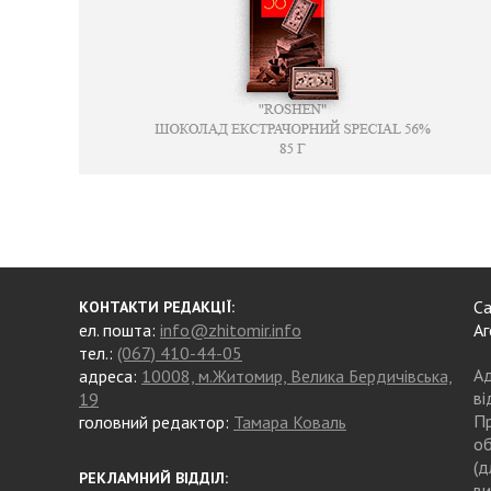
Са
КОНТАКТИ РЕДАКЦІЇ:
ел. пошта:
info@zhitomir.info
Аг
тел.:
(067) 410-44-05
Ад
адреса:
10008, м.Житомир, Велика Бердичівська,
ві
19
Пр
головний редактор:
Тамара Коваль
об
(д
РЕКЛАМНИЙ ВІДДІЛ:
ви