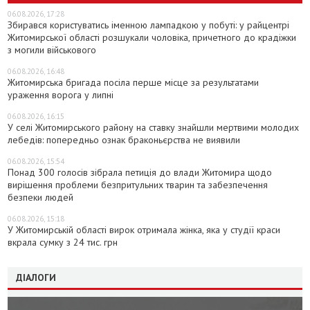
06.08.2026, 17:28
Збирався користуватись іменною лампадкою у побуті: у райцентрі
Житомирської області розшукали чоловіка, причетного до крадіжки
з могили військового
06.08.2026, 16:48
Житомирська бригада посіла перше місце за результатами
ураження ворога у липні
06.08.2026, 16:15
У селі Житомирського району на ставку знайшли мертвими молодих
лебедів: попередньо ознак браконьєрства не виявили
06.08.2026, 15:54
Понад 300 голосів зібрала петиція до влади Житомира щодо
вирішення проблеми безпритульних тварин та забезпечення
безпеки людей
06.08.2026, 15:18
У Житомирській області вирок отримала жінка, яка у студії краси
вкрала сумку з 24 тис. грн
ДІАЛОГИ