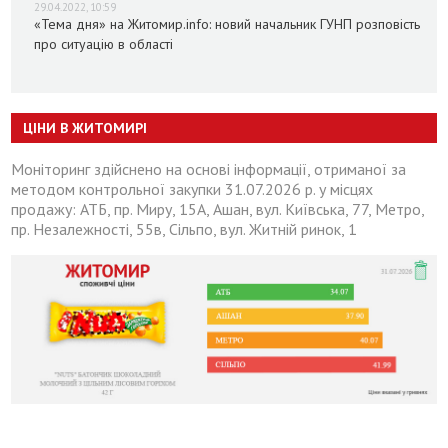
29.04.2022, 10:59
«Тема дня» на Житомир.info: новий начальник ГУНП розповість
про ситуацію в області
ЦІНИ В ЖИТОМИРІ
Моніторинг здійснено на основі інформації, отриманої за
методом контрольної закупки 31.07.2026 р. у місцях
продажу: АТБ, пр. Миру, 15А, Ашан, вул. Київська, 77, Метро,
пр. Незалежності, 55в, Сільпо, вул. Житній ринок, 1