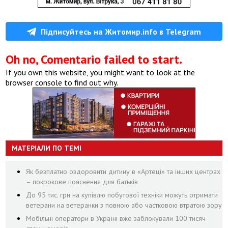
Підписуйтесь на Житомир.info в Telegram
Oh no, Comentario failed to start.
If you own this website, you might want to look at the
browser console to find out why.
МАТЕРІАЛИ ПО ТЕМІ
Як безплатно оздоровити дитину в «Артеці» та інших центрах
– покрокове пояснення для батьків
До 95 тис. грн на купівлю побутової техніки можуть отримати
ветерани на ветеранки з повною або частковою втратою зору
Мобільні оператори в Україні вже заблокували 100 тисяч