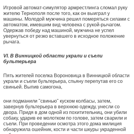
Игровой автомат-симулятор армрестлинга сломал руку
жителю Тернополя после того, как он выиграл у
машины. Молодой мужчина решил померяться силами с
автоматом, имевшим вид человека с рукой-рычагом.
Одержав победу над машиной, мужчина не успел
увернуться от резко вставшего в исходное положение
рычага.
VI. В Винницкой области украли и съели
бультерьера
Пять жителей поселка Вороновица в Винницкой области
украли и съели бультерьера, спьяну перепутав его со
свиньей. Выпив самогона,
они подманили "свинью" куском колбасы, затем,
завернув бультерьера в верхнюю одежду, унесли со
двора. Придя в дом одной из похитительниц, они убили
собаку, ударив ее молотком по голове, затем сварили и
съели. При проведении осмотра этого дома милиция
обнаружила ошейник, кости и части шкуры украденной