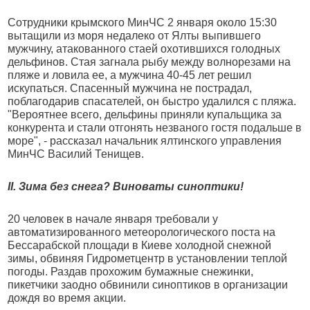
Сотрудники крымского МинЧС 2 января около 15:30
вытащили из моря недалеко от Ялты выпившего
мужчину, атакованного стаей охотившихся голодных
дельфинов. Стая загнала рыбу между волнорезами на
пляже и ловила ее, а мужчина 40-45 лет решил
искупаться. Спасенный мужчина не пострадал,
поблагодарив спасателей, он быстро удалился с пляжа.
"Вероятнее всего, дельфины приняли купальщика за
конкурента и стали отгонять незваного гостя подальше в
море", - рассказал начальник ялтинского управления
МинЧС Василий Тенищев.
II. Зима без снега? Виноваты синоптики!
20 человек в начале января требовали у
автоматизированного метеорологического поста на
Бессарабской площади в Киеве холодной снежной
зимы, обвиняя Гидрометцентр в установлении теплой
погоды. Раздав прохожим бумажные снежинки,
пикетчики заодно обвинили синоптиков в организации
дождя во время акции.