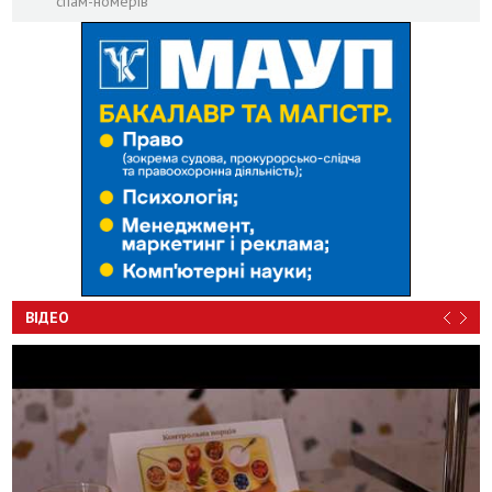
спам-номерів
ВІДЕО