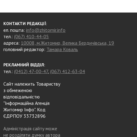
КОНТАКТИ РЕДАКЦІЇ:
ел. пошта:
info@zhitomir.info
тел.:
(067) 410-44-05
адреса:
10008, м.Житомир, Велика Бердичівська, 19
головний редактор:
Тамара Коваль
РЕКЛАМНИЙ ВІДДІЛ:
тел.:
(0412) 47-00-47
,
(067) 412-63-04
Сайт належить Товариству
з обмеженою
відповідальністю
"Інформаційна Агенція
Житомир Інфо". Код
ЄДРПОУ 33732896
Адміністрація сайту може
не розділяти думку автора