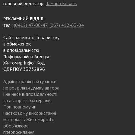
головний редактор:
Тамара Коваль
РЕКЛАМНИЙ ВІДДІЛ:
тел.:
(0412) 47-00-47
,
(067) 412-63-04
Сайт належить Товариству
з обмеженою
відповідальністю
"Інформаційна Агенція
Житомир Інфо". Код
ЄДРПОУ 33732896
Адміністрація сайту може
не розділяти думку автора
і не несе відповідальності
за авторські матеріали.
При повному чи
частковому використанні
матеріалів Житомир.info
обов’язкове
гіперпосилання