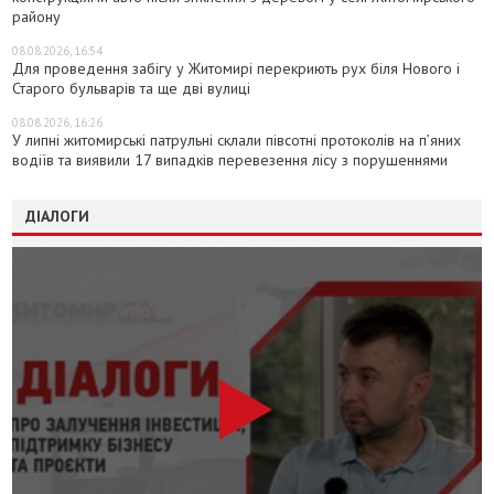
району
08.08.2026, 16:54
Для проведення забігу у Житомирі перекриють рух біля Нового і
Старого бульварів та ще дві вулиці
08.08.2026, 16:26
У липні житомирські патрульні склали півсотні протоколів на пʼяних
водіїв та виявили 17 випадків перевезення лісу з порушеннями
ДІАЛОГИ