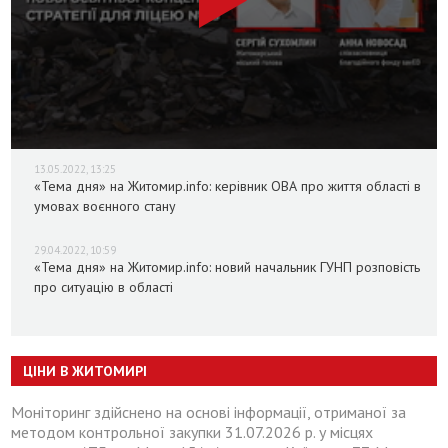
13.05.2022, 13:25
«Тема дня» на Житомир.info: керівник ОВА про життя області в
умовах воєнного стану
29.04.2022, 10:59
«Тема дня» на Житомир.info: новий начальник ГУНП розповість
про ситуацію в області
ЦІНИ В ЖИТОМИРІ
Моніторинг здійснено на основі інформації, отриманої за
методом контрольної закупки 31.07.2026 р. у місцях