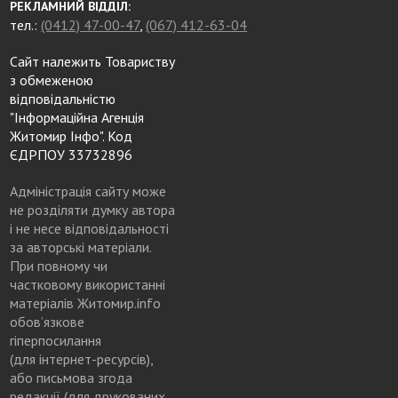
РЕКЛАМНИЙ ВІДДІЛ:
тел.:
(0412) 47-00-47
,
(067) 412-63-04
Сайт належить Товариству
з обмеженою
відповідальністю
"Інформаційна Агенція
Житомир Інфо". Код
ЄДРПОУ 33732896
Адміністрація сайту може
не розділяти думку автора
і не несе відповідальності
за авторські матеріали.
При повному чи
частковому використанні
матеріалів Житомир.info
обов’язкове
гіперпосилання
(для інтернет-ресурсів),
або письмова згода
редакції (для друкованих