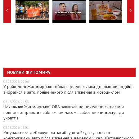
НОВИНИ ЖИТОМИРА
08.08.2026, 22:06
У райцентрі Житомирської області рятувальники допомогли водійці
вибратися з авто, понівеченого після зіткнення з мотоциклом
08.08.2026, 21:53
Начальник Житомирської ОВА закликав не нехтувати сигналами
повітряної тривоги найближчим часом і забезпечити доступ до
укриттів
08.08.2026, 18:01
Рятувальники деблокували загиблу водійку, яку затисло
конструкціями авто після зіткнення з деревом у селі Житомирського