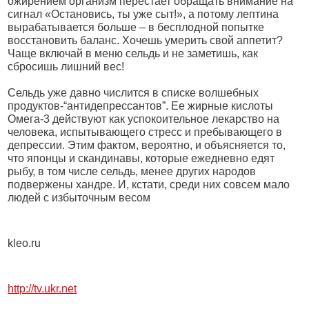
ожирением организм перестает обращать внимание на
сигнал «Остановись, ты уже сыт!», а потому лептина
вырабатывается больше – в бесплодной попытке
восстановить баланс. Хочешь умерить свой аппетит?
Чаще включай в меню сельдь и не заметишь, как
сбросишь лишний вес!
Сельдь уже давно числится в списке волшебных
продуктов-“антидепрессантов”. Ее жирные кислоты
Омега-3 действуют как успокоительное лекарство на
человека, испытывающего стресс и пребывающего в
депрессии. Этим фактом, вероятно, и объясняется то,
что японцы и скандинавы, которые ежедневно едят
рыбу, в том числе сельдь, менее других народов
подвержены хандре. И, кстати, среди них совсем мало
людей с избыточным весом
kleo.ru
http://tv.ukr.net