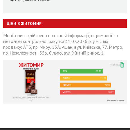
ЦІНИ В ЖИТОМИРІ
Моніторинг здійснено на основі інформації, отриманої за
методом контрольної закупки 31.07.2026 р. у місцях
продажу: АТБ, пр. Миру, 15А, Ашан, вул. Київська, 77, Метро,
пр. Незалежності, 55в, Сільпо, вул. Житній ринок, 1