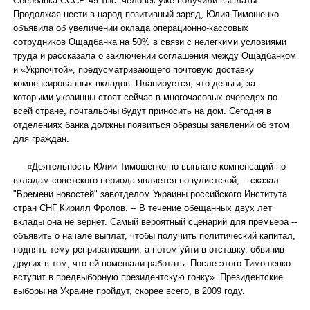
Сбербанка СССР. 49 тыс. человек уже получили выплаты.
Продолжая нести в народ позитивный заряд, Юлия Тимошенко
объявила об увеличении оклада операционно-кассовых
сотрудников Ощадбанка на 50% в связи с нелегкими условиями
труда и рассказала о заключении соглашения между Ощадбанком
и «Укрпочтой», предусматривающего почтовую доставку
компенсированных вкладов. Планируется, что деньги, за
которыми украинцы стоят сейчас в многочасовых очередях по
всей стране, почтальоны будут приносить на дом. Сегодня в
отделениях банка должны появиться образцы заявлений об этом
для граждан.
«Деятельность Юлии Тимошенко по выплате компенсаций по
вкладам советского периода является популистской, -- сказал
"Времени новостей" завотделом Украины российского Института
стран СНГ Кирилл Фролов. -- В течение обещанных двух лет
вклады она не вернет. Самый вероятный сценарий для премьера --
объявить о начале выплат, чтобы получить политический капитал,
поднять тему реприватизации, а потом уйти в отставку, обвинив
других в том, что ей помешали работать. После этого Тимошенко
вступит в предвыборную президентскую гонку». Президентские
выборы на Украине пройдут, скорее всего, в 2009 году.