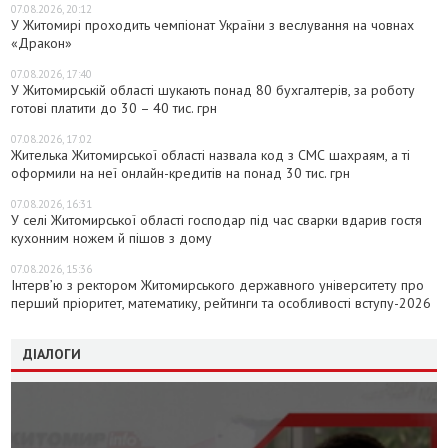
07.08.2026, 20:12
У Житомирі проходить чемпіонат України з веслування на човнах
«Дракон»
07.08.2026, 17:40
У Житомирській області шукають понад 80 бухгалтерів, за роботу
готові платити до 30 – 40 тис. грн
07.08.2026, 17:02
Жителька Житомирської області назвала код з СМС шахраям, а ті
оформили на неї онлайн-кредитів на понад 30 тис. грн
07.08.2026, 16:31
У селі Житомирської області господар під час сварки вдарив гостя
кухонним ножем й пішов з дому
07.08.2026, 15:36
Інтерв’ю з ректором Житомирського державного університету про
перший пріоритет, математику, рейтинги та особливості вступу-2026
ДІАЛОГИ