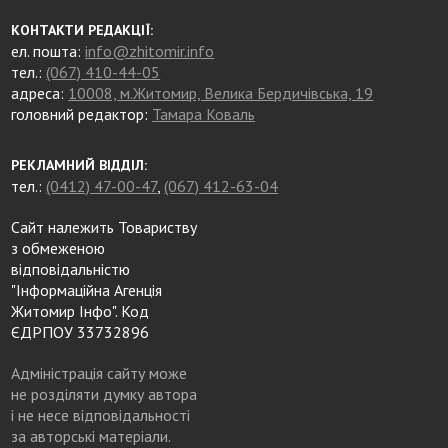
КОНТАКТИ РЕДАКЦІЇ:
ел. пошта:
info@zhitomir.info
тел.:
(067) 410-44-05
адреса:
10008, м.Житомир, Велика Бердичівська, 19
головний редактор:
Тамара Коваль
РЕКЛАМНИЙ ВІДДІЛ:
тел.:
(0412) 47-00-47
,
(067) 412-63-04
Сайт належить Товариству
з обмеженою
відповідальністю
"Інформаційна Агенція
Житомир Інфо". Код
ЄДРПОУ 33732896
Адміністрація сайту може
не розділяти думку автора
і не несе відповідальності
за авторські матеріали.