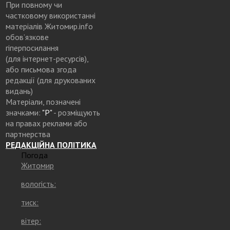
При повному чи
частковому використанні
матеріалів Житомир.info
обов’язкове
гіперпосилання
(для інтернет-ресурсів),
або письмова згода
редакції (для друкованих
видань)
Матеріали, позначені
значками:
"Р"
- розміщують
на правах реклами або
партнерства
РЕДАКЦІЙНА ПОЛІТИКА
Погода
Житомир
вологість:
тиск:
вітер: