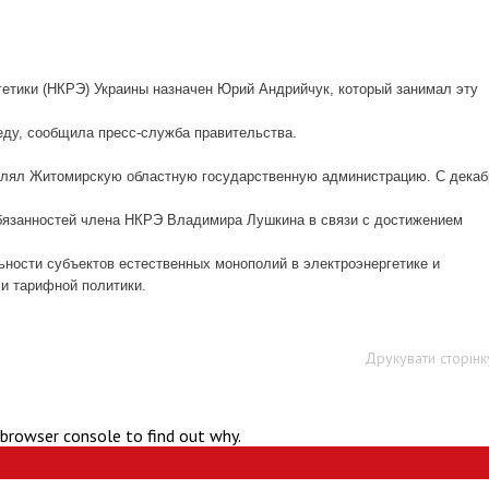
етики (НКРЭ) Украины назначен Юрий Андрийчук, который занимал эту
еду, сообщила пресс-служба правительства.
авлял Житомирскую областную государственную администрацию. С декаб
обязанностей члена НКРЭ Владимира Лушкина в связи с достижением
ности субъектов естественных монополий в электроэнергетике и
и тарифной политики.
Друкувати сторінк
 browser console to find out why.