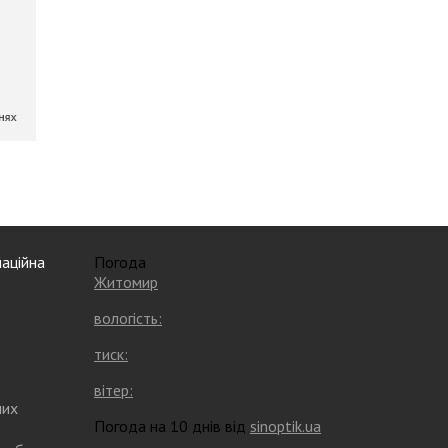
аційна
Погода
Житомир
вологість:
тиск:
вітер:
них
Погода на 10 днів від
sinoptik.ua