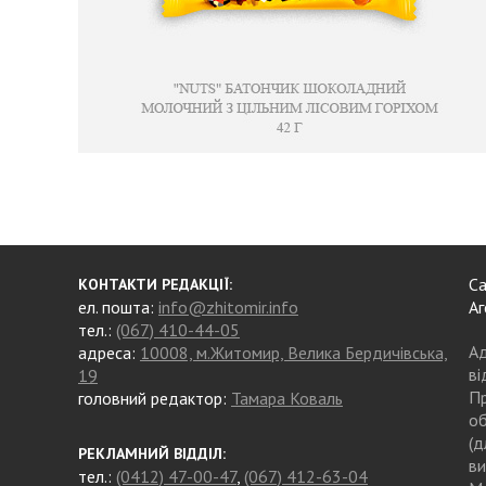
Са
КОНТАКТИ РЕДАКЦІЇ:
ел. пошта:
info@zhitomir.info
Аг
тел.:
(067) 410-44-05
Ад
адреса:
10008, м.Житомир, Велика Бердичівська,
ві
19
Пр
головний редактор:
Тамара Коваль
об
(д
РЕКЛАМНИЙ ВІДДІЛ:
ви
тел.:
(0412) 47-00-47
,
(067) 412-63-04