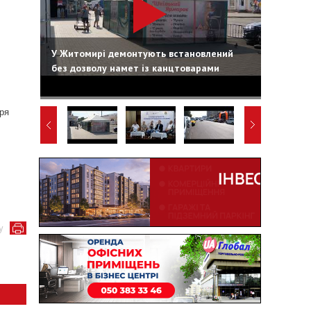
У Житомирі демонтують встановлений
без дозволу намет із канцтоварами
ря
у