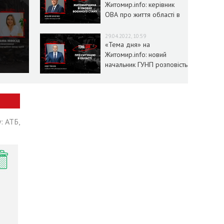
Житомир.info: керівник
ОВА про життя області в
умовах воєнного стану
29.04.2022, 10:59
«Тема дня» на
Житомир.info: новий
начальник ГУНП розповість
про ситуацію в області
: АТБ,