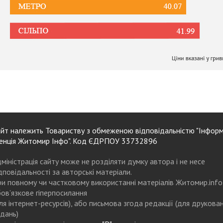
йт належить Товариству з обмеженою відповідальністю "Інформ
енція Житомир Інфо". Код ЄДРПОУ 33732896
міністрація сайту може не розділяти думку автора і не несе
дповідальності за авторські матеріали.
и повному чи частковому використанні матеріалів Житомир.info
ов’язкове гіперпосилання
ля інтернет-ресурсів), або письмова згода редакції (для друкова
дань)