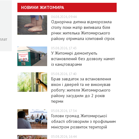
НОВИНИ ЖИТОМИРА
06.08.2026, 09:44
Однорічна дитина відморозила
стопу поки матір випивала біля
річки: жителька Житомирського
району отримала іспитовий строк
плат
05.08.2026, 17:43
У Житомирі демонтують
встановлений без дозволу намет
із канцтоварами
05.08.2026, 17:40
Брав завдаток за встановлення
вікон і дверей та не виконував
роботу: жителя Житомирського
району засудили до 2 років
тюрми
05.08.2026, 17:34
Голови громад Житомирської
області обговорили з профільним
міністром розвиток територій
05.08.2026, 16:44