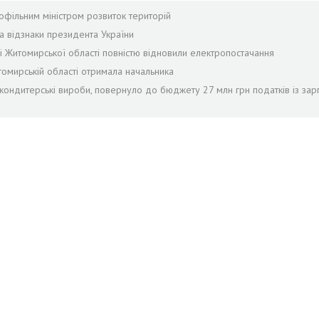
офільним міністром розвиток територій
а відзнаки президента України
лі Житомирської області повністю відновили електропостачання
томирській області отримала начальника
 кондитерські вироби, повернуло до бюджету 27 млн грн податків із зар