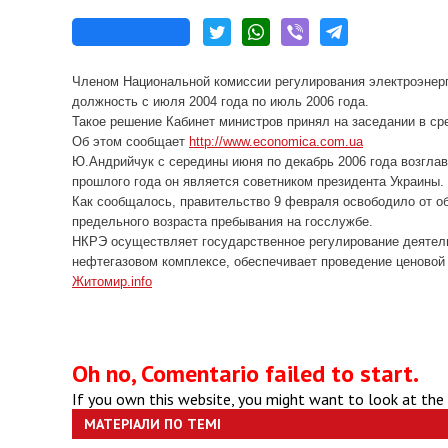
Членом Национальной комиссии регулирования электроэнерг
должность с июля 2004 года по июль 2006 года.
Такое решение Кабинет министров принял на заседании в ср
Об этом сообщает
http://www.economica.com.ua
Ю.Андрийчук с середины июня по декабрь 2006 года возгл
прошлого года он является советником президента Украины.
Как сообщалось, правительство 9 февраля освободило от 
предельного возраста пребывания на госслужбе.
НКРЭ осуществляет государственное регулирование деятель
нефтегазовом комплексе, обеспечивает проведение ценовой 
Житомир
.info
Oh no, Comentario failed to start.
If you own this website, you might want to look at the
МАТЕРІАЛИ ПО ТЕМІ