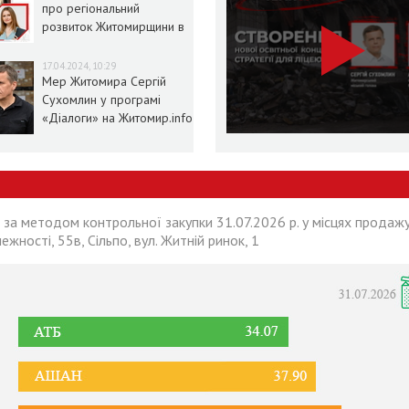
про регіональний
розвиток Житомирщини в
умовах воєнного стану
17.04.2024, 10:29
Мер Житомира Сергій
Сухомлин у програмі
«Діалоги» на Житомир.info
 за методом контрольної закупки 31.07.2026 р. у місцях продажу
лежності, 55в, Сільпо, вул. Житній ринок, 1