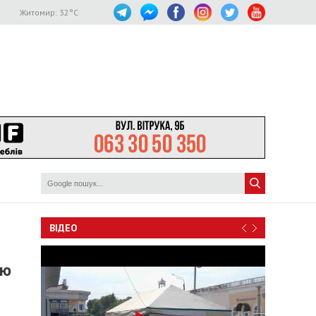
Житомир:
32
°C
ВІДЕО
юю