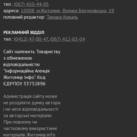
тел.:
(067) 410-44-05
адреса:
10008, м.Житомир, Велика Бердичівська, 19
головний редактор:
Тамара Коваль
РЕКЛАМНИЙ ВІДДІЛ:
тел.:
(0412) 47-00-47
,
(067) 412-63-04
Сайт належить Товариству
з обмеженою
відповідальністю
"Інформаційна Агенція
Житомир Інфо". Код
ЄДРПОУ 33732896
Адміністрація сайту може
не розділяти думку автора
і не несе відповідальності
за авторські матеріали.
При повному чи
частковому використанні
матеріалів Житомир.info