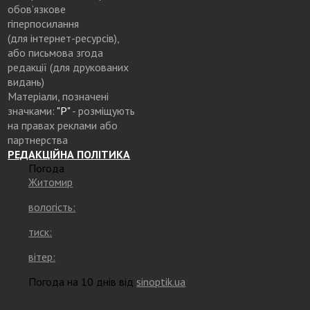
обов’язкове
гіперпосилання
(для інтернет-ресурсів),
або письмова згода
редакції (для друкованих
видань)
Матеріали, позначені
значками:
"Р"
- розміщують
на правах реклами або
партнерства
РЕДАКЦІЙНА ПОЛІТИКА
Погода
Житомир
вологість:
тиск:
вітер:
Погода на 10 днів від
sinoptik.ua