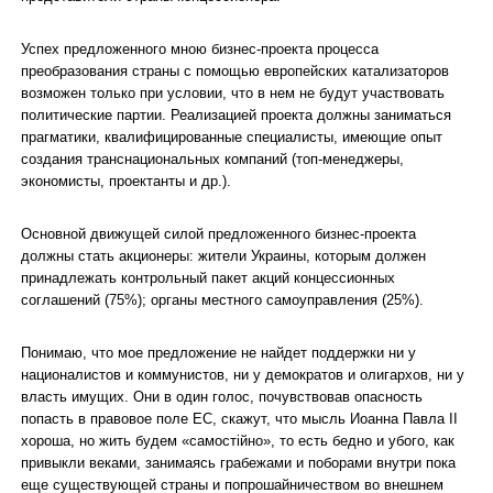
Успех предложенного мною бизнес-проекта процесса
преобразования страны с помощью европейских катализаторов
возможен только при условии, что в нем не будут участвовать
политические партии. Реализацией проекта должны заниматься
прагматики, квалифицированные специалисты, имеющие опыт
создания транснациональных компаний (топ-менеджеры,
экономисты, проектанты и др.).
Основной движущей силой предложенного бизнес-проекта
должны стать акционеры: жители Украины, которым должен
принадлежать контрольный пакет акций концессионных
соглашений (75%); органы местного самоуправления (25%).
Понимаю, что мое предложение не найдет поддержки ни у
националистов и коммунистов, ни у демократов и олигархов, ни у
власть имущих. Они в один голос, почувствовав опасность
попасть в правовое поле ЕС, скажут, что мысль Иоанна Павла II
хороша, но жить будем «самостійно», то есть бедно и убого, как
привыкли веками, занимаясь грабежами и поборами внутри пока
еще существующей страны и попрошайничеством во внешнем