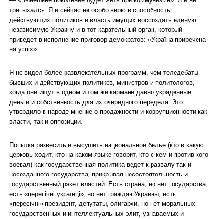
— «Нынешнее поколение будет жить при коммунизме». Я и не
трепыхался. Я и сейчас не особо верю в способность
действующих политиков и власть имущих воссоздать единую
независимую Украину и в тот карательный орган, который
приведет в исполнение приговор демократов: «Україна приречена
на успіх».
Я не видел более развлекательных программ, чем теледебаты
бывших и действующих политиков, министров и политологов,
когда они ищут в одном и том же кармане давно украденные
деньги и собственность для их очередного передела. Это
утвердило в народе мнение о продажности и коррупционности как
власти, так и оппозиции.
Попытка развесить и высушить национальное белье (кто в какую
церковь ходит, кто на каком языке говорит, кто с кем и против кого
воевал) как государственная политика ведет к развалу так и
несозданного государства, прикрывая несостоятельность и
государственный рэкет властей. Есть страна, но нет государства;
есть «пересічні українці», но нет граждан Украины; есть
«пересічні» президент, депутаты, олигархи, но нет моральных
государственных и интеллектуальных элит, узнаваемых и