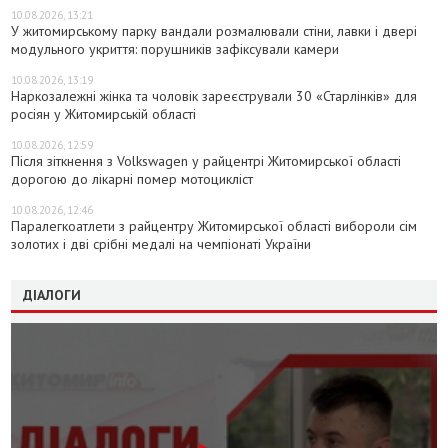
10.08.2026, 13:21
У житомирському парку вандали розмалювали стіни, лавки і двері
модульного укриття: порушників зафіксували камери
10.08.2026, 13:19
Наркозалежні жінка та чоловік зареєстрували 30 «Старлінків» для
росіян у Житомирській області
10.08.2026, 12:59
Після зіткнення з Volkswagen у райцентрі Житомирської області
дорогою до лікарні помер мотоцикліст
10.08.2026, 12:46
Паралегкоатлети з райцентру Житомирської області вибороли сім
золотих і дві срібні медалі на чемпіонаті України
ДІАЛОГИ