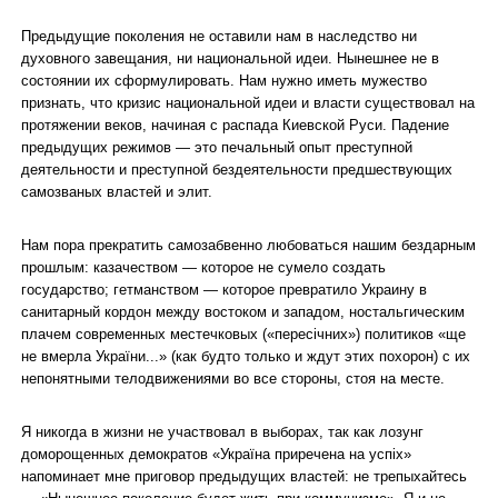
Предыдущие поколения не оставили нам в наследство ни
духовного завещания, ни национальной идеи. Нынешнее не в
состоянии их сформулировать. Нам нужно иметь мужество
признать, что кризис национальной идеи и власти существовал на
протяжении веков, начиная с распада Киевской Руси. Падение
предыдущих режимов — это печальный опыт преступной
деятельности и преступной бездеятельности предшествующих
самозваных властей и элит.
Нам пора прекратить самозабвенно любоваться нашим бездарным
прошлым: казачеством — которое не сумело создать
государство; гетманством — которое превратило Украину в
санитарный кордон между востоком и западом, ностальгическим
плачем современных местечковых («пересічних») политиков «ще
не вмерла України...» (как будто только и ждут этих похорон) с их
непонятными телодвижениями во все стороны, стоя на месте.
Я никогда в жизни не участвовал в выборах, так как лозунг
доморощенных демократов «Україна приречена на успіх»
напоминает мне приговор предыдущих властей: не трепыхайтесь