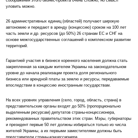
соображения этого бизнес-проекта очень сложно, но смысл
уловить можно.
26 административных единиц (областей) получают широкую
автономию и передают в аренду (концессию) сроком на 100 лет
часть земли и др. ресурсов (до 50%) 26 странам ЕС и СНГ на
основе межгосударственных соглашений о комплексном развитии
территорий.
Гарантией участия в бизнесе коренного населения должна стать
закрепленная за каждым жителем Украины на законодательном
уровне до начала реализации проекта доля регионального
бизнеса или арендной платы за землю и ресурсы, передаваемые
впоследствии в концессию иностранным государствам.
На всех уровнях управления (село, город, область, страна) в
представительские органы входят до 50% (пропорционально
выделенным ресурсам) депутатов страны-концессионера,
рекомендованных правительством этих стран. Мэры, губернаторы
и президент первые 50 лет должны избираться только из числа
жителей Украины, а их первыми заместителями должны быть
представители страны-концессионера.