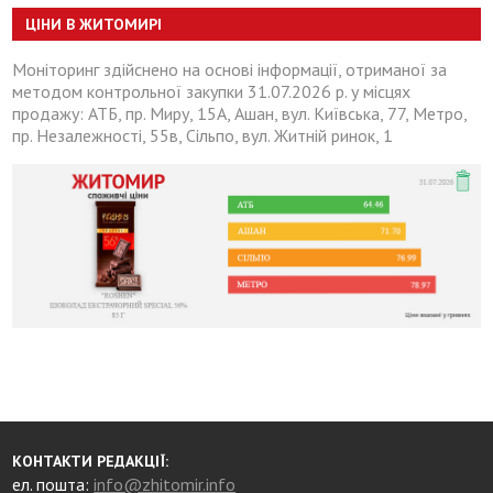
ЦІНИ В ЖИТОМИРІ
Моніторинг здійснено на основі інформації, отриманої за
методом контрольної закупки 31.07.2026 р. у місцях
продажу: АТБ, пр. Миру, 15А, Ашан, вул. Київська, 77, Метро,
пр. Незалежності, 55в, Сільпо, вул. Житній ринок, 1
КОНТАКТИ РЕДАКЦІЇ:
ел. пошта:
info@zhitomir.info