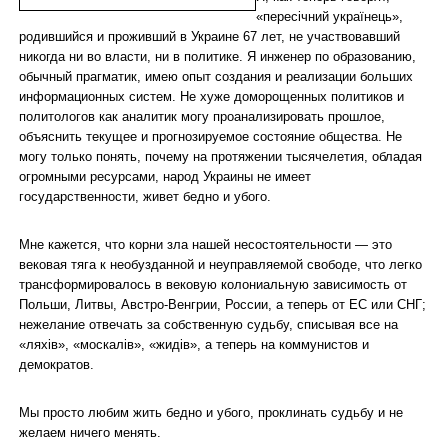
«пересічний українець»,
родившийся и проживший в Украине 67 лет, не участвовавший
никогда ни во власти, ни в политике. Я инженер по образованию,
обычный прагматик, имею опыт создания и реализации больших
информационных систем. Не хуже доморощенных политиков и
политологов как аналитик могу проанализировать прошлое,
объяснить текущее и прогнозируемое состояние общества. Не
могу только понять, почему на протяжении тысячелетия, обладая
огромными ресурсами, народ Украины не имеет
государственности, живет бедно и убого.
Мне кажется, что корни зла нашей несостоятельности — это
вековая тяга к необузданной и неуправляемой свободе, что легко
трансформировалось в вековую колониальную зависимость от
Польши, Литвы, Австро-Венгрии, России, а теперь от ЕС или СНГ;
нежелание отвечать за собственную судьбу, списывая все на
«ляхів», «москалів», «жидів», а теперь на коммунистов и
демократов.
Мы просто любим жить бедно и убого, проклинать судьбу и не
желаем ничего менять.