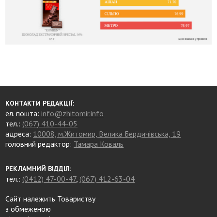
КОНТАКТИ РЕДАКЦІЇ:
ел. пошта:
info@zhitomir.info
тел.:
(067) 410-44-05
адреса:
10008, м.Житомир, Велика Бердичівська, 19
головний редактор:
Тамара Коваль
РЕКЛАМНИЙ ВІДДІЛ:
тел.:
(0412) 47-00-47
,
(067) 412-63-04
Сайт належить Товариству
з обмеженою