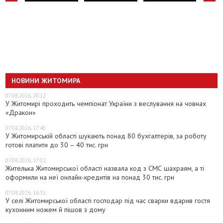
НОВИНИ ЖИТОМИРА
07.08.2026, 20:12
У Житомирі проходить чемпіонат України з веслування на човнах
«Дракон»
07.08.2026, 17:40
У Житомирській області шукають понад 80 бухгалтерів, за роботу
готові платити до 30 – 40 тис. грн
07.08.2026, 17:02
Жителька Житомирської області назвала код з СМС шахраям, а ті
оформили на неї онлайн-кредитів на понад 30 тис. грн
07.08.2026, 16:31
У селі Житомирської області господар під час сварки вдарив гостя
кухонним ножем й пішов з дому