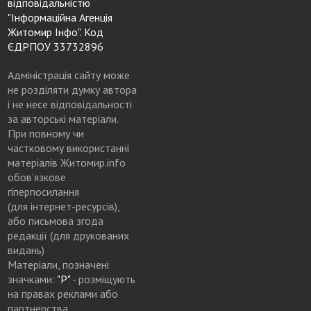
відповідальністю
"Інформаційна Агенція
Житомир Інфо". Код
ЄДРПОУ 33732896
Адміністрація сайту може
не розділяти думку автора
і не несе відповідальності
за авторські матеріали.
При повному чи
частковому використанні
матеріалів Житомир.info
обов’язкове
гіперпосилання
(для інтернет-ресурсів),
або письмова згода
редакції (для друкованих
видань)
Матеріали, позначені
значками:
"Р"
- розміщують
на правах реклами або
партнерства