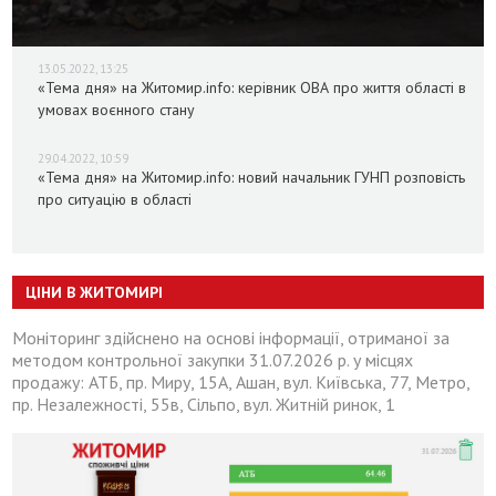
13.05.2022, 13:25
«Тема дня» на Житомир.info: керівник ОВА про життя області в
умовах воєнного стану
29.04.2022, 10:59
«Тема дня» на Житомир.info: новий начальник ГУНП розповість
про ситуацію в області
ЦІНИ В ЖИТОМИРІ
Моніторинг здійснено на основі інформації, отриманої за
методом контрольної закупки 31.07.2026 р. у місцях
продажу: АТБ, пр. Миру, 15А, Ашан, вул. Київська, 77, Метро,
пр. Незалежності, 55в, Сільпо, вул. Житній ринок, 1