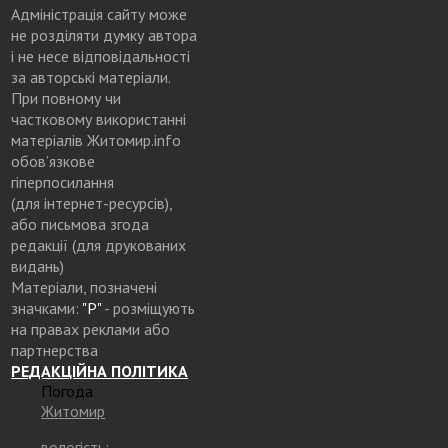
Адміністрація сайту може
не розділяти думку автора
і не несе відповідальності
за авторські матеріали.
При повному чи
частковому використанні
матеріалів Житомир.info
обов’язкове
гіперпосилання
(для інтернет-ресурсів),
або письмова згода
редакції (для друкованих
видань)
Матеріали, позначені
значками:
"Р"
- розміщують
на правах реклами або
партнерства
РЕДАКЦІЙНА ПОЛІТИКА
Погода
Житомир
вологість: