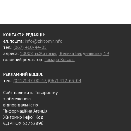
КОНТАКТИ РЕДАКЦІЇ:
ел. пошта:
info@zhitomir.info
тел.:
(067) 410-44-05
адреса:
10008, м.Житомир, Велика Бердичівська, 19
головний редактор:
Тамара Коваль
РЕКЛАМНИЙ ВІДДІЛ:
тел.:
(0412) 47-00-47
,
(067) 412-63-04
Сайт належить Товариству
з обмеженою
відповідальністю
"Інформаційна Агенція
Житомир Інфо". Код
ЄДРПОУ 33732896