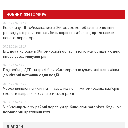
НОВИНИ ЖИТОМИРА
07.08.2026, 13:30
Колективу ДП «Рихальське» з Житомирської області, де поліція
розслідує справи про загибель корів і недбалість, представили
нового директора
07.08.2026, 13:17
Від початку року в Житомирській області втопилися більше людей,
ніж за увесь минулий рік
07.08.2026, 12:29
Подробиці ДТП на трасі біля Житомира: зіткнулися дві вантажівки,
до лікарні потрапив один водій
07.08.2026, 12:20
Через виявлені стихійні сміттєзвалища біля житомирських кар’єрів
екологи направили лист до міської ради
07.08.2026, 12:06
У Житомирському районі через удар блискавки загорівся будинок,
вогнеборці врятували кота
ДІАЛОГИ