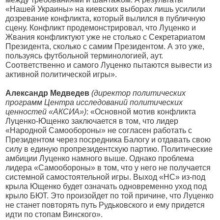
«Нашей Украины» на киевских выборах лишь усилили
дозревание конфликта, который вылился в публичную
сцену. Конфликт продемонстрировал, что Луценко и
Жвания конфликтуют уже не столько с Секретариатом
Президента, сколько с самим Президентом. А это уже,
пользуясь футбольной терминологией, аут.
Соответственно и самого Луценко пытаются вывести из
активной политической игры».
Александр Медведев
(директор политических
программ Центра исследований политических
ценностей «АКСИА»)
: «Основной мотив конфликта
Луценко-Ющенко заключается в том, что лидер
«Народной Самообороны» не согласен работать с
Президентом через посредника Балогу и отдавать свою
силу в единую пропрезидентскую партию. Политические
амбиции Луценко намного выше. Однако проблема
лидера «Самообороны» в том, что у него не получается
системной самостоятельной игры. Выход «НС» из-под
крыла Ющенко будет означать одновременно уход под
крыло БЮТ. Это произойдет по той причине, что Луценко
не станет повторять путь Рудьковского и ему придется
идти по стопам Винского».