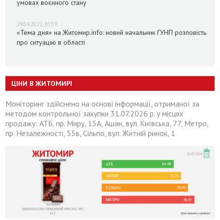
умовах воєнного стану
29.04.2022, 10:59
«Тема дня» на Житомир.info: новий начальник ГУНП розповість
про ситуацію в області
ЦІНИ В ЖИТОМИРІ
Моніторинг здійснено на основі інформації, отриманої за
методом контрольної закупки 31.07.2026 р. у місцях
продажу: АТБ, пр. Миру, 15А, Ашан, вул. Київська, 77, Метро,
пр. Незалежності, 55в, Сільпо, вул. Житній ринок, 1