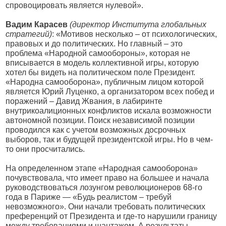
спровоцировать является нулевой».
Вадим Карасев
(директор Института глобальных
стратегий)
: «Мотивов несколько – от психологических,
правовых и до политических. Но главный – это
проблема «Народной самообороны», которая не
вписывается в модель коллективной игры, которую
хотел бы видеть на политическом поле Президент.
«Народна самооборона», публичным лицом которой
является Юрий Луценко, а организатором всех побед и
поражений – Давид Жвания, в лабиринте
внутрикоалиционных конфликтов искала возможности
автономной позиции. Поиск независимой позиции
проводился как с учетом возможных досрочных
выборов, так и будущей президентской игры. Но в чем-
то они просчитались.
На определенном этапе «Народная самооборона»
почувствовала, что имеет право на большее и начала
руководствоваться лозунгом революционеров 68-го
года в Париже — «Будь реалистом – требуй
невозможного». Они начали требовать политических
преференций от Президента и где-то нарушили границу
между требованиями и шантажом. А результаты