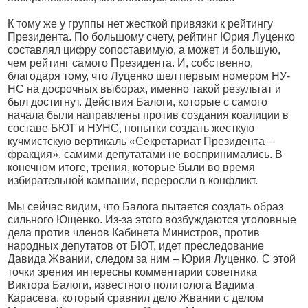
К тому же у группы нет жесткой привязки к рейтингу
Президента. По большому счету, рейтинг Юрия Луценко
составлял цифру сопоставимую, а может и большую,
чем рейтинг самого Президента. И, собственно,
благодаря тому, что Луценко шел первым номером НУ-
НС на досрочных выборах, именно такой результат и
был достигнут. Действия Балоги, которые с самого
начала были направлены против создания коалиции в
составе БЮТ и НУНС, попытки создать жесткую
кучмистскую вертикаль «Секретариат Президента –
фракция», самими депутатами не воспринимались. В
конечном итоге, трения, которые были во время
избирательной кампании, переросли в конфликт.
Мы сейчас видим, что Балога пытается создать образ
сильного Ющенко. Из-за этого возбуждаются уголовные
дела против членов Кабинета Министров, против
народных депутатов от БЮТ, идет преследование
Давида Жвании, следом за ним – Юрия Луценко. С этой
точки зрения интересны комментарии советника
Виктора Балоги, известного политолога Вадима
Карасева, который сравнил дело Жвании с делом