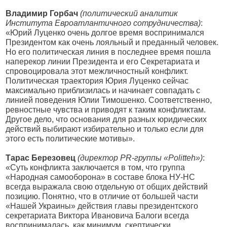
Владимир Горбач
(политический аналитик
Института Евроатлантичного сотрудничества)
:
«Юрий Луценко очень долгое время воспринимался
Президентом как очень лояльный и преданный человек.
Но его политическая линия в последнее время пошла
наперекор линии Президента и его Секретариата и
спровоцировала этот межличностный конфликт.
Политическая траектория Юрия Луценко сейчас
максимально приблизилась и начинает совпадать с
линией поведения Юлии Тимошенко. Соответственно,
ревностные чувства и приводят к таким конфликтам.
Другое дело, что основания для разных юридических
действий выбирают избирательно и только если для
этого есть политические мотивы».
Тарас Березовец
(директор PR-группы «Politteh»)
:
«Суть конфликта заключается в том, что группа
«Народная самооборона» в составе блока НУ-НС
всегда выражала свою отдельную от общих действий
позицию. Понятно, что в отличие от большей части
«Нашей Украины» действия главы президентского
секретариата Виктора Ивановича Балоги всегда
воспринималась, как минимум, скептически.