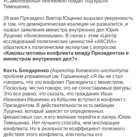
«Самооборона» неизбежно пойдет под крыло
Тимошенко.
28 мая Президент Виктор Ющенко выразил уверенность
в том, что демократическая коалиция не развалится, и
назвал заявления министра внутренних дел Юрия
Луценко «болезненными». В связи с этим «Центр
исследований политических ценностей «АКСИА»
обратился к политическим экспертам с вопросом:
«Каковы мотивы конфликта между Президентом и
министром внутренних дел?»
.
Кость Бондаренко
(директор Киевского института
проблем управления им. Горшенина)
: «Я бы не стал
говорить, что это конфликт Президента с министром.
Поскольку, честно говоря, это не сопоставимые фигуры.
Это все равно, что сказать, что гражданин Иван
Иванович Иваненко из Кобыляк вступил в конфликт с
Президентом. В действительности есть амбиции
Луценко, который зависит от определенных
финансовых сил, и его желание перейти в лагерь Юлии
Тимошенко. Нет лучшего способа, чем инспирация
конфликта. Но в реальности коэффициент полезного
действия этого конфликта, или попытка его