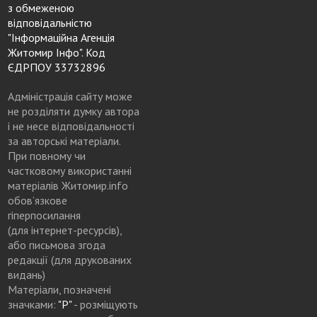
з обмеженою
відповідальністю
"Інформаційна Агенція
Житомир Інфо". Код
ЄДРПОУ 33732896
Адміністрація сайту може
не розділяти думку автора
і не несе відповідальності
за авторські матеріали.
При повному чи
частковому використанні
матеріалів Житомир.info
обов’язкове
гіперпосилання
(для інтернет-ресурсів),
або письмова згода
редакції (для друкованих
видань)
Матеріали, позначені
значками:
"Р"
- розміщують