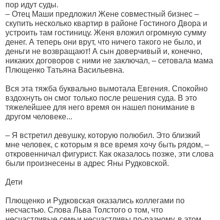
пор идут суды.
– Отец Маши предложил Жене совместный бизнес –
скупить несколько квартир в районе Гостиного Двора и
устроить там гостиницу. Женя вложил огромную сумму
денег. А теперь они врут, что ничего такого не было, и
деньги не возвращают! А сын доверчивый и, конечно,
никаких договоров с ними не заключал, – сетовала мама
Плющенко Татьяна Васильевна.
Вся эта тяжба буквально вымотала Евгения. Спокойно
вздохнуть он смог только после решения суда. В это
тяжелейшее для него время он нашел понимание в
другом человеке...
– Я встретил девушку, которую полюбил. Это близкий
мне человек, с которым я все время хочу быть рядом, –
откровенничал фигурист. Как оказалось позже, эти слова
были произнесены в адрес Яны Рудковской.
Дети
Плющенко и Рудковская оказались коллегами по
несчастью. Слова Льва Толстого о том, что
несчастливые семьи несчастливы по-разному, в этом