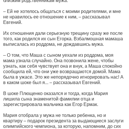
близким родственникам мужа.
– Ей не хотелось общаться с моими родителями, и мне
не нравилось ее отношение к ним, – рассказывал
Евгений.
Их отношения дали серьезную трещину сразу же после
того, как родился их сын Егорка. Взбалмошная мамаша
выписалась из роддома, не дождавшись мужа.
– О том, что Маша с сыном уехали из роддома, моя
мама узнала случайно. Она позвонила жене, чтобы
узнать, как себя чувствует она и внук, а Маша спокойно
сообщила ей, что они уже возвращаются домой. Мама
была в ужасе. Это же непорядочно игнорировать нас! А
в каком шоке был я... – рассказывал Евгений.
В шоке Плющенко оказался и тогда, когда Мария
лишила сына знаменитой фамилии отца и
зарегистрировала мальчика как Егор Ермак.
Мария отобрала у мужа не только ребенка, но и
квартиру – подарок президента за выдающиеся заслуги
олимпийского чемпиона, за которую, напомним, до сих