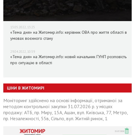
13.05.2022, 13:25
«Тема дня» на Житомир.info: керівник ОВА про життя області в
умовах воєнного стану
29.04.2022, 10:59
«Тема дня» на Житомир.info: новий начальник ГУНП розповість
про ситуацію в області
ЦІНИ В ЖИТОМИРІ
Моніторинг здійснено на основі інформації, отриманої за
методом контрольної закупки 31.07.2026 р. у місцях
продажу: АТБ, пр. Миру, 15А, Ашан, вул. Київська, 77, Метро,
пр. Незалежності, 55в, Сільпо, вул. Житній ринок, 1