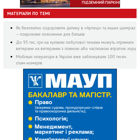
МАТЕРІАЛИ ПО ТЕМІ
Як безплатно оздоровити дитину в «Артеці» та інших центрах
– покрокове пояснення для батьків
До 95 тис. грн на купівлю побутової техніки можуть отримати
ветерани на ветеранки з повною або частковою втратою зору
Мобільні оператори в Україні вже заблокували 100 тисяч
спам-номерів