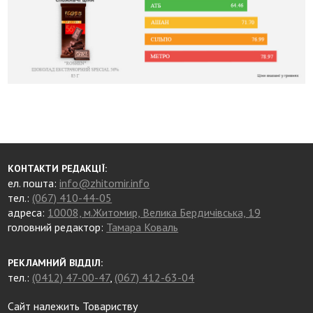
КОНТАКТИ РЕДАКЦІЇ:
ел. пошта:
info@zhitomir.info
тел.:
(067) 410-44-05
адреса:
10008, м.Житомир, Велика Бердичівська, 19
головний редактор:
Тамара Коваль
РЕКЛАМНИЙ ВІДДІЛ:
тел.:
(0412) 47-00-47
,
(067) 412-63-04
Сайт належить Товариству