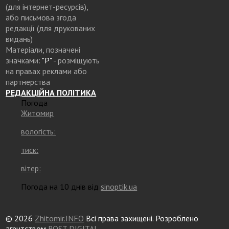
(для інтернет-ресурсів),
або письмова згода
редакції (для друкованих
видань)
Матеріали, позначені
значками:
"Р"
- розміщують
на правах реклами або
партнерства
РЕДАКЦІЙНА ПОЛІТИКА
Погода
Житомир
вологість:
тиск:
вітер:
Погода на 10 днів від
sinoptik.ua
© 2026
Zhitomir.INFO
Всі права захищені. Розроблено
агентством
ROST DIGITAL