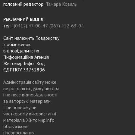
головний редактор:
Тамара Коваль
РЕКЛАМНИЙ ВІДДІЛ:
тел.:
(0412) 47-00-47
,
(067) 412-63-04
Сайт належить Товариству
з обмеженою
відповідальністю
"Інформаційна Агенція
Житомир Інфо". Код
ЄДРПОУ 33732896
Адміністрація сайту може
не розділяти думку автора
і не несе відповідальності
за авторські матеріали.
При повному чи
частковому використанні
матеріалів Житомир.info
обов’язкове
гіперпосилання