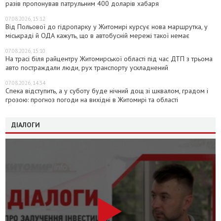
разів пропонував патрульним 400 доларів хабаря
07.08.2026, 15:12
Від Польової до гідропарку у Житомирі курсує нова маршрутка, у
міськраді й ОДА кажуть, що в автобусній мережі такої немає
07.08.2026, 15:10
На трасі біля райцентру Житомирської області під час ДТП з трьома
авто постраждали люди, рух транспорту ускладнений
07.08.2026, 14:34
Спека відступить, а у суботу буде нічний дощ зі шквалом, градом і
грозою: прогноз погоди на вихідні в Житомирі та області
ДІАЛОГИ