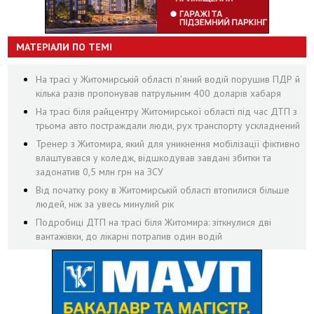
МАТЕРІАЛИ ПО ТЕМІ
На трасі у Житомирській області п’яний водій порушив ПДР й
кілька разів пропонував патрульним 400 доларів хабаря
На трасі біля райцентру Житомирської області під час ДТП з
трьома авто постраждали люди, рух транспорту ускладнений
Тренер з Житомира, який для уникнення мобілізації фіктивно
влаштувався у коледж, відшкодував завдані збитки та
задонатив 0,5 млн грн на ЗСУ
Від початку року в Житомирській області втопилися більше
людей, ніж за увесь минулий рік
Подробиці ДТП на трасі біля Житомира: зіткнулися дві
вантажівки, до лікарні потрапив один водій