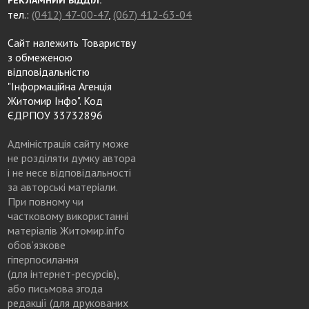
РЕКЛАМНИЙ ВІДДІЛ:
тел.:
(0412) 47-00-47
,
(067) 412-63-04
Сайт належить Товариству
з обмеженою
відповідальністю
"Інформаційна Агенція
Житомир Інфо". Код
ЄДРПОУ 33732896
Адміністрація сайту може
не розділяти думку автора
і не несе відповідальності
за авторські матеріали.
При повному чи
частковому використанні
матеріалів Житомир.info
обов’язкове
гіперпосилання
(для інтернет-ресурсів),
або письмова згода
редакції (для друкованих