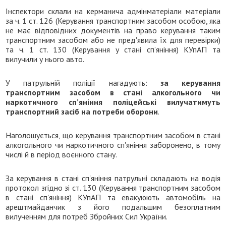
Інспектори склали на керманича адмінматеріали матеріали
за ч. 1 ст. 126 (Керування транспортним засобом особою, яка
не має відповідних документів на право керування таким
транспортним засобом або не пред'явила їх для перевірки)
та ч. 1 ст. 130 (Керування у стані сп’яніння) КУпАП та
вилучили у нього авто.
У патрульній поліції нагадують:
за керування
транспортним засобом в стані алкогольного чи
наркотичного сп’яніння поліцейські вилучатимуть
транспортний засіб на потреби оборони
.
Наголошується, що керування транспортним засобом в стані
алкогольного чи наркотичного сп'яніння заборонено, в тому
числі й в період воєнного стану.
За керування в стані сп'яніння патрульні складають на водія
протокол згідно зі ст. 130 (Керування транспортним засобом
в стані сп'яніння) КУпАП та евакуюють автомобіль на
арештмайданчик з його подальшим безоплатним
вилученням для потреб Збройних Сил України.