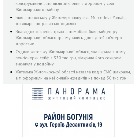
конструкціями авто після зіткнення з деревом у селі
Житомирського району
Біля автовокзалу у Житомирі зіткнулися Mercedes і Yamaha,
до лікарні потрапив мотоцикліст
Внаслідок зіткнення трьох автомобілів біля райцентру
Житомирської області травмувались двоє дітей і пʼятеро
дорослих
Судили жительку Житомирської області, яка вкрала з дому
пенсіонерки сейф з 330 тис. грн, відкрила його сокирою і
викинула у водойму
Жителька Житомирської області назвала код з СМС шахраям,
а ті оформили на неї онлайн-кредитів на понад 30 тис. грн