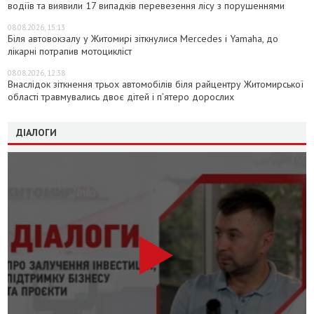
водіїв та виявили 17 випадків перевезення лісу з порушеннями
08.08.2026, 15:13
Біля автовокзалу у Житомирі зіткнулися Mercedes і Yamaha, до
лікарні потрапив мотоцикліст
08.08.2026, 12:38
Внаслідок зіткнення трьох автомобілів біля райцентру Житомирської
області травмувались двоє дітей і пʼятеро дорослих
ДІАЛОГИ