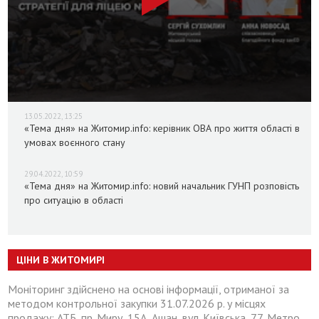
13.05.2022, 13:25
«Тема дня» на Житомир.info: керівник ОВА про життя області в
умовах воєнного стану
29.04.2022, 10:59
«Тема дня» на Житомир.info: новий начальник ГУНП розповість
про ситуацію в області
ЦІНИ В ЖИТОМИРІ
Моніторинг здійснено на основі інформації, отриманої за
методом контрольної закупки 31.07.2026 р. у місцях
продажу: АТБ, пр. Миру, 15А, Ашан, вул. Київська, 77, Метро,