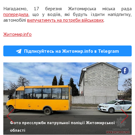
Нагадаємо, 17 березня Житомирська міська рада
попередила
, що у водіїв, які будуть їздити напідпитку,
автомобілі
вилучатимуть на потреби військових
.
Житомир.info
Підписуйтесь на Житомир.info в Telegram
Фото пресслужби патрульної поліції Житомирської
області