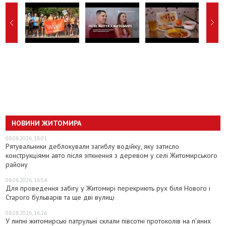
НОВИНИ ЖИТОМИРА
08.08.2026, 18:01
Рятувальники деблокували загиблу водійку, яку затисло
конструкціями авто після зіткнення з деревом у селі Житомирського
району
08.08.2026, 16:54
Для проведення забігу у Житомирі перекриють рух біля Нового і
Старого бульварів та ще дві вулиці
08.08.2026, 16:26
У липні житомирські патрульні склали півсотні протоколів на пʼяних