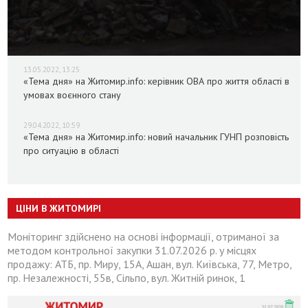
13.05.2022, 13:25
«Тема дня» на Житомир.info: керівник ОВА про життя області в
умовах воєнного стану
29.04.2022, 10:59
«Тема дня» на Житомир.info: новий начальник ГУНП розповість
про ситуацію в області
ЦІНИ В ЖИТОМИРІ
Моніторинг здійснено на основі інформації, отриманої за
методом контрольної закупки 31.07.2026 р. у місцях
продажу: АТБ, пр. Миру, 15А, Ашан, вул. Київська, 77, Метро,
пр. Незалежності, 55в, Сільпо, вул. Житній ринок, 1