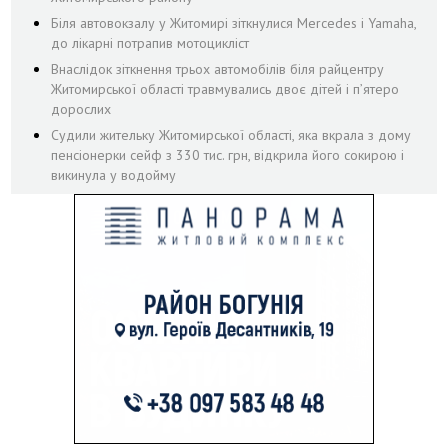
Біля автовокзалу у Житомирі зіткнулися Mercedes і Yamaha,
до лікарні потрапив мотоцикліст
Внаслідок зіткнення трьох автомобілів біля райцентру
Житомирської області травмувались двоє дітей і пʼятеро
дорослих
Судили жительку Житомирської області, яка вкрала з дому
пенсіонерки сейф з 330 тис. грн, відкрила його сокирою і
викинула у водойму