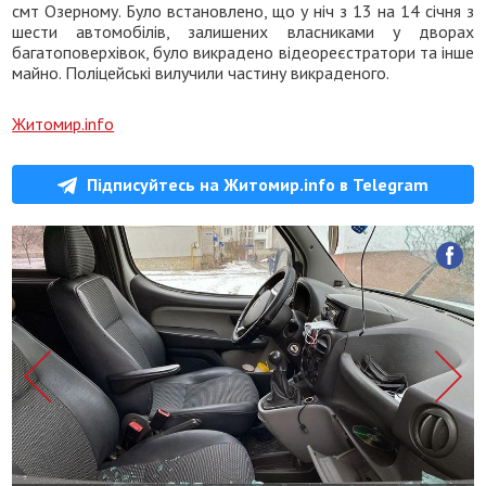
смт Озерному. Було встановлено, що у ніч з 13 на 14 січня з
шести автомобілів, залишених власниками у дворах
багатоповерхівок, було викрадено відеореєстратори та інше
майно. Поліцейські вилучили частину викраденого.
Житомир.info
Підписуйтесь на Житомир.info в Telegram