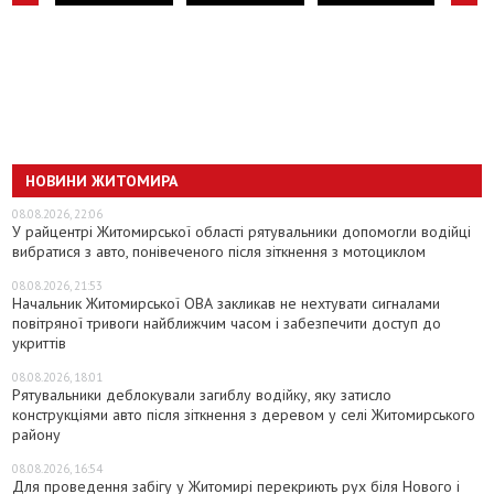
НОВИНИ ЖИТОМИРА
08.08.2026, 22:06
У райцентрі Житомирської області рятувальники допомогли водійці
вибратися з авто, понівеченого після зіткнення з мотоциклом
08.08.2026, 21:53
Начальник Житомирської ОВА закликав не нехтувати сигналами
повітряної тривоги найближчим часом і забезпечити доступ до
укриттів
08.08.2026, 18:01
Рятувальники деблокували загиблу водійку, яку затисло
конструкціями авто після зіткнення з деревом у селі Житомирського
району
08.08.2026, 16:54
Для проведення забігу у Житомирі перекриють рух біля Нового і