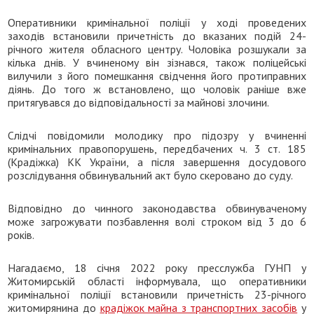
Оперативники кримінальної поліції у ході проведених
заходів встановили причетність до вказаних подій 24-
річного жителя обласного центру. Чоловіка розшукали за
кілька днів. У вчиненому він зізнався, також поліцейські
вилучили з його помешкання свідчення його протиправних
діянь. До того ж встановлено, що чоловік раніше вже
притягувався до відповідальності за майнові злочини.
Слідчі повідомили молодику про підозру у вчиненні
кримінальних правопорушень, передбачених ч. 3 ст. 185
(Крадіжка) КК України, а після завершення досудового
розслідування обвинувальний акт було скеровано до суду.
Відповідно до чинного законодавства обвинуваченому
може загрожувати позбавлення волі строком від 3 до 6
років.
Нагадаємо, 18 січня 2022 року пресслужба ГУНП у
Житомирській області інформувала, що оперативники
кримінальної поліції встановили причетність 23-річного
житомирянина до
крадіжок майна з транспортних засобів
у