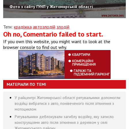
Фото з сайту ГУНП у Житомирській області
Теги:
крадіжка
автозлодій
злодій
Oh no, Comentario failed to start.
If you own this website, you might want to look at the
browser console to find out why.
МАТЕРІАЛИ ПО ТЕМІ
У райцентрі Житомирської області рятувальники допомогли
водійці вибратися з авто, понівеченого після зіткнення з
мотоциклом
Рятувальники деблокували загиблу водійку, яку затисло
конструкціями авто після зіткнення з деревом у селі
Житомирського району