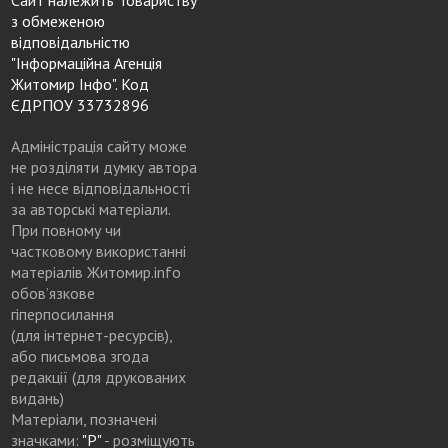
Сайт належить Товариству
з обмеженою
відповідальністю
"Інформаційна Агенція
Житомир Інфо". Код
ЄДРПОУ 33732896
Адміністрація сайту може
не розділяти думку автора
і не несе відповідальності
за авторські матеріали.
При повному чи
частковому використанні
матеріалів Житомир.info
обов’язкове
гіперпосилання
(для інтернет-ресурсів),
або письмова згода
редакції (для друкованих
видань)
Матеріали, позначені
значками:
"Р"
- розміщують