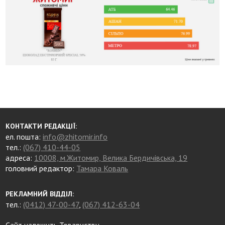
КОНТАКТИ РЕДАКЦІЇ:
ел. пошта:
info@zhitomir.info
тел.:
(067) 410-44-05
адреса:
10008, м.Житомир, Велика Бердичівська, 19
головний редактор:
Тамара Коваль
РЕКЛАМНИЙ ВІДДІЛ:
тел.:
(0412) 47-00-47
,
(067) 412-63-04