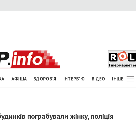
КА
АФІША
ЗДОРОВ'Я
ІНТЕРВ'Ю
ВІДЕО
ІНШЕ
удинків пограбували жінку, поліція