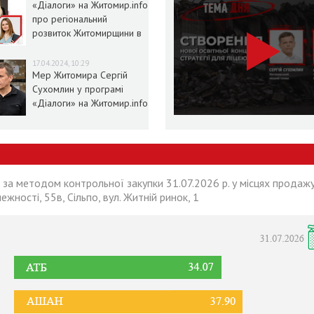
«Діалоги» на Житомир.info
про регіональний
розвиток Житомирщини в
умовах воєнного стану
17.04.2024, 10:29
Мер Житомира Сергій
Сухомлин у програмі
«Діалоги» на Житомир.info
 за методом контрольної закупки 31.07.2026 р. у місцях продажу
лежності, 55в, Сільпо, вул. Житній ринок, 1