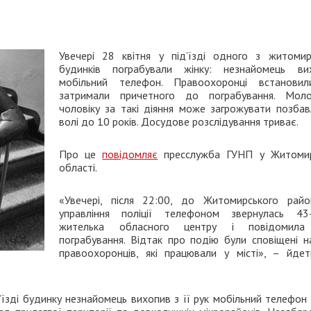
Увечері 28 квітня у під’їзді одного з житомир
будинків пограбували жінку: незнайомець ви
мобільний телефон. Правоохоронці встанови
затримали причетного до пограбування. Мол
чоловіку за такі діяння може загрожувати позбав
волі до 10 років. Досудове розслідування триває.
Про це
повідомляє
пресслужба ГУНП у Житомир
області.
«Увечері, після 22:00, до Житомирського райо
управління поліції телефоном звернулась 43-
жителька обласного центру і повідомила
пограбування. Відтак про подію були сповіщені н
правоохоронців, які працювали у місті», – йдет
їзді будинку незнайомець вихопив з її рук мобільний телефон і