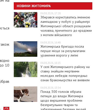
ром на
НОВИНИ ЖИТОМИРА
06.08.2026, 17:28
Збирався користуватись іменною
лампадкою у побуті: у райцентрі
Житомирської області розшукали
ється
чоловіка, причетного до крадіжки
з могили військового
06.08.2026, 16:48
 також
Житомирська бригада посіла
перше місце за результатами
ураження ворога у липні
овідно
06.08.2026, 16:15
 до 10
У селі Житомирського району на
ставку знайшли мертвими
молодих лебедів: попередньо
ознак браконьєрства не виявили
ібрав
06.08.2026, 15:54
Понад 300 голосів зібрала
петиція до влади Житомира
щодо вирішення проблеми
безпритульних тварин та
у
забезпечення безпеки людей