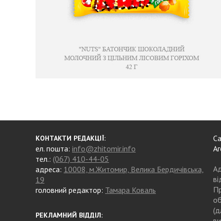
Са
КОНТАКТИ РЕДАКЦІЇ:
ел. пошта:
info@zhitomir.info
Аг
тел.:
(067) 410-44-05
Ад
адреса:
10008, м.Житомир, Велика Бердичівська,
ві
19
Пр
головний редактор:
Тамара Коваль
об
(д
РЕКЛАМНИЙ ВІДДІЛ:
ви