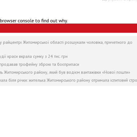
 browser console to find out why.
у райцентрі Житомирської області розшукали чоловіка, причетного до
дії краси вкрала сумку з 24 тис. грн
й продавав трофейну зброю та боєприпаси
ель Житомирського району, який був водієм вантажівки «Нової пошти»
ала біля річки: жителька Житомирського району отримала іспитовий стр