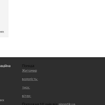
аційна
Погода
Житомир
вологість:
тиск:
вітер:
них
Погода на 10 днів від
sinoptik.ua