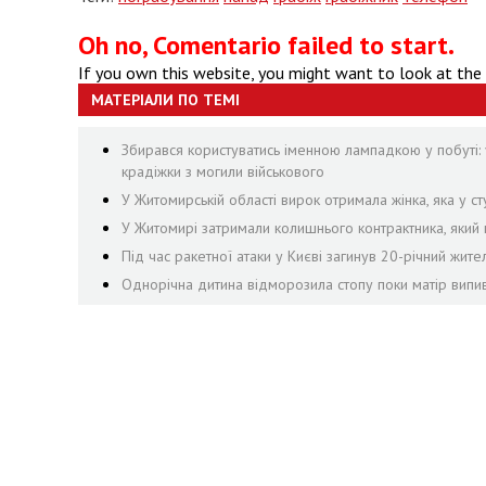
Oh no, Comentario failed to start.
If you own this website, you might want to look at the
МАТЕРІАЛИ ПО ТЕМІ
Збирався користуватись іменною лампадкою у побуті: 
крадіжки з могили військового
У Житомирській області вирок отримала жінка, яка у сту
У Житомирі затримали колишнього контрактника, яки
Під час ракетної атаки у Києві загинув 20-річний жит
Однорічна дитина відморозила стопу поки матір випив