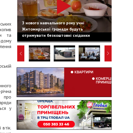
З нового навчального року учні
ських
Житомирської громади будуть
хопив
ли та
отримувати безкоштовні сніданки
одому
лення
ській
нного
річна
 про
аряди
ься у
 втік.