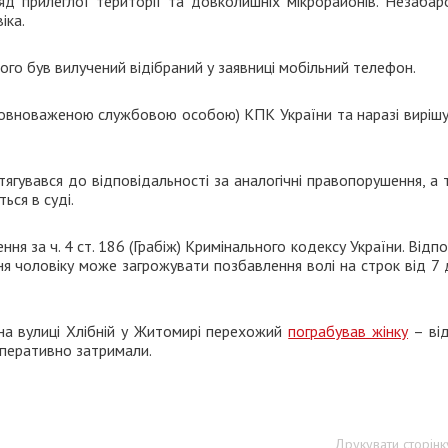
ляд прилеглої території та довколишніх мікрорайонів. Незаба
іка.
ього був вилучений відібраний у заявниці мобільний телефон.
уповноваженою службовою особою) КПК України та наразі вирішу
тягувався до відповідальності за аналогічні правопорушення, а
ься в суді.
я за ч. 4 ст. 186 (Грабіж) Кримінального кодексу України. Відп
я чоловіку може загрожувати позбавлення волі на строк від 7
на вулиці Хлібній у Житомирі перехожий
пограбував жінку
– від
оперативно затримали.
Друкувати сторінк