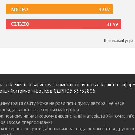
йт належить Товариству з обмеженою відповідальністю "Інформ
енція Житомир Інфо". Код ЄДРПОУ 33732896
міністрація сайту може не розділяти думку автора і не несе
дповідальності за авторські матеріали.
и повному чи частковому використанні матеріалів Житомир.info
ов’язкове гіперпосилання
ля інтернет-ресурсів), або письмова згода редакції (для друкова
дань)