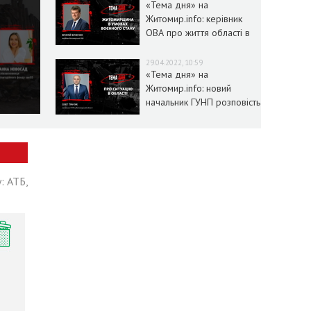
«Тема дня» на
Житомир.info: керівник
ОВА про життя області в
умовах воєнного стану
29.04.2022, 10:59
«Тема дня» на
Житомир.info: новий
начальник ГУНП розповість
про ситуацію в області
: АТБ,