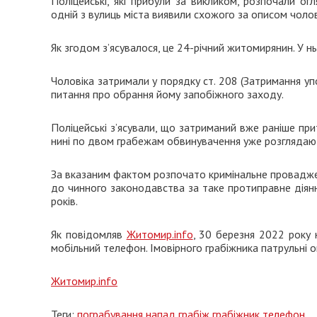
Поліцейські, які прибули за викликом, розпочали ог
одній з вулиць міста виявили схожого за описом чолов
Як згодом з’ясувалося, це 24-річний житомирянин. У н
Чоловіка затримали у порядку ст. 208 (Затримання 
питання про обрання йому запобіжного заходу.
Поліцейські з’ясували, що затриманий вже раніше при
нині по двом грабежам обвинувачення уже розглядают
За вказаним фактом розпочато кримінальне провадженн
до чинного законодавства за таке протиправне діянн
років.
Як повідомляв
Житомир.info
, 30 березня 2022 року 
мобільний телефон. Імовірного грабіжника патрульні 
Житомир.info
Теги:
пограбування
напад
грабіж
грабіжник
телефон