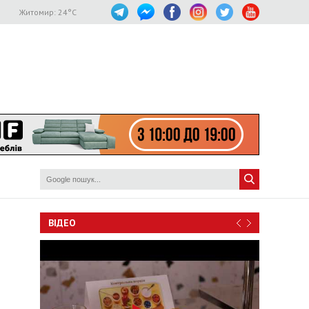
Житомир:
24
°C
ВІДЕО