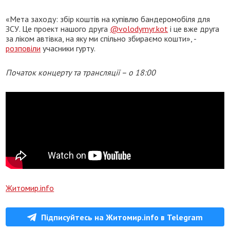
«Мета заходу: збір коштів на купівлю бандеромобіля для
ЗСУ. Це проект нашого друга
@volodymyr.kot
і це вже друга
за ліком автівка, на яку ми спільно збираємо кошти», -
розповіли
учасники гурту.
Початок концерту та трансляції – о 18:00
Житомир.info
Підписуйтесь на Житомир.info в Telegram