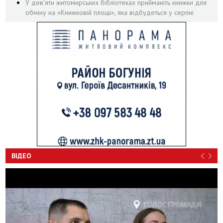
У дев’яти житомирських бібліотеках приймають книжки для
обміну на «Книжковій площі», яка відбудеться у серпні
ВІДЕО