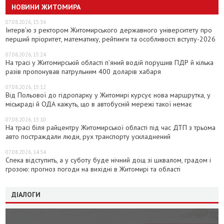
НОВИНИ ЖИТОМИРА
07.08.2026, 15:36
Інтерв’ю з ректором Житомирського державного університету про
перший пріоритет, математику, рейтинги та особливості вступу-2026
07.08.2026, 15:24
На трасі у Житомирській області п’яний водій порушив ПДР й кілька
разів пропонував патрульним 400 доларів хабаря
07.08.2026, 15:12
Від Польової до гідропарку у Житомирі курсує нова маршрутка, у
міськраді й ОДА кажуть, що в автобусній мережі такої немає
07.08.2026, 15:10
На трасі біля райцентру Житомирської області під час ДТП з трьома
авто постраждали люди, рух транспорту ускладнений
07.08.2026, 14:34
Спека відступить, а у суботу буде нічний дощ зі шквалом, градом і
грозою: прогноз погоди на вихідні в Житомирі та області
ДІАЛОГИ