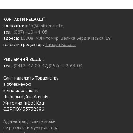
КОНТАКТИ РЕДАКЦІЇ:
ел. пошта:
info@zhitomir.info
тел.:
(067) 410-44-05
адреса:
10008, м.Житомир, Велика Бердичівська, 19
головний редактор:
Тамара Коваль
РЕКЛАМНИЙ ВІДДІЛ:
тел.:
(0412) 47-00-47
,
(067) 412-63-04
Сайт належить Товариству
з обмеженою
відповідальністю
"Інформаційна Агенція
Житомир Інфо". Код
ЄДРПОУ 33732896
Адміністрація сайту може
не розділяти думку автора