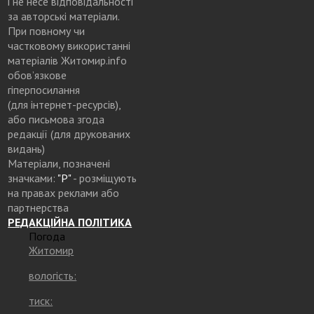
і не несе відповідальності
за авторські матеріали.
При повному чи
частковому використанні
матеріалів Житомир.info
обов’язкове
гіперпосилання
(для інтернет-ресурсів),
або письмова згода
редакції (для друкованих
видань)
Матеріали, позначені
значками:
"Р"
- розміщують
на правах реклами або
партнерства
РЕДАКЦІЙНА ПОЛІТИКА
Погода
Житомир
вологість:
тиск: