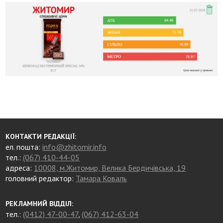
КОНТАКТИ РЕДАКЦІЇ:
ел. пошта:
info@zhitomir.info
тел.:
(067) 410-44-05
адреса:
10008, м.Житомир, Велика Бердичівська, 19
головний редактор:
Тамара Коваль
РЕКЛАМНИЙ ВІДДІЛ:
тел.:
(0412) 47-00-47
,
(067) 412-63-04