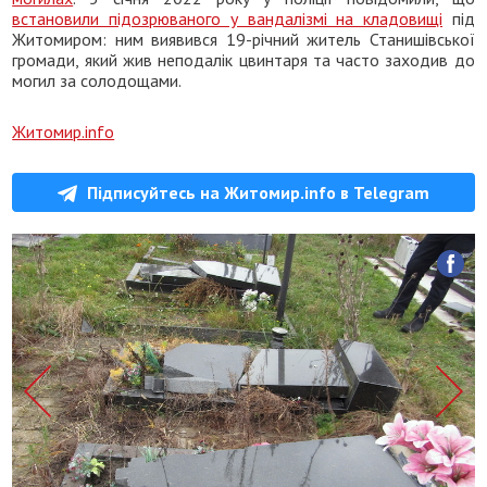
встановили підозрюваного у вандалізмі на кладовищі
під
Житомиром: ним виявився 19-річний житель Станишівської
громади, який жив неподалік цвинтаря та часто заходив до
могил за солодощами.
Житомир.info
Підписуйтесь на Житомир.info в Telegram