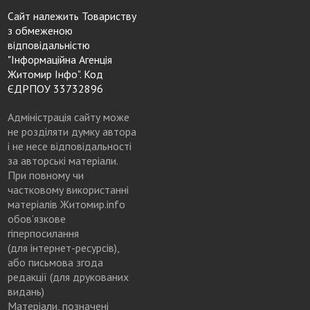
Сайт належить Товариству
з обмеженою
відповідальністю
"Інформаційна Агенція
Житомир Інфо". Код
ЄДРПОУ 33732896
Адміністрація сайту може
не розділяти думку автора
і не несе відповідальності
за авторські матеріали.
При повному чи
частковому використанні
матеріалів Житомир.info
обов’язкове
гіперпосилання
(для інтернет-ресурсів),
або письмова згода
редакції (для друкованих
видань)
Матеріали, позначені