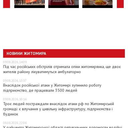
НОВИНИ ЖИТОМИРА
09.08.2026, 14:09
Під час російських обстрілів отримала опіки житомирянка, ще двоє
жителів району лікуватимуться амбулаторно
09.08.2026, 13:37
Внаслідок російської атаки у Житомирі зупинило роботу
підприємство, де працювали 3500 людей
09.08.2026, 10:16
Троє людей постраждали внаслідок атаки рф по Житомирській
громаді: є влучання у цивільну інфраструктуру, підприємства і
будинок
08.08.2026, 22:06
У райцентрі Житомирської області рятувальники допомогли водійці