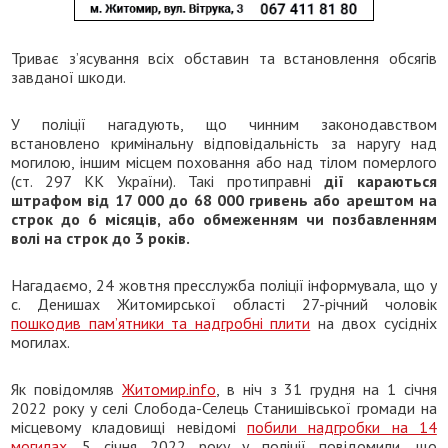
Триває з’ясування всіх обставин та встановлення обсягів
завданої шкоди.
У поліції нагадують, що чинним законодавством
встановлено кримінальну відповідальність за наругу над
могилою, іншим місцем поховання або над тілом померлого
(ст. 297 КК України). Такі протиправні
дії караються
штрафом від 17 000 до 68 000 гривень або арештом на
строк до 6 місяців, або обмеженням чи позбавленням
волі на строк до 3 років.
Нагадаємо, 24 жовтня пресслужба поліції інформувала, що у
с. Денишах Житомирської області 27-річний чоловік
пошкодив пам’ятники та надгробні плити
на двох сусідніх
могилах.
Як повідомляв
Житомир.info
, в ніч з 31 грудня на 1 січня
2022 року у селі Слобода-Селець Станишівської громади на
місцевому кладовищі невідомі
побили надгробки на 14
могилах
. 5 січня 2022 року у поліції повідомили, що