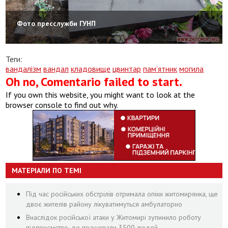
Фото пресслужби ГУНП
Теги:
вандалізм
вандал
кладовище
цвинтар
пам’ятник
могила
Oh no, Comentario failed to start.
If you own this website, you might want to look at the
browser console to find out why.
МАТЕРІАЛИ ПО ТЕМІ
Під час російських обстрілів отримала опіки житомирянка, ще
двоє жителів району лікуватимуться амбулаторно
Внаслідок російської атаки у Житомирі зупинило роботу
підприємство, де працювали 3500 людей