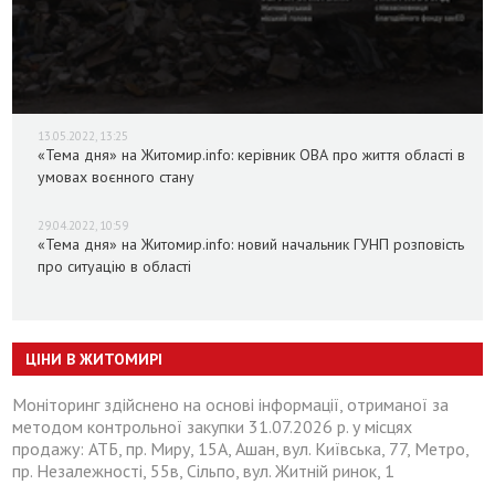
13.05.2022, 13:25
«Тема дня» на Житомир.info: керівник ОВА про життя області в
умовах воєнного стану
29.04.2022, 10:59
«Тема дня» на Житомир.info: новий начальник ГУНП розповість
про ситуацію в області
ЦІНИ В ЖИТОМИРІ
Моніторинг здійснено на основі інформації, отриманої за
методом контрольної закупки 31.07.2026 р. у місцях
продажу: АТБ, пр. Миру, 15А, Ашан, вул. Київська, 77, Метро,
пр. Незалежності, 55в, Сільпо, вул. Житній ринок, 1