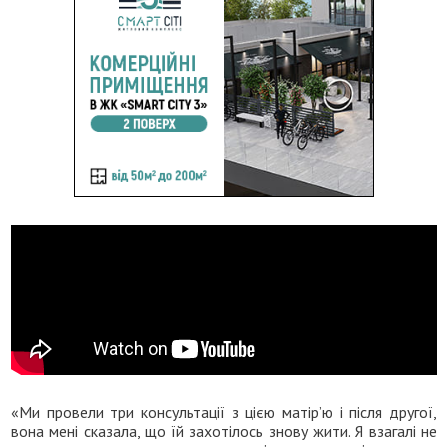
«Ми провели три консультації з цією матір’ю і після другої,
вона мені сказала, що їй захотілось знову жити. Я взагалі не