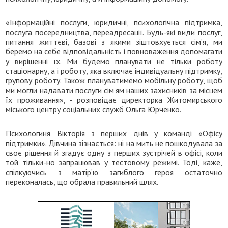
«Інформаційні послуги, юридичні, психологічна підтримка,
послуга посередництва, переадресації. Будь-які види послуг,
питання життєві, базові з якими зіштовхується сім’я, ми
беремо на себе відповідальність і повноваження допомагати
у вирішенні їх. Ми будемо планувати не тільки роботу
стаціонарну, а і роботу, яка включає індивідуальну підтримку,
групову роботу. Також плануватимемо мобільну роботу, щоб
ми могли надавати послуги сім’ям наших захисників за місцем
їх проживання», - розповідає директорка Житомирського
міського центру соціальних служб Ольга Юрченко.
Психологиня Вікторія з перших днів у команді «Офісу
підтримки». Дівчина зізнається: ні на мить не пошкодувала за
своє рішення й згадує одну з перших зустрічей в офісі, коли
той тільки-но запрацював у тестовому режимі. Тоді, каже,
спілкуючись з матір’ю загиблого героя остаточно
переконалась, що обрала правильний шлях.