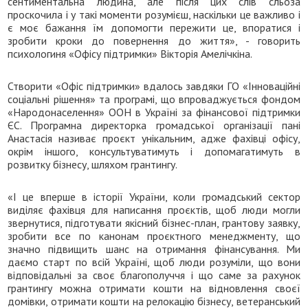
сентиментальна людина, але після цих слів сльоза
проскочила і у такі моменти розумієш, наскільки це важливо і
є моє бажання їм допомогти пережити це, впоратися і
зробити кроки до повернення до життя», - говорить
психологиня «Офісу підтримки» Вікторія Амелічкіна.
Створити «Офіс підтримки» вдалось завдяки ГО «Інноваційні
соціальні рішення» та програмі, що впроваджується фондом
«Народонаселення» ООН в Україні за фінансової підтримки
ЄС. Програмна директорка громадської організації пані
Анастасія називає проєкт унікальним, адже фахівці офісу,
окрім іншого, консультуватимуть і допомагатимуть в
розвитку бізнесу, шляхом грантингу.
«І це вперше в історії України, коли громадський сектор
виділяє фахівця для написання проєктів, щоб люди могли
звернутися, підготувати якісний бізнес-план, грантову заявку,
зробити все по канонам проєктного менеджменту, що
значно підвищить шанс на отримання фінансування. Ми
даємо старт по всій Україні, щоб люди розуміли, що вони
відповідальні за своє благополуччя і що саме за рахунок
грантингу можна отримати кошти на відновлення своєї
домівки, отримати кошти на релокацію бізнесу, ветеранський