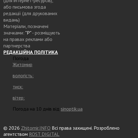
(для інтернет-ресурсів),
або письмова згода
редакції (для друкованих
видань)
Матеріали, позначені
значками:
"Р"
- розміщують
на правах реклами або
партнерства
РЕДАКЦІЙНА ПОЛІТИКА
Погода
Житомир
вологість:
тиск:
вітер:
Погода на 10 днів від
sinoptik.ua
© 2026
Zhitomir.INFO
Всі права захищені. Розроблено
агентством
ROST DIGITAL