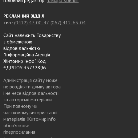
головний редактор:
Тамара Коваль
РЕКЛАМНИЙ ВІДДІЛ:
тел.:
(0412) 47-00-47
,
(067) 412-63-04
Сайт належить Товариству
з обмеженою
відповідальністю
"Інформаційна Агенція
Житомир Інфо". Код
ЄДРПОУ 33732896
Адміністрація сайту може
не розділяти думку автора
і не несе відповідальності
за авторські матеріали.
При повному чи
частковому використанні
матеріалів Житомир.info
обов’язкове
гіперпосилання