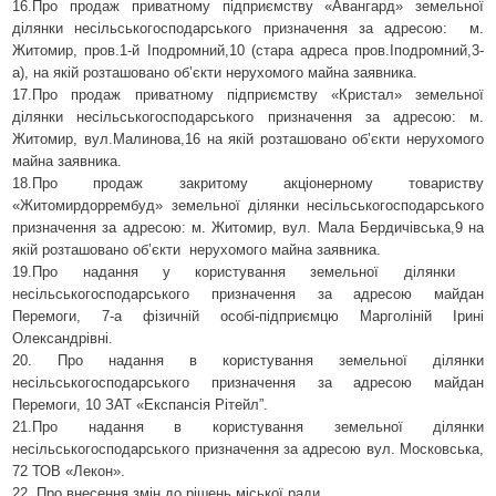
16.
Про
продаж приватному підприємству «Авангард» земельної
ділянки несільськогосподарського призначення за адресою:
м.
Житомир, пров.1-й Іподромний,10 (стара адреса пров.Іподромний,3-
а), на якій розташовано об’єкти нерухомого майна заявника.
17.
Про продаж приватному підприємству «Кристал» земельної
ділянки несільськогосподарського призначення за адресою: м.
Житомир, вул.Малинова,16 на якій розташовано об’єкти нерухомого
майна заявника.
18.
Про продаж закритому акціонерному товариству
«Житомирдоррембуд» земельної ділянки несільськогосподарського
призначення за адресою: м. Житомир, вул. Мала Бердичівська,9 на
якій розташовано об’єкти
нерухомого майна заявника.
19.Про надання у користування земельної ділянки
несільськогосподарського призначення за адресою майдан
Перемоги, 7-а фізичній особі-підприємцю Марголіній Ірині
Олександрівні.
20. Про надання в користування земельної ділянки
несільськогосподарського призначення за адресою майдан
Перемоги, 10 ЗАТ «Експансія Рітейл”.
21.Про надання в користування земельної ділянки
несільськогосподарського призначення за адресою вул. Московська,
72 ТОВ «Лекон».
22. Про внесення змін до рішень міської ради.