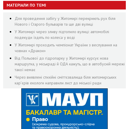
МАТЕРІАЛИ ПО ТЕМІ
Для проведення забігу у Житомирі перекриють рух біля
Нового і Старого бульварів та ще дві вулиці
У Житомирі через зливу підтопило вулиці: автомобілі
подекуди їздять по колеса у воді
У Житомирі проходить чемпіонат України з веслування на
човнах «Дракон»
Від Польової до гідропарку у Житомирі курсує нова
маршрутка, у міськраді й ОДА кажуть, що в автобусній мережі
такої немає
Через виявлені стихійні сміттєзвалища біля житомирських
кар’єрів екологи направили лист до міської ради