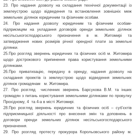
23. Про надання дозволу на складання технічної документації із
землеустрою щодо відведення та встановлення зовнішніх меж
земельних ділянок юридичним та фізичним особам.
24. Про надання дозволу юридичним та фізичним особам-
підприємцям на укладання договорів оренди земельних ділянок
несільськогосподарського призначення в м. Житомирі та
затвердження нових розмірів річної орендної плати за земельні
ділянки.
25.Про розгляд звернень юридичних та фізичних осіб м. Житомира
щодо дострокового припинення права користування земельними
ділянками.
26.Про приватизацію, передачу в оренду, надання дозволу на
складання проектів із землеустрою щодо відведення земельних
ділянок громадянам
м. Житомира.
27. Про розгляд
численних звернень Барсукова В.М. та інших
громадян з питань користування земельними ділянками по провулку
Прохідному, 4
та 4-а в місті Житомирі.
28.Про розгляд звернень юридичних та фізичних осіб – суб’єктів
підприємницької діяльності про внесення змін та доповнень в
договори оренди земельних ділянок несільськогосподарського
призначення.
29.
Про
розгляд протесту прокурора Корольовського району м.