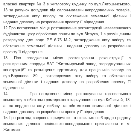
власної квартири № 3 в житловому будинку по вул.Лятошинського,
13 за рахунок добудови під салон-магазин непродовольчих товарів,
затвердження акту вибору та обстеження земельної ділянки і
надання дозволу на розроблення проекту її відведення.
12.Про погодження місця розташування реконструкції незавершеного
будівництва цеху оброблення пошти по вул.Вітрука, 1 з розміщенням
резервуару для води РЕ 6-75 М-2, затвердження акту вибору та
обстеження земельної ділянки і надання дозволу на розроблення
проекту її відведення.
13. Про погодження місця розташування реконструкції з
розширенням споруди ВАТ “Житомирський завод огороджувальних
конструкцій” та розміщення гуртожитку для працівників заводу по
вул.Баранова, 89 , затвердження акту вибору та обстеження
земельної ділянки і надання дозволу на розроблення проекту її
відведення.
14. Про погодження місця розташування торговельного
комплексу з об’єктом громадського харчування по вул.Київській, 13-
а, затвердження акту вибору та обстеження земельної ділянки і
надання дозволу на розроблення проекту її відведення.
15.Про розгляд звернень юридичних та фізичних осіб щодо продажу
земельних ділянок несільськогосподарського призначення в
м.
Житомирі.