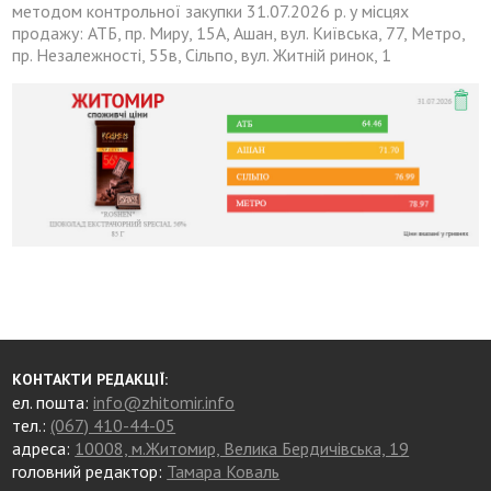
методом контрольної закупки 31.07.2026 р. у місцях
продажу: АТБ, пр. Миру, 15А, Ашан, вул. Київська, 77, Метро,
пр. Незалежності, 55в, Сільпо, вул. Житній ринок, 1
КОНТАКТИ РЕДАКЦІЇ:
ел. пошта:
info@zhitomir.info
тел.:
(067) 410-44-05
адреса:
10008, м.Житомир, Велика Бердичівська, 19
головний редактор:
Тамара Коваль