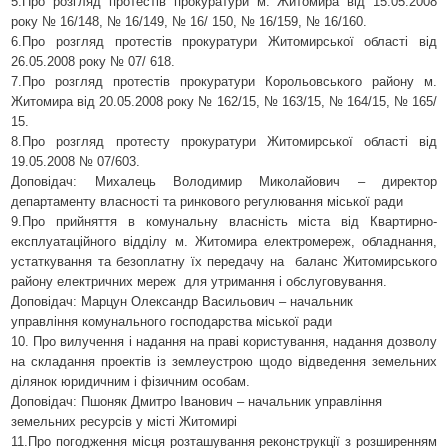
5.Про розгляд протестів прокуратури м. Житомира від 15.05.2008
року № 16/148, № 16/149, № 16/ 150, № 16/159, № 16/160.
6.Про розгляд протестів прокуратури Житомирської області від
26.05.2008 року № 07/ 618.
7.Про розгляд протестів прокуратури Корольовського району м.
Житомира від 20.05.2008 року № 162/15, № 163/15, № 164/15, № 165/
15.
8.Про розгляд протесту прокуратури Житомирської області від
19.05.2008 № 07/603.
Доповідач:
Михалець Володимир Миколайович
– директор
департаменту власності та ринкового регулювання
міської ради
9.Про прийняття в комунальну власність міста від Квартирно-
експлуатаційного відділу м. Житомира електромереж, обладнання,
устаткування та безоплатну їх передачу на
баланс Житомирського
району електричних мереж
для утримання і обслуговування.
Доповідач:
Марцун Олександр Васильович –
начальник
управління комунального господарства міської ради
10. Про вилучення і надання на праві користування, надання дозволу
на складання проектів із землеустрою щодо відведення земельних
ділянок юридичним і фізичним особам.
Доповідач:
Пшоняк Дмитро Іванович –
начальник управління
земельних ресурсів у місті Житомирі
11.Про погодження місця розташування реконструкції з розширенням