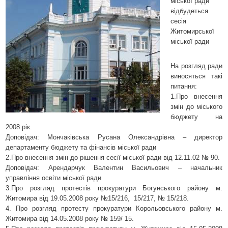
міської ради
відбудеться
сесія
Житомирської
міської ради
На розгляд ради
виносяться такі
питання:
1.Про внесення
змін до міського
бюджету на
2008 рік.
Доповідач:
Мончаківська Русана Олександрівна
– директор
департаменту бюджету та фінансів міської ради
2.Про внесення змін до рішення сесії міської ради від 12.11.02 № 90.
Доповідач:
Арендарчук Валентин Васильович
– начальник
управління освіти міської ради
3.Про розгляд протестів прокуратури Богунського району м.
Житомира від 19.05.2008 року №15/216,
15/217, № 15/218.
4. Про розгляд протесту прокуратури Корольовського району м.
Житомира від 14.05.2008 року № 159/ 15.