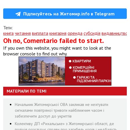
Підписуйтесь на Житомир.info в Telegram
Теги:
книга
читання
виплата
книгарня
оренда
субсидія
видавництво
Oh no, Comentario failed to start.
If you own this website, you might want to look at the
browser console to find out why.
МАТЕРІАЛИ ПО ТЕМІ
Начальник Житомирської ОВА закликав не нехтувати
сигналами повітряної тривоги найближчим часом і
забезпечити доступ до укриттів
Колективу ДП «Рихальське» з Житомирської області, де
поліція розслідує справи про загибель корів і недбалість,