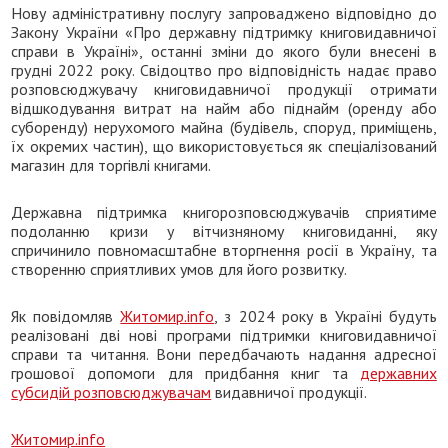
Нову адміністративну послугу запроваджено відповідно до
Закону України «Про державну підтримку книговидавничої
справи в Україні», останні зміни до якого були внесені в
грудні 2022 року. Свідоцтво про відповідність надає право
розповсюджувачу книговидавничої продукції отримати
відшкодування витрат на найм або піднайм (оренду або
суборенду) нерухомого майна (будівель, споруд, приміщень,
їх окремих частин), що використовується як спеціалізований
магазин для торгівлі книгами.
Державна підтримка книгорозповсюджувачів сприятиме
подоланню кризи у вітчизняному книговиданні, яку
спричинило повномасштабне вторгнення росії в Україну, та
створенню сприятливих умов для його розвитку.
Як повідомляв
Житомир.info
, з 2024 року в Україні будуть
реалізовані дві нові програми підтримки книговидавничої
справи та читання. Вони передбачають надання адресної
грошової допомоги для придбання книг та
державних
субсидій розповсюджувачам
видавничої продукції.
Житомир.info