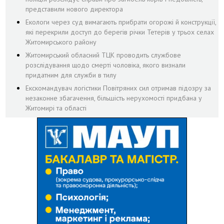
представили нового директора
Екологи через суд вимагають прибрати огорожі й конструкції,
які перекрили доступ до берегів річки Тетерів у трьох селах
Житомирського району
Житомирський обласний ТЦК проводить службове
розслідування щодо смерті чоловіка, якого визнали
придатним для служби в тилу
Екскомандувач логістики Повітряних сил отримав підозру за
незаконне збагачення, більшість нерухомості придбана у
Житомирі та області