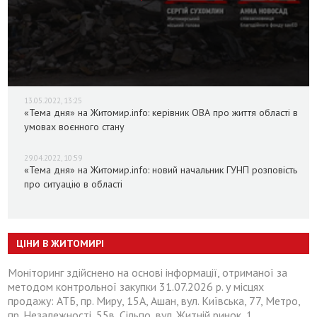
13.05.2022, 13:25
«Тема дня» на Житомир.info: керівник ОВА про життя області в
умовах воєнного стану
29.04.2022, 10:59
«Тема дня» на Житомир.info: новий начальник ГУНП розповість
про ситуацію в області
ЦІНИ В ЖИТОМИРІ
Моніторинг здійснено на основі інформації, отриманої за
методом контрольної закупки 31.07.2026 р. у місцях
продажу: АТБ, пр. Миру, 15А, Ашан, вул. Київська, 77, Метро,
пр. Незалежності, 55в, Сільпо, вул. Житній ринок, 1