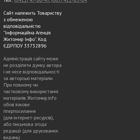
тел.:
(0412) 47-00-47
,
(067) 412-63-04
Сайт належить Товариству
з обмеженою
відповідальністю
"Інформаційна Агенція
Житомир Інфо". Код
ЄДРПОУ 33732896
Адміністрація сайту може
не розділяти думку автора
і не несе відповідальності
за авторські матеріали.
При повному чи
частковому використанні
матеріалів Житомир.info
обов’язкове
гіперпосилання
(для інтернет-ресурсів),
або письмова згода
редакції (для друкованих
видань)