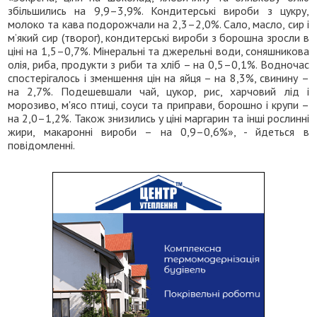
збільшились на 9,9–3,9%. Кондитерські вироби з цукру,
молоко та кава подорожчали на 2,3–2,0%. Сало, масло, сир і
м’який сир (творог), кондитерські вироби з борошна зросли в
ціні на 1,5–0,7%. Мінеральні та джерельні води, соняшникова
олія, риба, продукти з риби та хліб – на 0,5–0,1%. Водночас
спостерігалось і зменшення цін на яйця – на 8,3%, свинину –
на 2,7%. Подешевшали чай, цукор, рис, харчовий лід і
морозиво, м'ясо птиці, соуси та приправи, борошно і крупи –
на 2,0–1,2%. Також знизились у ціні маргарин та інші рослинні
жири, макаронні вироби – на 0,9–0,6%», - йдеться в
повідомленні.