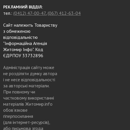
РЕКЛАМНИЙ ВІДДІЛ:
тел.:
(0412) 47-00-47
,
(067) 412-63-04
Сайт належить Товариству
з обмеженою
відповідальністю
"Інформаційна Агенція
Житомир Інфо". Код
ЄДРПОУ 33732896
Адміністрація сайту може
не розділяти думку автора
і не несе відповідальності
за авторські матеріали.
При повному чи
частковому використанні
матеріалів Житомир.info
обов’язкове
гіперпосилання
(для інтернет-ресурсів),
або письмова згода