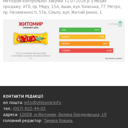
методом контрольної закупки 31.07.2026 р. у місцях
продажу: АТБ, пр. Миру, 15А, Ашан, вул. Київська, 77, Метро,
пр. Незалежності, 55в, Сільпо, вул. Житній ринок, 1
КОНТАКТИ РЕДАКЦІЇ:
ел. пошта:
info@zhitomir.info
тел.:
(067) 410-44-05
адреса:
10008, м.Житомир, Велика Бердичівська, 19
головний редактор:
Тамара Коваль