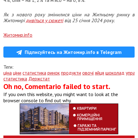
Як з нового року змінилися ціни на Житньому ринку в
Житомирі
дивіться у сюжеті
від 25 січня 2024 року.
Житомир.info
Підписуйтесь на Житомир.info в Telegram
Теги:
ціна
ціни
статистика
ринок
продукти
овочі
яйця
шоколад
управ
статистика
Держстат
Oh no, Comentario failed to start.
If you own this website, you might want to look at the
browser console to find out why.