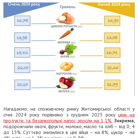
Нагадаємо, на споживчому ринку Житомирської області у
січні 2024 року порівняно з груднем 2023 року
ціни на
продукти та безалкогольні напої зросли на 1,1%.
Зокрема,
подорожчали овочі, фрукти, молоко, масло та хліб – від 0, 4
до 15%. Суттєво знизилися в ціні яйця – на 8%, цукор – на
4%, олія – на 1, 2% та м’ясо – на 0, 8%.