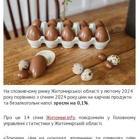
На споживчому ринку Житомирської області у лютому 2024
року порівняно з січнем 2024 року ціни на харчові продукти
та безалкогольні напої
зросли на 0,1%
.
Про це 14 січня
Житомир.info
повідомили у Головному
управлінні статистики у Житомирській області.
«Зокрема, ціни на шоколад, яловичину та оливкову олію