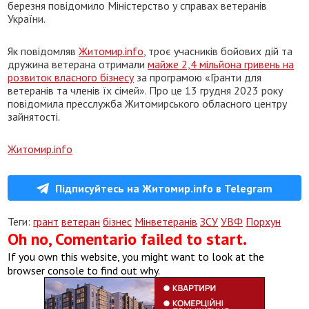
березня повідомило Міністерство у справах ветеранів
України.
Як повідомляв
Житомир.info
, троє учасників бойових дій та
дружина ветерана отримали
майже 2,4 мільйона гривень на
розвиток власного бізнесу
за програмою «Гранти для
ветеранів та членів їх сімей». Про це 13 грудня 2023 року
повідомила пресслужба Житомирського обласного центру
зайнятості.
Житомир.info
Підписуйтесь на Житомир.info в Telegram
Теги:
грант
ветеран
бізнес
Мінветеранів
ЗСУ
УВФ
Порхун
Oh no, Comentario failed to start.
If you own this website, you might want to look at the
browser console to find out why.