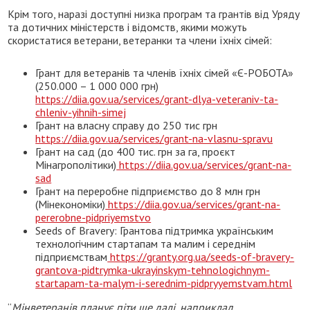
Крім того, наразі доступні низка програм та грантів від Уряду
та дотичних міністерств і відомств, якими можуть
скористатися ветерани, ветеранки та члени їхніх сімей:
Грант для ветеранів та членів їхніх сімей «Є-РОБОТА»
(250.000 – 1 000 000 грн)
https://diia.gov.ua/services/grant-dlya-veteraniv-ta-
chleniv-yihnih-simej
Грант на власну справу до 250 тис грн
https://diia.gov.ua/services/grant-na-vlasnu-spravu
Грант на сад (до 400 тис. грн за га, проєкт
Мінагрополітики)
https://diia.gov.ua/services/grant-na-
sad
Грант на переробне підприємство до 8 млн грн
(Мінекономіки)
https://diia.gov.ua/services/grant-na-
pererobne-pidpriyemstvo
Seeds of Bravery: Грантова підтримка українським
технологічним стартапам та малим і середнім
підприємствам
https://granty.org.ua/seeds-of-bravery-
grantova-pidtrymka-ukrayinskym-tehnologichnym-
startapam-ta-malym-i-serednim-pidpryyemstvam.html
“
Мінветеранів планує піти ще далі, наприклад,