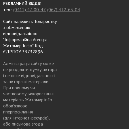
РЕКЛАМНИЙ ВІДДІЛ:
тел.:
(0412) 47-00-47
,
(067) 412-63-04
Сайт належить Товариству
з обмеженою
відповідальністю
"Інформаційна Агенція
Житомир Інфо". Код
ЄДРПОУ 33732896
Адміністрація сайту може
не розділяти думку автора
і не несе відповідальності
за авторські матеріали.
При повному чи
частковому використанні
матеріалів Житомир.info
обов’язкове
гіперпосилання
(для інтернет-ресурсів),
або письмова згода