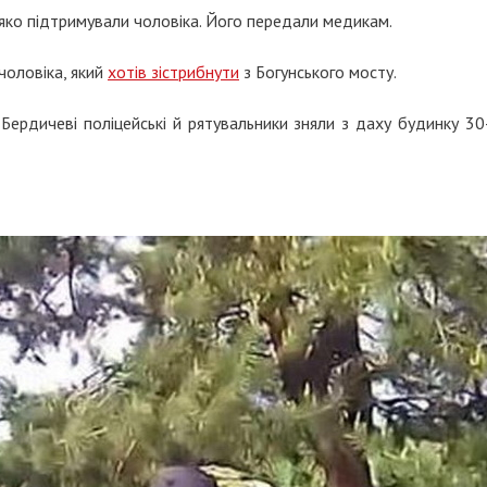
ляко підтримували чоловіка. Його передали медикам.
чоловіка, який
хотів зістрибнути
з Богунського мосту.
 Бердичеві поліцейські й рятувальники зняли з даху будинку 30