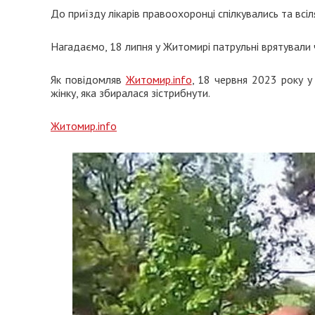
До приїзду лікарів правоохоронці спілкувались та всі
Нагадаємо, 18 липня у Житомирі патрульні врятували 
Як повідомляв
Житомир.info
, 18 червня 2023 року у
жінку, яка збиралася зістрибнути.
Житомир.info