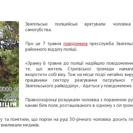
Звягельські поліцейські врятували чоловік
самогубства.
Про це 7 травня
повідомила
пресслужба Звягельс
районного відділу поліції.
«Зранку 6 травня до поліції надійшло повідомленн
те, що житель Стриївської громади намага
вкоротити собі віку. Тож на місце події негайно ви
працівники сектору реагування патрульної по
Звягельського райвідділу», - йдеться у повідомленні.
Правоохоронці розшукали чоловіка з пораненою ру
канаві біля поля, розташованого в одному з сіл гром
у та помітили, що порізи на руці 30-річного чоловіка досить гл
 викликали медиків.