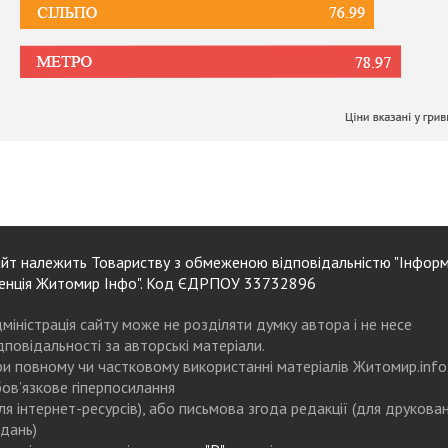
йт належить Товариству з обмеженою відповідальністю "Інформ
енція Житомир Інфо". Код ЄДРПОУ 33732896
міністрація сайту може не розділяти думку автора і не несе
дповідальності за авторські матеріали.
и повному чи частковому використанні матеріалів Житомир.info
ов’язкове гіперпосилання
ля інтернет-ресурсів), або письмова згода редакції (для друкова
дань)