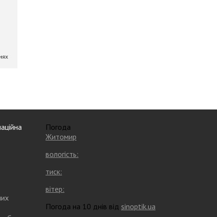
аційна
Погода
Житомир
вологість:
тиск:
вітер:
них
Погода на 10 днів від
sinoptik.ua