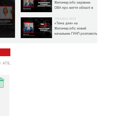
Житомир.info: керівник
ОВА про життя області в
умовах воєнного стану
29.04.2022, 10:59
«Тема дня» на
Житомир.info: новий
начальник ГУНП розповість
про ситуацію в області
: АТБ,