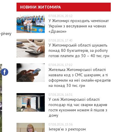
НОВИНИ ЖИТОМИРА
07.08.2026, 20:12
У Житомирі проходить чемпіонат
України з веслування на човнах
«Дракон»
-річну
07.08.2026, 17:40
У Житомирській області шукають
понад 80 бухгалтерів, за роботу
готові платити до 30 – 40 тис. грн
07.08.2026, 17:02
Жителька Житомирської області
назвала код з СМС шахраям, а ті
оформили на неї онлайн-кредитів
на понад 30 тис. грн
07.08.2026, 16:31
У селі Житомирської області
господар під час сварки вдарив
гостя кухонним ножем й пішов з
дому
07.08.2026, 15:36
Інтерв’ю з ректором