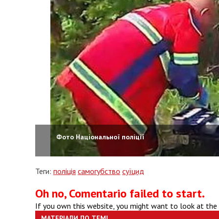
Фото Національної поліції
Теги:
поліція
самогубство
суїцид
Oh no, Comentario failed to start.
If you own this website, you might want to look at the
МАТЕРІАЛИ ПО ТЕМІ