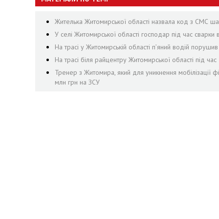
Жителька Житомирської області назвала код з СМС шах
У селі Житомирської області господар під час сварки
На трасі у Житомирській області п’яний водій поруши
На трасі біля райцентру Житомирської області під ча
Тренер з Житомира, який для уникнення мобілізації ф
млн грн на ЗСУ