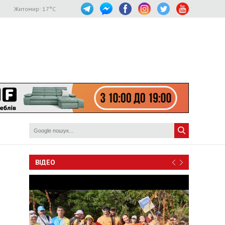
Житомир:
17
°C
ВІДЕО