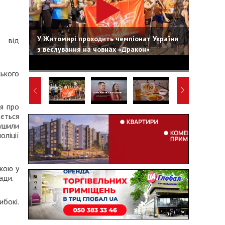
У Житомирі проходить чемпіонат України
а від
з веслування на човнах «Дракон»
ького
я про
ється
рушили
ліції
кою у
ади.
ибокі.