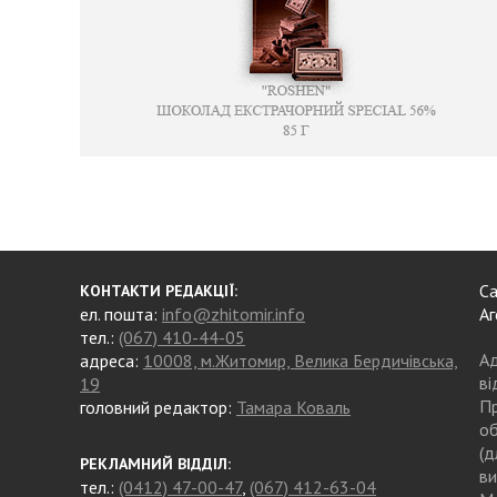
Са
КОНТАКТИ РЕДАКЦІЇ:
ел. пошта:
info@zhitomir.info
Аг
тел.:
(067) 410-44-05
Ад
адреса:
10008, м.Житомир, Велика Бердичівська,
ві
19
Пр
головний редактор:
Тамара Коваль
об
(д
РЕКЛАМНИЙ ВІДДІЛ:
ви
тел.:
(0412) 47-00-47
,
(067) 412-63-04