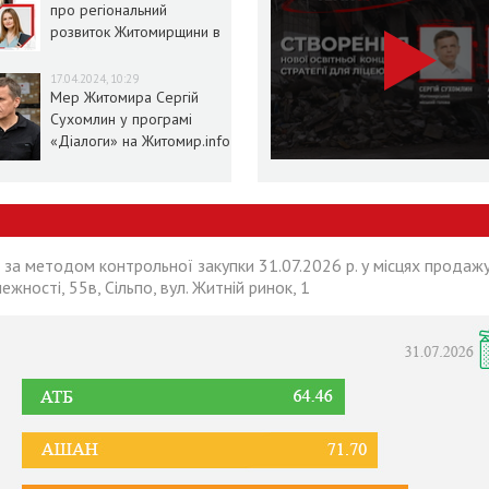
про регіональний
розвиток Житомирщини в
умовах воєнного стану
17.04.2024, 10:29
Мер Житомира Сергій
Сухомлин у програмі
«Діалоги» на Житомир.info
 за методом контрольної закупки 31.07.2026 р. у місцях продажу
лежності, 55в, Сільпо, вул. Житній ринок, 1