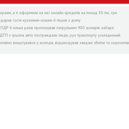
раям, а ті оформили на неї онлайн-кредитів на понад 30 тис. грн
 вдарив гостя кухонним ножем й пішов з дому
в ПДР й кілька разів пропонував патрульним 400 доларів хабаря
с ДТП з трьома авто постраждали люди, рух транспорту ускладнений
іктивно влаштувався у коледж, відшкодував завдані збитки та задонатив