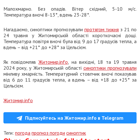
Малохмарно. Без опадів. Вітер східний, 5-10 м/с.
Температура вночі 8-13°, вдень 23-28°.
Нагадаємо, синоптики прогнозували
протягом тижня
з 21 по
24 травня у Житомирській області короткочасні дощі.
Температура повітря вночі була від 9 до 17 градусів тепла, а
вдень – від +21° до +28° за Цельсієм.
Як повідомляв
Житомир.info
, на вихідні, 18 та 19 травня
2024 року, у Житомирській області
синоптики прогнозували
мінливу хмарність. Температурний стовпчик вночі показував
від 6 до 11 градусів тепла, а вдень – від +18 до +25° за
Цельсієм.
Житомир.info
Підписуйтесь на Житомир.info в Telegram
Теги:
погода
прогноз погоди
синоптик