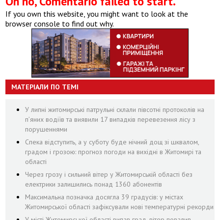
Oh no, Comentario failed to start.
If you own this website, you might want to look at the
browser console to find out why.
МАТЕРІАЛИ ПО ТЕМІ
У липні житомирські патрульні склали півсотні протоколів на
пʼяних водіїв та виявили 17 випадків перевезення лісу з
порушеннями
Спека відступить, а у суботу буде нічний дощ зі шквалом,
градом і грозою: прогноз погоди на вихідні в Житомирі та
області
Через грозу і сильний вітер у Житомирській області без
електрики залишились понад 1360 абонентів
Максимальна позначка досягла 39 градусів: у містах
Житомирської області зафіксували нові температурні рекорди
У місті Житомирської області випав град, вітер повалив