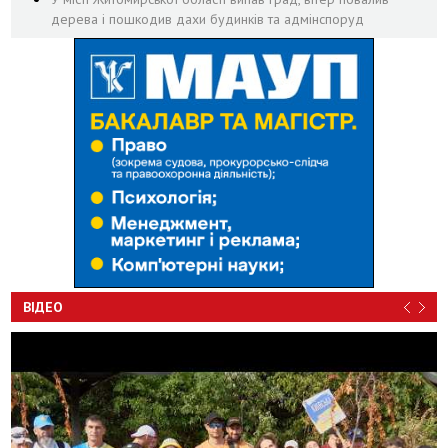
дерева і пошкодив дахи будинків та адмінспоруд
ВІДЕО