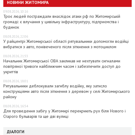
НОВИНИ ЖИТОМИРА
09.08.2026, 10:16
Троє людей постраждали внаслідок атаки рф по Житомирській
громаді: є влучання у цивільну інфраструктуру, підприємства і
будинок
08.08.2026, 22:06
У райцентрі Житомирської області рятувальники допомогли водійці
вибратися з авто, понівеченого після зіткнення з мотоциклом
08.08.2026, 21:53
Начальник Житомирської ОВА закликав не нехтувати сигналами
повітряної тривоги найближчим часом і забезпечити доступ до
укриттів
08.08.2026, 18:01
Рятувальники деблокували загиблу водійку, яку затисло
конструкціями авто після зіткнення з деревом у селі Житомирського
району
08.08.2026, 16:54
Для проведення забігу у Житомирі перекриють рух біля Нового і
Старого бульварів та ще дві вулиці
ДІАЛОГИ