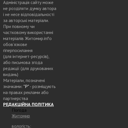
Адміністрація сайту може
не розділяти думку автора
і не несе відповідальності
за авторські матеріали.
При повному чи
частковому використанні
матеріалів Житомир.info
обов’язкове
гіперпосилання
(для інтернет-ресурсів),
або письмова згода
редакції (для друкованих
видань)
Матеріали, позначені
значками:
"Р"
- розміщують
на правах реклами або
партнерства
РЕДАКЦІЙНА ПОЛІТИКА
Погода
Житомир
вологість: