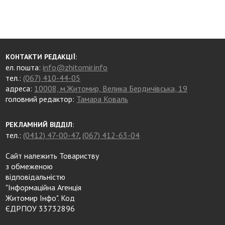
КОНТАКТИ РЕДАКЦІЇ:
ел. пошта:
info@zhitomir.info
тел.:
(067) 410-44-05
адреса:
10008, м.Житомир, Велика Бердичівська, 19
головний редактор:
Тамара Коваль
РЕКЛАМНИЙ ВІДДІЛ:
тел.:
(0412) 47-00-47
,
(067) 412-63-04
Сайт належить Товариству
з обмеженою
відповідальністю
"Інформаційна Агенція
Житомир Інфо". Код
ЄДРПОУ 33732896