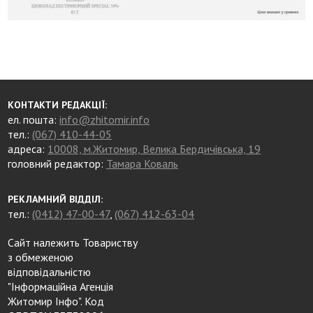
КОНТАКТИ РЕДАКЦІЇ:
ел. пошта:
info@zhitomir.info
тел.:
(067) 410-44-05
адреса:
10008, м.Житомир, Велика Бердичівська, 19
головний редактор:
Тамара Коваль
РЕКЛАМНИЙ ВІДДІЛ:
тел.:
(0412) 47-00-47
,
(067) 412-63-04
Сайт належить Товариству
з обмеженою
відповідальністю
"Інформаційна Агенція
Житомир Інфо". Код