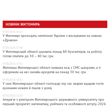
НОВИНИ ЖИТОМИРА
07.08.2026, 20:12
У Житомирі проходить чемпіонат України з веслування на човнах
«Дракон»
07.08.2026, 17:40
У Житомирській області шукають понад 80 бухгалтерів, за роботу
готові платити до 30 – 40 тис. грн
07.08.2026, 17:02
Жителька Житомирської області назвала код з СМС шахраям, а ті
оформили на неї онлайн-кредитів на понад 30 тис. грн
07.08.2026, 16:31
У селі Житомирської області господар під час сварки вдарив гостя
кухонним ножем й пішов з дому
07.08.2026, 15:36
Інтерв’ю з ректором Житомирського державного університету про
перший пріоритет, математику, рейтинги та особливості вступу-2026