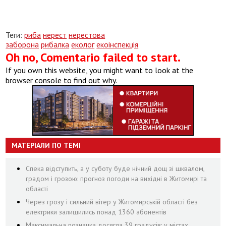
Теги:
риба
нерест
нерестова
заборона
рибалка
еколог
екоінспекція
Oh no, Comentario failed to start.
If you own this website, you might want to look at the
browser console to find out why.
МАТЕРІАЛИ ПО ТЕМІ
Спека відступить, а у суботу буде нічний дощ зі шквалом,
градом і грозою: прогноз погоди на вихідні в Житомирі та
області
Через грозу і сильний вітер у Житомирській області без
електрики залишились понад 1360 абонентів
Максимальна позначка досягла 39 градусів: у містах