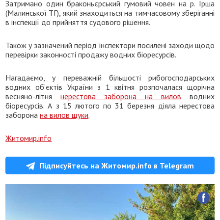
Затримано один браконьєрський гумовий човен на р. Ірша
(Малинської ТГ), який знаходиться на тимчасовому зберіганні
в інспекції до прийняття судового рішення.
Також у зазначений період інспектори посилені заходи щодо
перевірки законності продажу водних біоресурсів.
Нагадаємо, у переважній більшості рибогосподарських
водних об’єктів України з 1 квітня розпочалася щорічна
весняно-літня
нерестова заборона на вилов
водних
біоресурсів. А з 15 лютого по 31 березня діяла нерестова
заборона
на вилов щуки
.
Житомир.info
Підписуйтесь на Житомир.info в Telegram