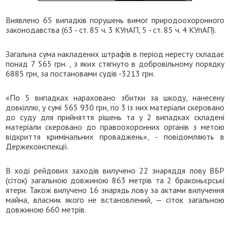
Виявлено 65 випадків порушень вимог природоохоронного
законодавства (63 - ст. 85 ч. 3 КУпАП, 5 - ст. 85 ч. 4 КУпАП).
Загальна сума накладених штрафів в період нересту складає
понад 7 565 грн. , з яких стягнуто в добровільному порядку
6885 грн, за постановами судів -3213 грн.
«По 5 випадках нараховано збитки за шкоду, нанесену
довкіллю, у сумі 565 930 грн, по 3 із них матеріали скеровано
до суду для прийняття рішень та у 2 випадках складені
матеріали скеровано до правоохоронних органів з метою
відкриття кримінальних проваджень», - повідомляють в
Держекоінспекції.
В ході рейдових заходів вилучено 22 знаряддя лову ВБР
(сіток) загальною довжиною 863 метрів та 2 браконьєрські
ятери. Також вилучено 16 знарядь лову за актами вилучення
майна, власник якого не встановлений, — сіток загальною
довжиною 660 метрів.