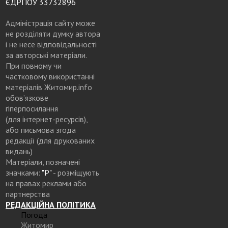
ЄДРПОУ 33732896
Адміністрація сайту може
не розділяти думку автора
і не несе відповідальності
за авторські матеріали.
При повному чи
частковому використанні
матеріалів Житомир.info
обов’язкове
гіперпосилання
(для інтернет-ресурсів),
або письмова згода
редакції (для друкованих
видань)
Матеріали, позначені
значками:
"Р"
- розміщують
на правах реклами або
партнерства
РЕДАКЦІЙНА ПОЛІТИКА
Погода
Житомир