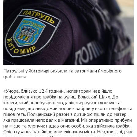
Патрульні у Житомирі виявили та затримали ймовірного
грабіжника.
«Учора, близько 12-ї години, інспекторам надійшло
повідомлення про грабіж на вулиці Вільський Шлях. До
колеги, який перебував неподалік звернувся хлопчик та
повідомив, що невідомий чоловік забрав у нього телефон та
пішов геть. Поліцейський разом з дитиною пішли до матері,
яка працювала неподалік в магазині. Ми оперативно прибули
на місце та хлопчик надав опис особи, яка здійснила грабіж.
Орієнтування надійшло всім екіпажам міста. Невдовзі, під час