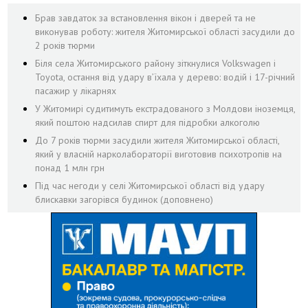
Брав завдаток за встановлення вікон і дверей та не
виконував роботу: жителя Житомирської області засудили до
2 років тюрми
Біля села Житомирського району зіткнулися Volkswagen і
Toyota, остання від удару вʼїхала у дерево: водій і 17-річний
пасажир у лікарнях
У Житомирі судитимуть екстрадованого з Молдови іноземця,
який поштою надсилав спирт для підробки алкоголю
До 7 років тюрми засудили жителя Житомирської області,
який у власній нарколабораторії виготовив психотропів на
понад 1 млн грн
Під час негоди у селі Житомирської області від удару
блискавки загорівся будинок (доповнено)