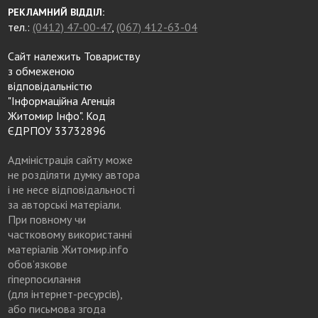
РЕКЛАМНИЙ ВІДДІЛ:
тел.:
(0412) 47-00-47
,
(067) 412-63-04
Сайт належить Товариству
з обмеженою
відповідальністю
"Інформаційна Агенція
Житомир Інфо". Код
ЄДРПОУ 33732896
Адміністрація сайту може
не розділяти думку автора
і не несе відповідальності
за авторські матеріали.
При повному чи
частковому використанні
матеріалів Житомир.info
обов’язкове
гіперпосилання
(для інтернет-ресурсів),
або письмова згода