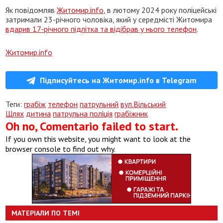
Як повідомляв
Житомир.info
, в лютому 2024 року поліцейські
затримали 23-річного чоловіка, який у середмісті Житомира
вдарив 17-річного підлітка та відібрав у нього телефон
.
Житомир.info
Підписуйтесь на Житомир.info в Telegram
Теги:
грабіж
телефон
патрульний
вул.Вільський
Шлях
дитина
патрульна поліція
грабіжник
Oh no, Comentario failed to start.
If you own this website, you might want to look at the
browser console to find out why.
МАТЕРІАЛИ ПО ТЕМІ