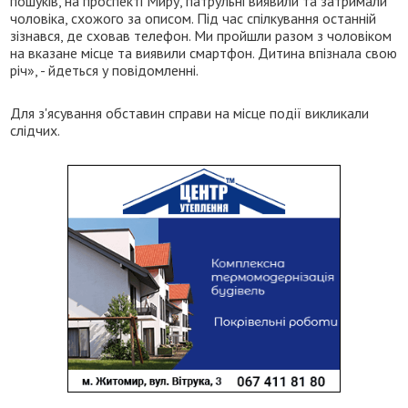
пошуків, на проспекті Миру, патрульні виявили та затримали
чоловіка, схожого за описом. Під час спілкування останній
зізнався, де сховав телефон. Ми пройшли разом з чоловіком
на вказане місце та виявили смартфон. Дитина впізнала свою
річ», - йдеться у повідомленні.
Для з'ясування обставин справи на місце події викликали
слідчих.