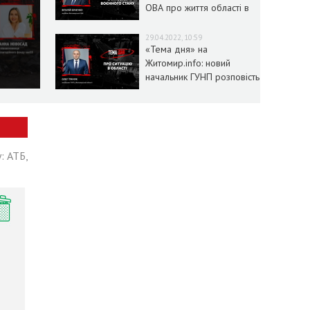
ОВА про життя області в
умовах воєнного стану
29.04.2022, 10:59
«Тема дня» на
Житомир.info: новий
начальник ГУНП розповість
про ситуацію в області
: АТБ,