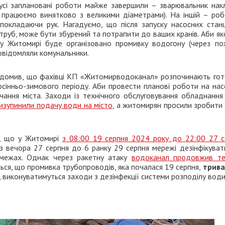
й усі заплановані роботи майже завершили – зварювальник нак
 працюємо винятково з великими діаметрами). На іншій – роб
покладаючи рук. Нагадуємо, що після запуску насосних станц
труб, може бути збурений та потрапити до ваших кранів. Аби я
 у Житомирі буде організовано промивку водогону (через по
повідомляли комунальники.
домив, що фахівці КП «Житомирводоканал» розпочинають гот
осінньо-зимового періоду. Аби провести планові роботи на нас
ання міста. Заходи із технічного обслуговування обладнання
ризупинили подачу води на місто
, а житомирян просили зробити
в, що у Житомирі
з 08:00 19 серпня 2024 року до 22:00 27 с
з вечора 27 серпня до 6 ранку 29 серпня мережі дезінфікуват
 межах. Однак через ракетну атаку
водоканал продовжив те
ься, що промивка трубопроводів, яка почалася 19 серпня,
трив
ня, виконуватимуться заходи з дезінфекції системи розподілу води