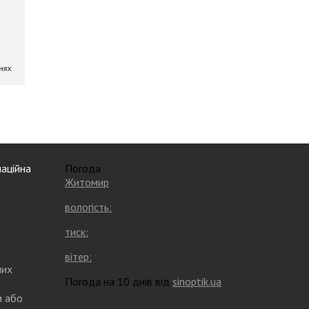
аційна
Погода
Житомир
вологість:
тиск:
вітер:
них
Погода на 10 днів від
sinoptik.ua
и або