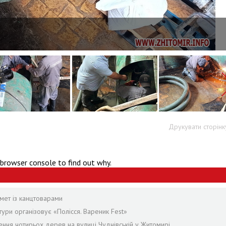
Друкувати сторінк
 browser console to find out why.
мет із канцтоварами
ури організовує «Полісся. Вареник Fest»
ення чотирьох дерев на вулиці Чуднівській у Житомирі