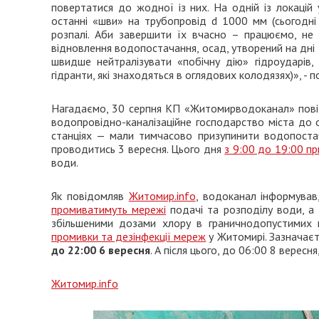
повертатися до жодної із них. На одній із локаці
останні «шви» на трубопровід d 1000 мм (сьогодні
розпалі. Аби завершити їх вчасно – працюємо, не 
відновлення водопостачання, осад, утворений на дні 
швидше нейтралізувати «побічну дію» гідроударів,
гідранти, які знаходяться в оглядових колодязях)», - 
Нагадаємо, 30 серпня КП «Житомирводоканал» пові
водопровідно-каналізаційне господарство міста до 
станціях — мали тимчасово призупинити водопостач
проводитись 3 вересня. Цього дня
з 9:00 до 19:00 п
води.
Як повідомляв
Житомир.info
, водоканал інформува
промиватимуть мережі
подачі та розподілу води, а 
збільшеними дозами хлору в граничнодопустимих
промивки та дезінфекції мереж
у Житомирі. Зазначаєт
до 22:00 6 вересня
. А після цього, до 06:00 8 верес
Житомир.info