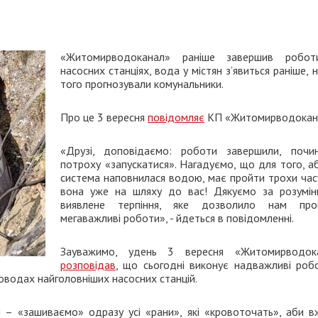
«Житомирводоканал» раніше завершив робо
насосних станціях, вода у містян з’явиться раніше, 
того прогнозували комунальники.
Про це 3 вересня
повідомляє
КП «Житомирводокан
«Друзі, доповідаємо: роботи завершили, почи
потроху «запускатися». Нагадуємо, що для того, а
система наповнилася водою, має пройти трохи часу
вона уже на шляху до вас! Дякуємо за розумін
виявлене терпіння, яке дозволило нам про
мегаважливі роботи», - йдеться в повідомленні.
Зауважимо, удень 3 вересня «Житомирводок
розповідав
, що сьогодні виконує надважливі роб
водах найголовніших насосних станцій.
н – «зашиваємо» одразу усі «рани», які «кровоточать», аби в