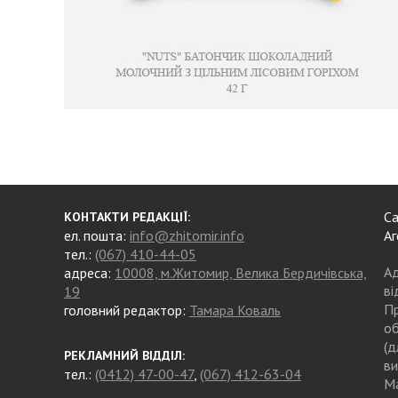
Са
КОНТАКТИ РЕДАКЦІЇ:
ел. пошта:
info@zhitomir.info
Аг
тел.:
(067) 410-44-05
Ад
адреса:
10008, м.Житомир, Велика Бердичівська,
ві
19
Пр
головний редактор:
Тамара Коваль
об
(д
РЕКЛАМНИЙ ВІДДІЛ:
ви
тел.:
(0412) 47-00-47
,
(067) 412-63-04
Ма