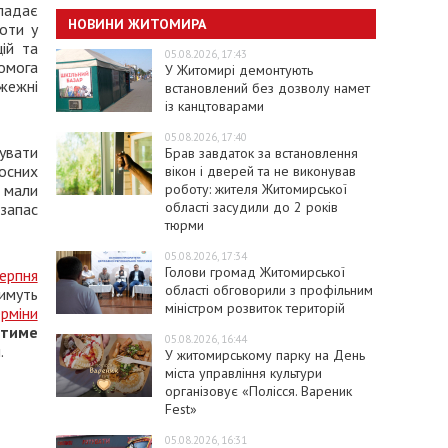
ладає
НОВИНИ ЖИТОМИРА
оти у
ій та
05.08.2026, 17:43
комога
У Житомирі демонтують
жежні
встановлений без дозволу намет
із канцтоварами
05.08.2026, 17:40
увати
Брав завдаток за встановлення
осних
вікон і дверей та не виконував
роботу: жителя Житомирської
 мали
області засудили до 2 років
 запас
тюрми
05.08.2026, 17:34
Голови громад Житомирської
ерпня
області обговорили з профільним
имуть
міністром розвиток територій
рміни
атиме
05.08.2026, 16:44
.
У житомирському парку на День
міста управління культури
організовує «Полісся. Вареник
Fest»
05.08.2026, 16:31