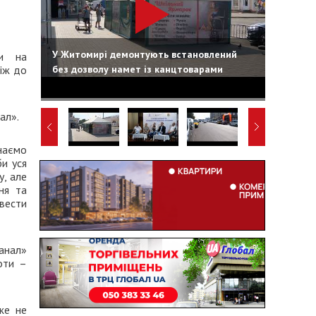
У Житомирі демонтують встановлений
ти на
без дозволу намет із канцтоварами
ніж до
ал».
наємо
би уся
, але
ня та
вести
анал»
оти –
же не