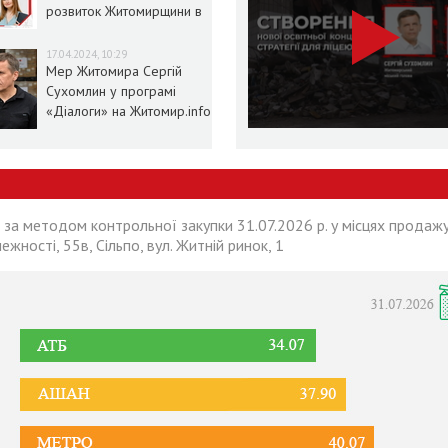
розвиток Житомирщини в
умовах воєнного стану
17.04.2024, 10:29
Мер Житомира Сергій
Сухомлин у програмі
«Діалоги» на Житомир.info
 за методом контрольної закупки 31.07.2026 р. у місцях продажу
лежності, 55в, Сільпо, вул. Житній ринок, 1