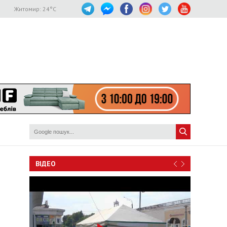
Житомир:
24
°C
ВІДЕО