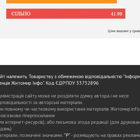
йт належить Товариству з обмеженою відповідальністю "Інформ
енція Житомир Інфо". Код ЄДРПОУ 33732896
міністрація сайту може не розділяти думку автора і не несе
дповідальності за авторські матеріали.
и повному чи частковому використанні матеріалів Житомир.info
ов’язкове гіперпосилання
ля інтернет-ресурсів), або письмова згода редакції (для друкова
дань)
теріали, позначені значками:
"Р"
- розміщують на правах реклам