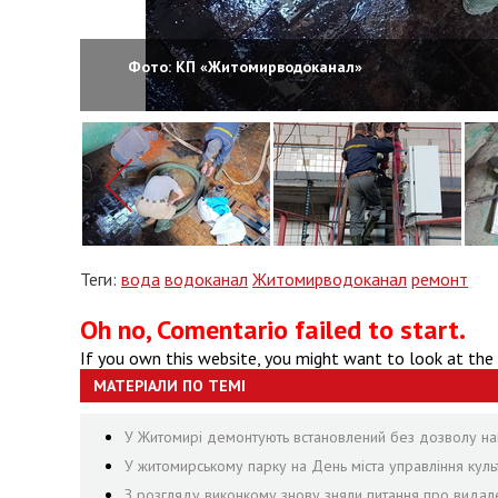
Фото: КП «Житомирводоканал»
Теги:
вода
водоканал
Житомирводоканал
ремонт
Oh no, Comentario failed to start.
If you own this website, you might want to look at the
МАТЕРІАЛИ ПО ТЕМІ
У Житомирі демонтують встановлений без дозволу на
У житомирському парку на День міста управління культ
З розгляду виконкому знову зняли питання про видал