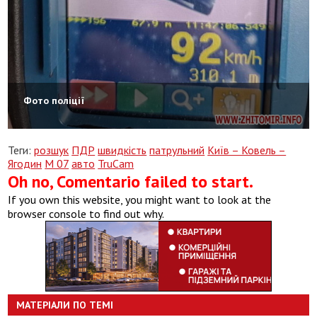
Фото поліції
Теги:
розшук
ПДР
швидкість
патрульний
Київ – Ковель –
Ягодин
М 07
авто
TruCam
Oh no, Comentario failed to start.
If you own this website, you might want to look at the
browser console to find out why.
МАТЕРІАЛИ ПО ТЕМІ