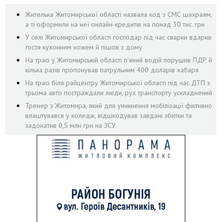
Жителька Житомирської області назвала код з СМС шахраям,
а ті оформили на неї онлайн-кредитів на понад 30 тис. грн
У селі Житомирської області господар під час сварки вдарив
гостя кухонним ножем й пішов з дому
На трасі у Житомирській області п’яний водій порушив ПДР й
кілька разів пропонував патрульним 400 доларів хабаря
На трасі біля райцентру Житомирської області під час ДТП з
трьома авто постраждали люди, рух транспорту ускладнений
Тренер з Житомира, який для уникнення мобілізації фіктивно
влаштувався у коледж, відшкодував завдані збитки та
задонатив 0,5 млн грн на ЗСУ