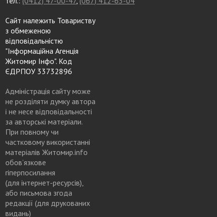
тел.:
(0412) 47-00-47
,
(067) 412-63-04
Сайт належить Товариству
з обмеженою
відповідальністю
"Інформаційна Агенція
Житомир Інфо". Код
ЄДРПОУ 33732896
Адміністрація сайту може
не розділяти думку автора
і не несе відповідальності
за авторські матеріали.
При повному чи
частковому використанні
матеріалів Житомир.info
обов’язкове
гіперпосилання
(для інтернет-ресурсів),
або письмова згода
редакції (для друкованих
видань)