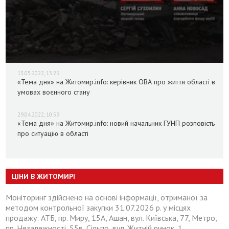
13.05.2022, 13:25
«Тема дня» на Житомир.info: керівник ОВА про життя області в
умовах воєнного стану
29.04.2022, 10:59
«Тема дня» на Житомир.info: новий начальник ГУНП розповість
про ситуацію в області
ЦІНИ В ЖИТОМИРІ
Моніторинг здійснено на основі інформації, отриманої за
методом контрольної закупки 31.07.2026 р. у місцях
продажу: АТБ, пр. Миру, 15А, Ашан, вул. Київська, 77, Метро,
пр. Незалежності, 55в, Сільпо, вул. Житній ринок, 1