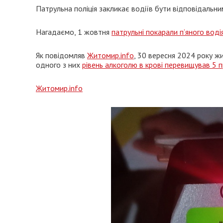
Патрульна поліція закликає водіїв бути відповідальни
Нагадаємо, 1 жовтня
патрульні покарали п’яного воді
Як повідомляв
Житомир.info
, 30 вересня 2024 року жи
одного з них
рівень алкоголю в крові перевищував 5 
Житомир.info