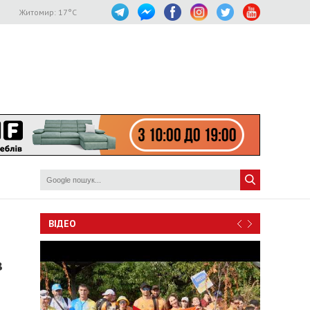
Житомир:
17
°C
ВІДЕО
в