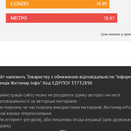
йт належить Товариству з обмеженою відповідальністю "Інформ
енція Житомир Інфо". Код ЄДРПОУ 33732896
міністрація сайту може не розділяти думку автора і не несе
дповідальності за авторські матеріали.
и повному чи частковому використанні матеріалів Житомир.info
ов’язкове гіперпосилання
ля інтернет-ресурсів), або письмова згода редакції (для друкова
дань)