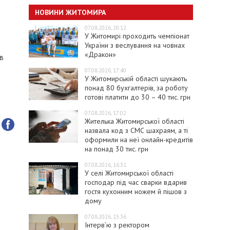
НОВИНИ ЖИТОМИРА
07.08.2026, 20:12
У Житомирі проходить чемпіонат
України з веслування на човнах
«Дракон»
в
07.08.2026, 17:40
У Житомирській області шукають
понад 80 бухгалтерів, за роботу
готові платити до 30 – 40 тис. грн
07.08.2026, 17:02
Жителька Житомирської області
назвала код з СМС шахраям, а ті
оформили на неї онлайн-кредитів
на понад 30 тис. грн
07.08.2026, 16:31
У селі Житомирської області
господар під час сварки вдарив
гостя кухонним ножем й пішов з
дому
07.08.2026, 15:36
Інтерв’ю з ректором