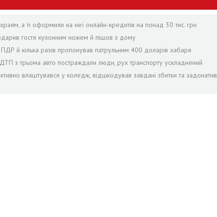
раям, а ті оформили на неї онлайн-кредитів на понад 30 тис. грн
 вдарив гостя кухонним ножем й пішов з дому
в ПДР й кілька разів пропонував патрульним 400 доларів хабаря
с ДТП з трьома авто постраждали люди, рух транспорту ускладнений
іктивно влаштувався у коледж, відшкодував завдані збитки та задонатив