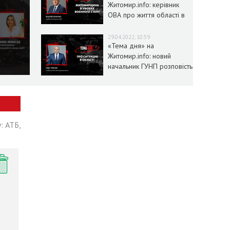
Житомир.info: керівник
ОВА про життя області в
умовах воєнного стану
29.04.2022, 10:59
«Тема дня» на
Житомир.info: новий
начальник ГУНП розповість
про ситуацію в області
: АТБ,