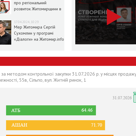
про регіональний
розвиток Житомирщини в
умовах воєнного стану
17.04.2024, 10:29
Мер Житомира Сергій
Сухомлин у програмі
«Діалоги» на Житомир.info
 за методом контрольної закупки 31.07.2026 р. у місцях продажу
лежності, 55в, Сільпо, вул. Житній ринок, 1