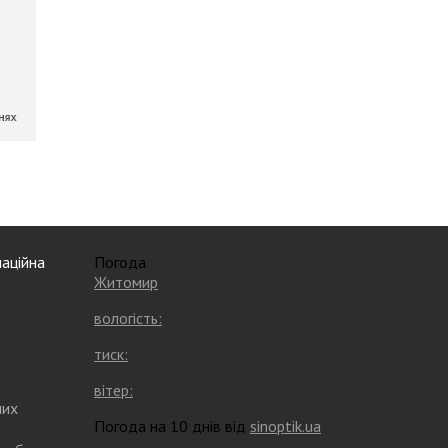
аційна
Погода
Житомир
вологість:
тиск:
вітер:
них
Погода на 10 днів від
sinoptik.ua