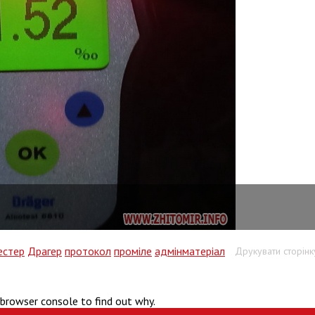
естер
Драгер
протокол
проміле
адмінматеріал
Друкувати сторінк
 browser console to find out why.