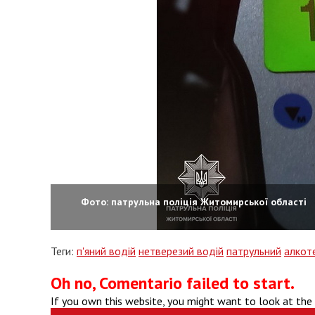
Фото: патрульна поліція Житомирської області
Теги:
п'яний водій
нетверезий водій
патрульний
алкот
Oh no, Comentario failed to start.
If you own this website, you might want to look at the