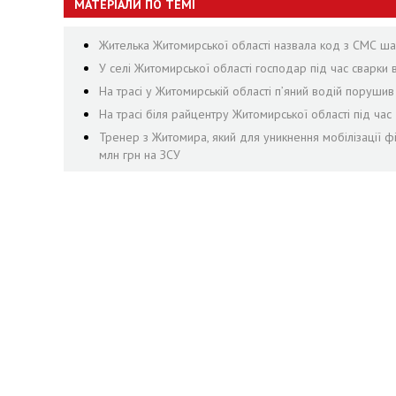
МАТЕРІАЛИ ПО ТЕМІ
Жителька Житомирської області назвала код з СМС шах
У селі Житомирської області господар під час сварки
На трасі у Житомирській області п’яний водій поруши
На трасі біля райцентру Житомирської області під ча
Тренер з Житомира, який для уникнення мобілізації ф
млн грн на ЗСУ