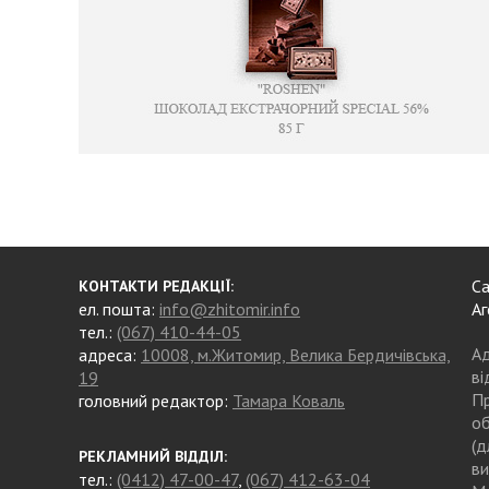
Са
КОНТАКТИ РЕДАКЦІЇ:
ел. пошта:
info@zhitomir.info
Аг
тел.:
(067) 410-44-05
Ад
адреса:
10008, м.Житомир, Велика Бердичівська,
ві
19
Пр
головний редактор:
Тамара Коваль
об
(д
РЕКЛАМНИЙ ВІДДІЛ:
ви
тел.:
(0412) 47-00-47
,
(067) 412-63-04