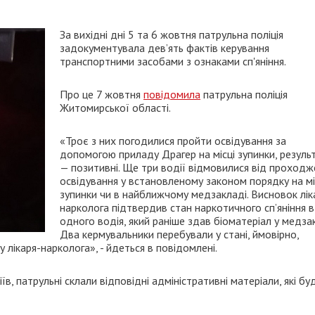
За вихідні дні 5 та 6 жовтня патрульна поліція
задокументувала дев’ять фактів керування
транспортними засобами з ознаками сп'яніння.
Про це 7 жовтня
повідомила
патрульна поліція
Житомирської області.
«Троє з них погодилися пройти освідування за
допомогою приладу Драгер на місці зупинки, резуль
— позитивні. Ще три водії відмовилися від проходж
освідування у встановленому законом порядку на мі
зупинки чи в найближчому медзакладі. Висновок лік
нарколога підтвердив стан наркотичного сп’яніння в
одного водія, який раніше здав біоматеріал у медзак
Два кермувальники перебували у стані, ймовірно,
 лікаря-нарколога», - йдеться в повідомлені.
іїв, патрульні склали відповідні адміністративні матеріали, які бу