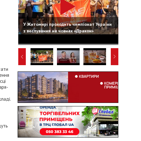
У Житомирі проходить чемпіонат України
з веслування на човнах «Дракон»
тати
ення
сці
аря-
ладі.
дуть