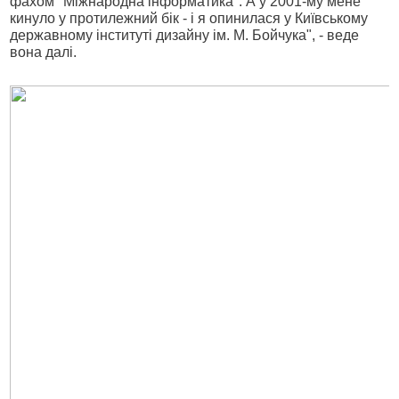
фахом "Міжнародна інформатика". А у 2001-му мене
кинуло у протилежний бік - і я опинилася у Київському
державному інституті дизайну ім. М. Бойчука", - веде
вона далі.