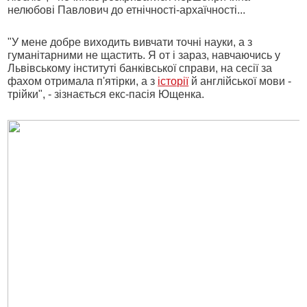
нелюбові Павлович до етнічності-архаїчності...
"У мене добре виходить вивчати точні науки, а з
гуманітарними не щастить. Я от і зараз, навчаючись у
Львівському інституті банківської справи, на сесії за
фахом отримала п'ятірки, а з
історії
й англійської мови -
трійки", - зізнається екс-пасія Ющенка.