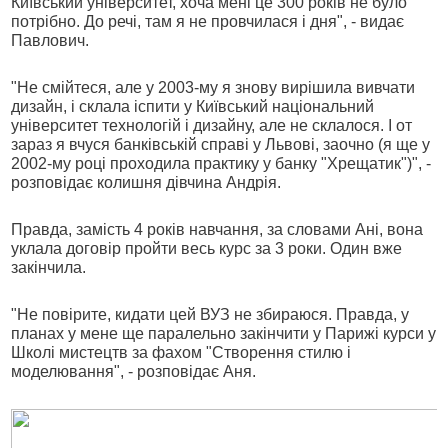
Київський університет, хоча мені це 300 років не було
потрібно. До речі, там я не провчилася і дня", - видає
Павлович.
"Не смійтеся, але у 2003-му я знову вирішила вивчати
дизайн, і склала іспити у Київський національний
університет технологій і дизайну, але не склалося. І от
зараз я вчуся банківській справі у Львові, заочно (я ще у
2002-му році проходила практику у банку "Хрещатик")", -
розповідає колишня дівчина Андрія.
Правда, замість 4 років навчання, за словами Ані, вона
уклала договір пройти весь курс за 3 роки. Один вже
закінчила.
"Не повірите, кидати цей ВУЗ не збираюся. Правда, у
планах у мене ще паралельно закінчити у Парижі курси у
Школі мистецтв за фахом "Створення стилю і
моделювання", - розповідає Аня.