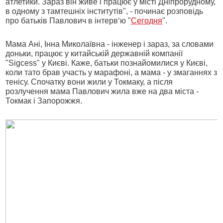
атлетики. Зараз він живе і працює у місті Дніпрорудному,
в одному з тамтешніх інститутів", - починає розповідь
про батьків Павлович в інтерв‘ю "
Сегодня
".
Мама Ані, Інна Миколаївна - інженер і зараз, за словами
доньки, працює у китайській державній компанії
"Sigcess" у Києві. Каже, батьки познайомилися у Києві,
коли тато брав участь у марафоні, а мама - у змаганнях з
тенісу. Спочатку вони жили у Токмаку, а після
розлучення мама Павлович жила вже на два міста -
Токмак і Запорожжя.