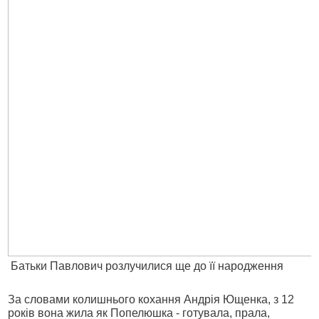
Батьки Павлович розлучилися ще до її народження
За словами колишнього кохання Андрія Ющенка, з 12
років вона жила як Попелюшка - готувала, прала,