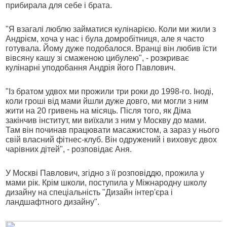
прибирала для себе і брата.
"Я взагалі люблю займатися кулінарією. Коли ми жили з
Андрієм, хоча у нас і була домробітниця, але я часто
готувала. Йому дуже подобалося. Вранці він любив їсти
вівсяну кашу зі смаженою цибулею", - розкриває
кулінарні уподобання Андрія його Павлович.
"Із братом удвох ми прожили три роки до 1998-го. Іноді,
коли гроші від мами йшли дуже довго, ми могли з ним
жити на 20 гривень на місяць. Після того, як Діма
закінчив інститут, ми виїхали з ним у Москву до мами.
Там він починав працювати масажистом, а зараз у нього
свій власний фітнес-клуб. Він одружений і виховує двох
чарівних дітей", - розповідає Аня.
У Москві Павлович, згідно з її розповіддю, прожила у
мами рік. Крім школи, поступила у Міжнародну школу
дизайну на спеціальність "Дизайн інтер'єра і
ландшафтного дизайну".