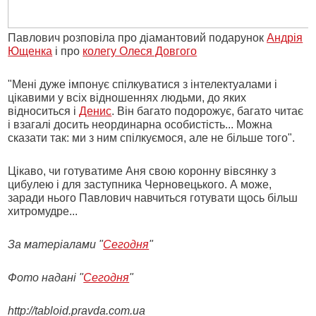
Павлович розповіла про діамантовий подарунок
Андрія
Ющенка
і про
колегу Олеся Довгого
"Мені дуже імпонує спілкуватися з інтелектуалами і
цікавими у всіх відношеннях людьми, до яких
відноситься і
Денис
. Він багато подорожує, багато читає
і взагалі досить неординарна особистість... Можна
сказати так: ми з ним спілкуємося, але не більше того".
Цікаво, чи готуватиме Аня свою коронну вівсянку з
цибулею і для заступника Черновецького. А може,
заради нього Павлович навчиться готувати щось більш
хитромудре...
За матеріалами "
Сегодня
"
Фото надані "
Сегодня
"
http://tabloid.pravda.com.ua