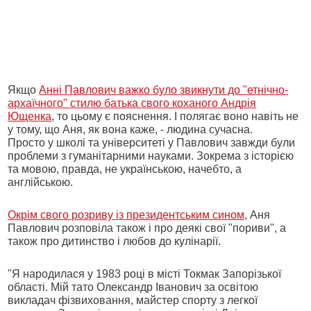
Якщо
Анні Павлович важко було звикнути до "етнічно-
архаїчного" стилю батька свого коханого Андрія
Ющенка
, то цьому є пояснення. І полягає воно навіть не
у тому, що Аня, як вона каже, - людина сучасна.
Просто у школі та університеті у Павлович завжди були
проблеми з гуманітарними науками. Зокрема з історією
та мовою, правда, не українською, начебто, а
англійською.
Окрім свого розриву із президентським сином,
Аня
Павлович розповіла також і про деякі свої "пориви", а
також про дитинство і любов до кулінарії.
"Я народилася у 1983 році в місті Токмак Запорізької
області. Мій тато Олександр Іванович за освітою
викладач фізвиховання, майстер спорту з легкої