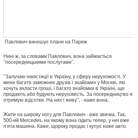
Павлович виношує плани на Париж
Нині ж, за словами Павлович, вона займається
"посередницькими послугами".
"Залучаю інвестиції в Україну, у сферу нерухомості. У
мене багато заможних друзів і знайомих у Москві, які
хочуть вкласти гроші, і багато знайомих в Україні, що
продають або будують нерухомість. За посередництво я
отримую відсотки. На них і живу", - каже вона.
Жити на широку ногу для Павлович - вже звичка. Так,
500-ий Mercedes, на якому вона їздить тепер, у неї вже
п'ята машина. Каже, щороку продає і купує нове авто.