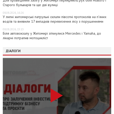
Для проведення забігу у Житомирі перекриють рух біля Нового і
Старого бульварів та ще дві вулиці
08.08.2026, 16:26
У липні житомирські патрульні склали півсотні протоколів на пʼяних
водіїв та виявили 17 випадків перевезення лісу з порушеннями
08.08.2026, 15:13
Біля автовокзалу у Житомирі зіткнулися Mercedes і Yamaha, до
лікарні потрапив мотоцикліст
ДІАЛОГИ