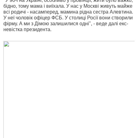
"У 90-і на Україні, особливо у провінції, жити було важко,
бідно, тому мама і виїхала. У нас у Москві живуть майже
всі родичі - насамперед, мамина рідна сестра Алевтина.
У неї чоловік офіцер ФСБ. У столиці Росії вони створили
фірму. А ми з Дімою залишилися одні", - веде далі екс-
невістка президента.