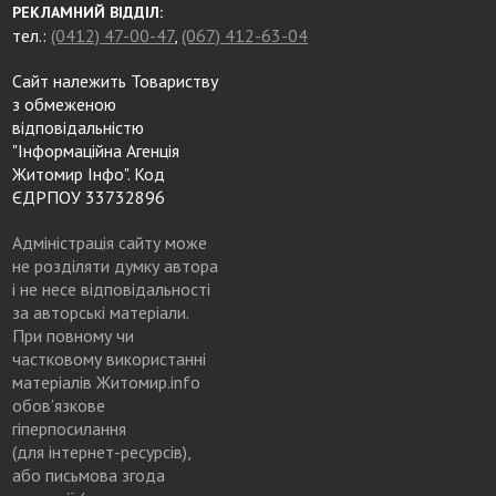
РЕКЛАМНИЙ ВІДДІЛ:
тел.:
(0412) 47-00-47
,
(067) 412-63-04
Сайт належить Товариству
з обмеженою
відповідальністю
"Інформаційна Агенція
Житомир Інфо". Код
ЄДРПОУ 33732896
Адміністрація сайту може
не розділяти думку автора
і не несе відповідальності
за авторські матеріали.
При повному чи
частковому використанні
матеріалів Житомир.info
обов’язкове
гіперпосилання
(для інтернет-ресурсів),
або письмова згода