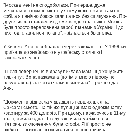
"Москва мені не сподобалася. По-перше, дуже
метушливе і шумне місто, у якому кожен живе сам по
собі, а я панічно боюся залишатися без спілкування. По-
друге, через ставлення до мене однокласників. Москва
була просто переповнена заробітчанами з України, і до
них тоді ставилися погано", - зізнається брюнетка.
У Київ же Аня перебралася через закоханість. У 1999-му
приїхала до знайомого в українську столицю і
закохалася у неї.
"Після повернення відразу виклала мамі, що хочу жити
тільки тут. Вона нажахана (потім зі мною півроку не
розмовляла), але я все-таки її вмовила", - розповідає
Аня.
"Документи віднесла у двадцять перших шкіл на
Саксаганського. На тій же вулиці знімаю однокімнатну
квартиру за 400 доларів. При цьому, навчаючись в 11-му
класі, я жила одна. Школу закінчила майже на всі
п'ятірки, виключенням була історія. Я її просто не
люблю", - починає розкриватися першопричина