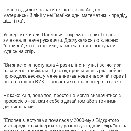
Певною, далося взнаки те, що, зі слів Ані, по
материнській лінії у неї "майже одні математики - прадід,
дід, тітка".
Університети для Павлович - окрема історія. Їх вона
змінювала, наче рукавички. Дослухалася до власних
"поривів", які її заносили, та могла навіть поступати
кудись на спір.
"Ви знаєте, я поступала 4 рази в інститути, і всі чотири
рази мене приймали. Щоразу, провчившись рік, щойно
приходила весна, у мене виникав новий творчий порив і
несло в інший ВУЗ", - зізнається вона в інтерв‘ю газеті.
Як каже Аня, вона тоді просто не могла визначитися з
професією - зв'язати себе з дизайном або з точними
дисциплінами.
"Епопея зі вступами почалася у 2000-му з Відкритого
міжнародного університету розвитку людини "Україна" за