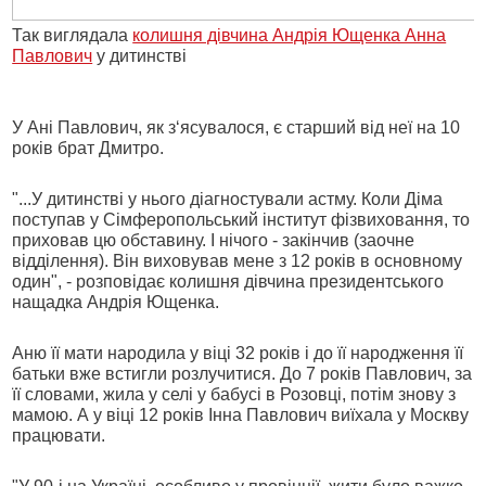
Так виглядала
колишня дівчина Андрія Ющенка Анна
Павлович
у дитинстві
У Ані Павлович, як з‘ясувалося, є старший від неї на 10
років брат Дмитро.
"...У дитинстві у нього діагностували астму. Коли Діма
поступав у Сімферопольський інститут фізвиховання, то
приховав цю обставину. І нічого - закінчив (заочне
відділення). Він виховував мене з 12 років в основному
один", - розповідає колишня дівчина президентського
нащадка Андрія Ющенка.
Аню її мати народила у віці 32 років і до її народження її
батьки вже встигли розлучитися. До 7 років Павлович, за
її словами, жила у селі у бабусі в Розовці, потім знову з
мамою. А у віці 12 років Інна Павлович виїхала у Москву
працювати.