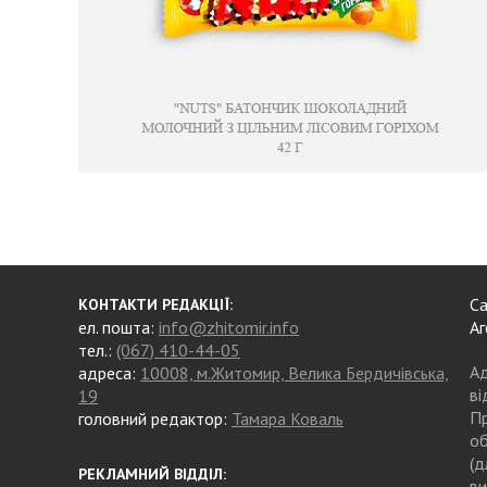
Са
КОНТАКТИ РЕДАКЦІЇ:
ел. пошта:
info@zhitomir.info
Аг
тел.:
(067) 410-44-05
Ад
адреса:
10008, м.Житомир, Велика Бердичівська,
ві
19
Пр
головний редактор:
Тамара Коваль
об
(д
РЕКЛАМНИЙ ВІДДІЛ:
ви