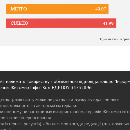
йт належить Товариству з обмеженою відповідальністю "Інформ
енція Житомир Інфо". Код ЄДРПОУ 33732896
міністрація сайту може не розділяти думку автора і не несе
дповідальності за авторські матеріали.
и повному чи частковому використанні матеріалів Житомир.info
ов’язкове гіперпосилання
ля інтернет-ресурсів), або письмова згода редакції (для друкова
дань)