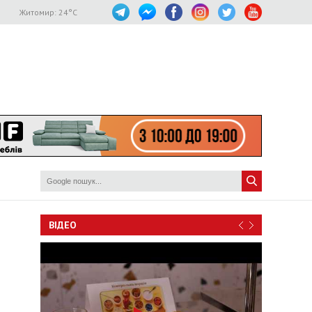
Житомир:
24
°C
ВІДЕО