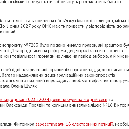
ції, оскільки їх результати зобов’яжуть розглядати набагато
д сьогодні – встановлення обов’язку сільської, селищної, міської
До 1 січня 2027 року ОМС мають привести у відповідність до за
и новий.
аконопроєкту №7283 було подано чимало правок, які зрештою бу
менті. Для продовження реформи децентралізації він – один з
в життєдіяльності громади не лише на період виборів, а й між н
, необхідні для реалізації принципів народовладдя, «провисають
го, багато надважливих децентралізаційних законопроєктів
сьогодні один з них, який впроваджує необхідні ефективні інструм
мувала Олена Шуляк.
в впродовж 2023 і 2024 років не були на жодній сесії
та
иянин Олександр Порядін та колишня вчителька ліцею №16 Вікторі
о влади Житомира
зареєстрували 16 електронних петицій
, необх