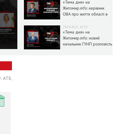
«Тема дня» на
Житомир.info: керівник
ОВА про життя області в
умовах воєнного стану
29.04.2022, 10:59
«Тема дня» на
Житомир.info: новий
начальник ГУНП розповість
про ситуацію в області
: АТБ,