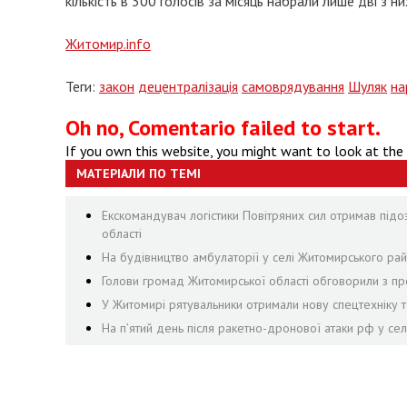
кількість в 300 голосів за місяць набрали лише дві з н
Житомир.info
Теги:
закон
децентралізація
самоврядування
Шуляк
на
Oh no, Comentario failed to start.
If you own this website, you might want to look at the
МАТЕРІАЛИ ПО ТЕМІ
Екскомандувач логістики Повітряних сил отримав підо
області
На будівництво амбулаторії у селі Житомирського рай
Голови громад Житомирської області обговорили з пр
У Житомирі рятувальники отримали нову спецтехніку т
На пʼятий день після ракетно-дронової атаки рф у се