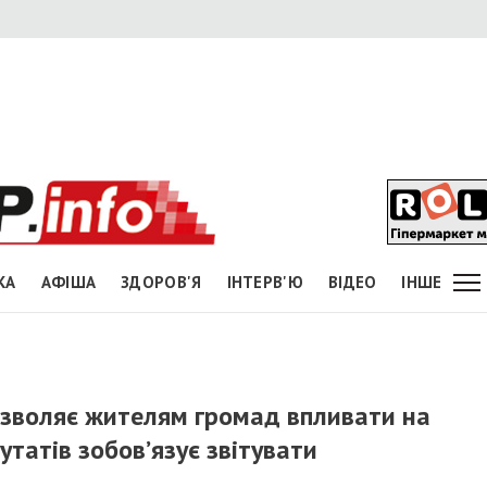
КА
АФІША
ЗДОРОВ'Я
ІНТЕРВ'Ю
ВІДЕО
ІНШЕ
озволяє жителям громад впливати на
утатів зобов’язує звітувати