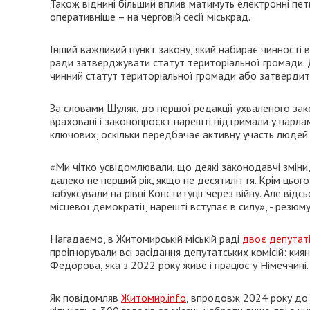
Також віднині більший вплив матимуть електронні пети
оперативніше – на черговій сесії міськрад.
Інший важливий пункт закону, який набирає чинності ві
ради затверджувати статут територіальної громади. 
чинний статут територіальної громади або затвердит
За словами Шуляк, до першої редакції ухваленого з
враховані і законопроєкт нарешті підтримали у парла
ключових, оскільки передбачає активну участь людей 
«Ми чітко усвідомлювали, що деякі законодавчі зміни
далеко не перший рік, якщо не десятиліття. Крім цьо
забуксували на рівні Конституції через війну. Але від
місцевої демократії, нарешті вступає в силу», - резю
Нагадаємо, в Житомирській міській раді
двоє депутаті
проігнорували всі засідання депутатських комісій: к
Федорова, яка з 2022 року живе і працює у Німеччині.
Як повідомляв
Житомир.info
, впродовж 2024 року д