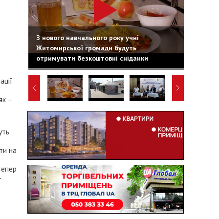
З нового навчального року учні
Житомирської громади будуть
отримувати безкоштовні сніданки
ації
як –
уть
ти на
тепер
-