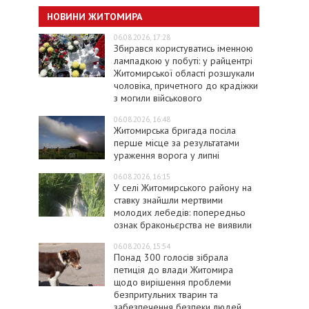
НОВИНИ ЖИТОМИРА
06.08.2026, 17:28
Збирався користуватись іменною
лампадкою у побуті: у райцентрі
Житомирської області розшукали
чоловіка, причетного до крадіжки
з могили військового
06.08.2026, 16:48
Житомирська бригада посіла
перше місце за результатами
ураження ворога у липні
06.08.2026, 16:15
У селі Житомирського району на
ставку знайшли мертвими
молодих лебедів: попередньо
ознак браконьєрства не виявили
06.08.2026, 15:54
Понад 300 голосів зібрала
петиція до влади Житомира
щодо вирішення проблеми
безпритульних тварин та
забезпечення безпеки людей