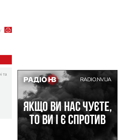
у
і та