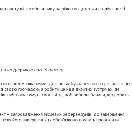
ад наступні засоби впливу на рішення щодо життєдіяльності
 розподілу місцевого бюджету.
вати перед мешканцями: досі це відбувалося раз на рік, але тепер
ед своєю громадою, а робити це на відкритих зустрічах, де
ію, публікуватимуть свої звіти, щоб виборці бачили, що робить
кт – запровадження місцевих референдумів: до завершення
е після його завершення їх обов’язково почнуть проводити.