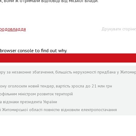
их, вони ж отримали відповіді від міської влади.
родовладдя
Друкувати сторінк
 browser console to find out why.
зру за незаконне збагачення, більшість нерухомості придбана у Житомир
ону оголосили новий тендер, вартість зросла до 21 млн грн
офільним міністром розвиток територій
а відзнаки президента України
лі Житомирської області повністю відновили електропостачання