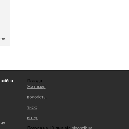
аційна
Погода
Житомир
вологість:
тиск:
вітер:
них
Погода на 10 днів від
sinoptik.ua