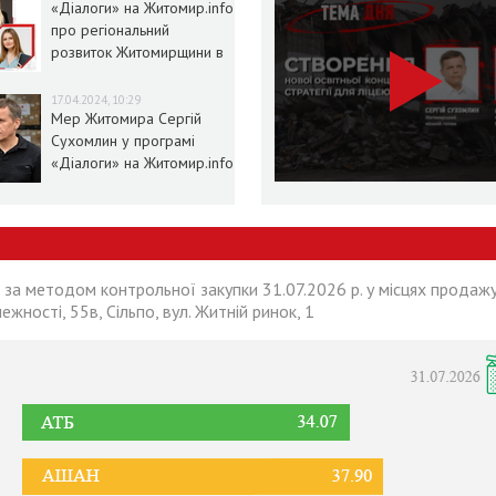
«Діалоги» на Житомир.info
про регіональний
розвиток Житомирщини в
умовах воєнного стану
17.04.2024, 10:29
Мер Житомира Сергій
Сухомлин у програмі
«Діалоги» на Житомир.info
 за методом контрольної закупки 31.07.2026 р. у місцях продажу
лежності, 55в, Сільпо, вул. Житній ринок, 1