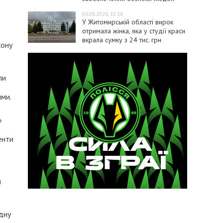
06.08.2026, 15:18
У Житомирській області вирок
отримала жінка, яка у студії краси
вкрала сумку з 24 тис. грн
кону
ли
ими.
»
енти
я
ідну