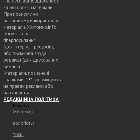
і не несе відповідальності
за авторські матеріали.
При повному чи
частковому використанні
матеріалів Житомир.info
обов’язкове
гіперпосилання
(для інтернет-ресурсів),
або письмова згода
редакції (для друкованих
видань)
Матеріали, позначені
значками:
"Р"
- розміщують
на правах реклами або
партнерства
РЕДАКЦІЙНА ПОЛІТИКА
Погода
Житомир
вологість:
тиск: