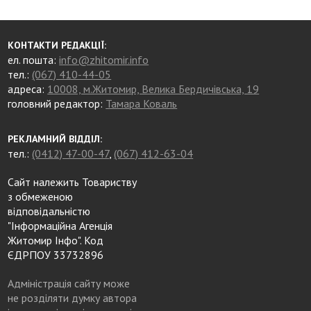
КОНТАКТИ РЕДАКЦІЇ:
ел. пошта:
info@zhitomir.info
тел.:
(067) 410-44-05
адреса:
10008, м.Житомир, Велика Бердичівська, 19
головний редактор:
Тамара Коваль
РЕКЛАМНИЙ ВІДДІЛ:
тел.:
(0412) 47-00-47
,
(067) 412-63-04
Сайт належить Товариству
з обмеженою
відповідальністю
"Інформаційна Агенція
Житомир Інфо". Код
ЄДРПОУ 33732896
Адміністрація сайту може
не розділяти думку автора