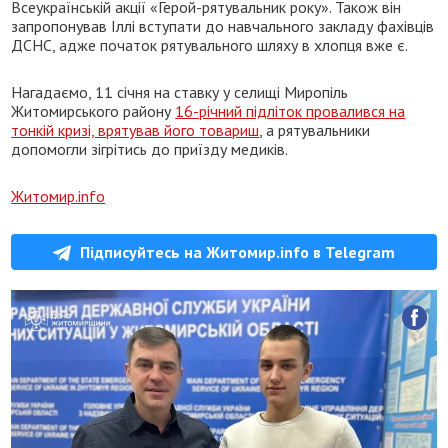
Всеукраїнській акції «Герой-рятувальник року». Також він
запропонував Іллі вступати до навчального закладу фахівців
ДСНС, адже початок рятувального шляху в хлопця вже є.
Нагадаємо, 11 січня на ставку у селищі Миропіль
Житомирського району
16-річний підліток провалився на
тонкій кризі, врятував його товариш
, а рятувальники
допомогли зігрітись до приїзду медиків.
Житомир.info
Підписуйтесь на Житомир.info в Telegram