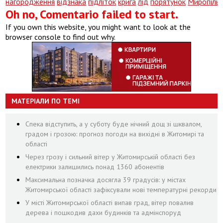
нагородження
відзнака
підліток
крига
лід
порятунок
Миропіль
Oh no, Comentario failed to start.
If you own this website, you might want to look at the
browser console to find out why.
МАТЕРІАЛИ ПО ТЕМІ
Спека відступить, а у суботу буде нічний дощ зі шквалом,
градом і грозою: прогноз погоди на вихідні в Житомирі та
області
Через грозу і сильний вітер у Житомирській області без
електрики залишились понад 1360 абонентів
Максимальна позначка досягла 39 градусів: у містах
Житомирської області зафіксували нові температурні рекорди
У місті Житомирської області випав град, вітер повалив
дерева і пошкодив дахи будинків та адмінспоруд