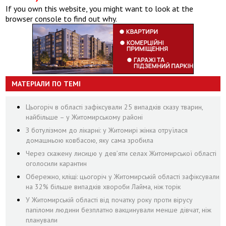
If you own this website, you might want to look at the
browser console to find out why.
МАТЕРІАЛИ ПО ТЕМІ
Цьогоріч в області зафіксували 25 випадків сказу тварин,
найбільше – у Житомирському районі
З ботулізмом до лікарні: у Житомирі жінка отруїлася
домашньою ковбасою, яку сама зробила
Через скажену лисицю у дев’яти селах Житомирської області
оголосили карантин
Обережно, кліщі: цьогоріч у Житомирській області зафіксували
на 32% більше випадків хвороби Лайма, ніж торік
У Житомирській області від початку року проти вірусу
папіломи людини безплатно вакцинували менше дівчат, ніж
планували