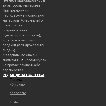
і не несе відповідальності
за авторські матеріали.
При повному чи
частковому використанні
матеріалів Житомир.info
обов’язкове
гіперпосилання
(для інтернет-ресурсів),
або письмова згода
редакції (для друкованих
видань)
Матеріали, позначені
значками:
"Р"
- розміщують
на правах реклами або
партнерства
РЕДАКЦІЙНА ПОЛІТИКА
Погода
Житомир
вологість:
тиск: