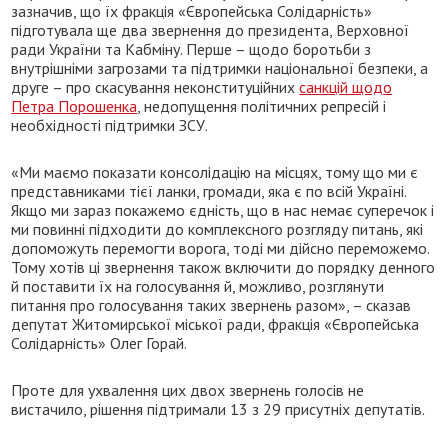
зазначив, що їх фракція «Європейська Солідарність»
підготувала ще два звернення до президента, Верховної
ради України та Кабміну. Перше – щодо боротьби з
внутрішніми загрозами та підтримки національної безпеки, а
друге – про скасування неконституційних
санкцій щодо
Петра Порошенка
, недопущення політичних репресій і
необхідності підтримки ЗСУ.
«Ми маємо показати консолідацію на місцях, тому що ми є
представниками тієї ланки, громади, яка є по всій Україні.
Якщо ми зараз покажемо єдність, що в нас немає суперечок і
ми повинні підходити до комплексного розгляду питань, які
допоможуть перемогти ворога, тоді ми дійсно переможемо.
Тому хотів ці звернення також включити до порядку денного
й поставити їх на голосування й, можливо, розглянути
питання про голосування таких звернень разом», – сказав
депутат Житомирської міської ради, фракція «Європейська
Солідарність» Олег Горай.
Проте для ухвалення цих двох звернень голосів не
вистачило, рішення підтримали 13 з 29 присутніх депутатів.