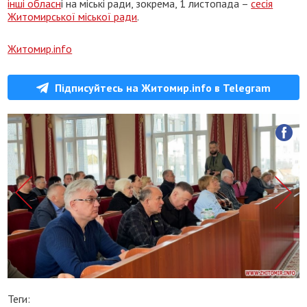
інші обласн
і на міські ради, зокрема, 1 листопада –
сесія
Житомирської міської ради
.
Житомир.info
Підписуйтесь на Житомир.info в Telegram
Теги: