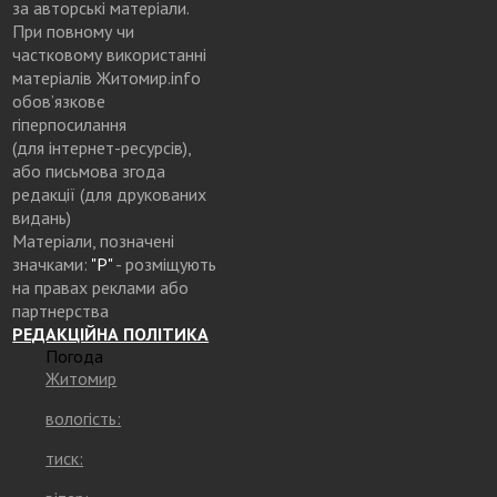
за авторські матеріали.
При повному чи
частковому використанні
матеріалів Житомир.info
обов’язкове
гіперпосилання
(для інтернет-ресурсів),
або письмова згода
редакції (для друкованих
видань)
Матеріали, позначені
значками:
"Р"
- розміщують
на правах реклами або
партнерства
РЕДАКЦІЙНА ПОЛІТИКА
Погода
Житомир
вологість:
тиск: