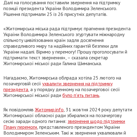
Далі на голосування поставили звернення на підтримку
позиції президента України Володимира Зеленського.
Рішення підтримали 25 із 26 присутніх депутатів.
«Житомирська міська рада підтримує прагнення президента
України Володимира Зеленського згуртувати міжнародну
спільноту цивілізованих країн задля досягнення
справедливого миру та надійних гарантій безпеки для
України надалі. Віримо у перемогу! Прошу проголосувати й
підтримати текст звернення», – сказала
секретар
Житомирської міської ради Галина Шиманська.
Нагадаємо, Житомирська облрада хотіла 25 лютого на
позачерговій сесії
ухвалити звернення на підтримку
президента
, а у порядку денному на позачергової сесії
Житомирської міської ради
було п’ять питань
.
Як повідомляв
Житомир.info
, 31 жовтня 2024 року депутати
Житомирської обласної ради збиралися на позачергову
сесію заради одного питання:
звернення щодо підтримки
Плану перемоги
, представленого президентом України
Володимиром Зеленським. Такі ж звернення ухвалювали й