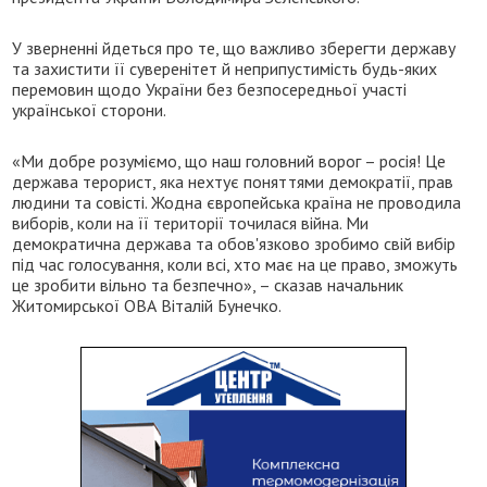
У зверненні йдеться про те, що важливо зберегти державу
та захистити її суверенітет й неприпустимість будь-яких
перемовин щодо України без безпосередньої участі
української сторони.
«Ми добре розуміємо, що наш головний ворог – росія! Це
держава терорист, яка нехтує поняттями демократії, прав
людини та совісті. Жодна європейська країна не проводила
виборів, коли на її території точилася війна. Ми
демократична держава та обов'язково зробимо свій вибір
під час голосування, коли всі, хто має на це право, зможуть
це зробити вільно та безпечно», – сказав начальник
Житомирської ОВА Віталій Бунечко.