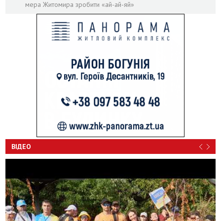
мера Житомира зробити «ай-ай-яй»
ВІДЕО