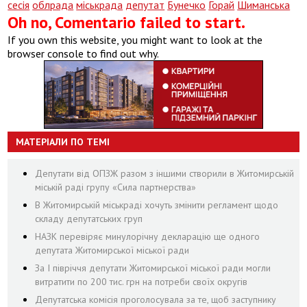
сесія
облрада
міськрада
депутат
Бунечко
Горай
Шиманська
Oh no, Comentario failed to start.
If you own this website, you might want to look at the
browser console to find out why.
МАТЕРІАЛИ ПО ТЕМІ
Депутати від ОПЗЖ разом з іншими створили в Житомирській
міській раді групу «Сила партнерства»
В Житомирській міськраді хочуть змінити регламент щодо
складу депутатських груп
НАЗК перевіряє минулорічну декларацію ще одного
депутата Житомирської міської ради
За І півріччя депутати Житомирської міської ради могли
витратити по 200 тис. грн на потреби своїх округів
Депутатська комісія проголосувала за те, щоб заступнику