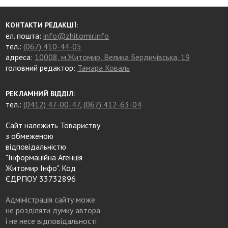
КОНТАКТИ РЕДАКЦІЇ:
ел. пошта:
info@zhitomir.info
тел.:
(067) 410-44-05
адреса:
10008, м.Житомир, Велика Бердичівська, 19
головний редактор:
Тамара Коваль
РЕКЛАМНИЙ ВІДДІЛ:
тел.:
(0412) 47-00-47
,
(067) 412-63-04
Сайт належить Товариству
з обмеженою
відповідальністю
"Інформаційна Агенція
Житомир Інфо". Код
ЄДРПОУ 33732896
Адміністрація сайту може
не розділяти думку автора
і не несе відповідальності