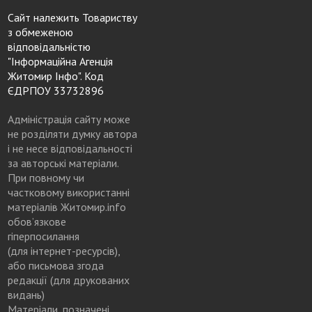
Сайт належить Товариству
з обмеженою
відповідальністю
"Інформаційна Агенція
Житомир Інфо". Код
ЄДРПОУ 33732896
Адміністрація сайту може
не розділяти думку автора
і не несе відповідальності
за авторські матеріали.
При повному чи
частковому використанні
матеріалів Житомир.info
обов’язкове
гіперпосилання
(для інтернет-ресурсів),
або письмова згода
редакції (для друкованих
видань)
Матеріали, позначені