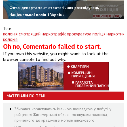
Фото: департамент стратегічних розслідувань
Національної поліції України
Теги:
колонія
смотрящий
наркотрафік
прокуратура
поліція
наркотик
колонія
Oh no, Comentario failed to start.
If you own this website, you might want to look at the
browser console to find out why.
МАТЕРІАЛИ ПО ТЕМІ
Збирався користуватись іменною лампадкою у побуті: у
райцентрі Житомирської області розшукали чоловіка,
причетного до крадіжки з могили військового