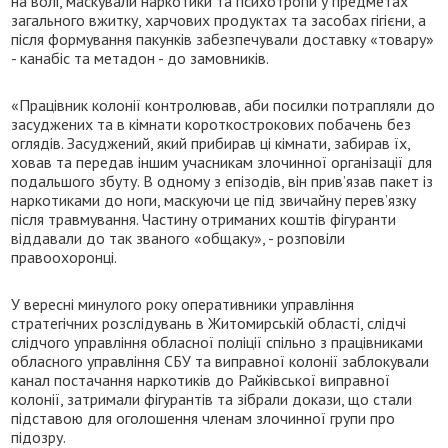
на волі, маскували наркотики та психотропи у предметах
загального вжитку, харчових продуктах та засобах гігієни, а
після формування пакунків забезпечували доставку «товару»
- канабіс та метадон - до замовників.
«Працівник колонії контролював, аби посилки потрапляли до
засуджених та в кімнати короткострокових побачень без
оглядів. Засуджений, який прибирав ці кімнати, забирав їх,
ховав та передав іншим учасникам злочинної організації для
подальшого збуту. В одному з епізодів, він прив’язав пакет із
наркотиками до ноги, маскуючи це під звичайну перев’язку
після травмування. Частину отриманих коштів фігуранти
віддавали до так званого «общаку», - розповіли
правоохоронці.
У вересні минулого року оперативники управління
стратегічних розслідувань в Житомирській області, слідчі
слідчого управління обласної поліції спільно з працівниками
обласного управління СБУ та виправної колонії заблокували
канал постачання наркотиків до Райківської виправної
колонії, затримали фігурантів та зібрали докази, що стали
підставою для оголошення членам злочинної групи про
підозру.