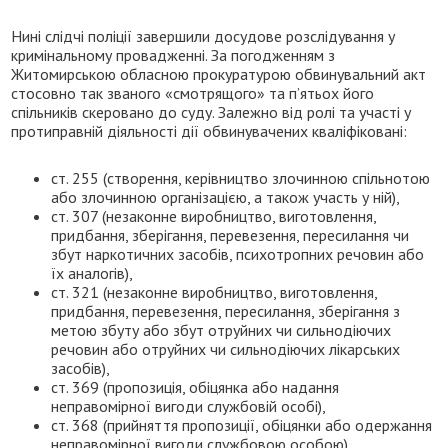
Нині слідчі поліції завершили досудове розслідування у
кримінальному провадженні. За погодженням з
Житомирською обласною прокуратурою обвинувальний акт
стосовно так званого «смотрящого» та п’ятьох його
спільників скеровано до суду. Залежно від ролі та участі у
протиправній діяльності дії обвинувачених кваліфіковані:
ст. 255 (створення, керівництво злочинною спільнотою
або злочинною організацією, а також участь у ній),
ст. 307 (незаконне виробництво, виготовлення,
придбання, зберігання, перевезення, пересилання чи
збут наркотичних засобів, психотропних речовин або
їх аналогів),
ст. 321 (незаконне виробництво, виготовлення,
придбання, перевезення, пересилання, зберігання з
метою збуту або збут отруйних чи сильнодіючих
речовин або отруйних чи сильнодіючих лікарських
засобів),
ст. 369 (пропозиція, обіцянка або надання
неправомірної вигоди службовій особі),
ст. 368 (прийняття пропозиції, обіцянки або одержання
неправомірної вигоди службовою особою)