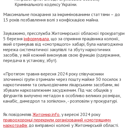
Кримінального кодексу України.
Максимальне покарання за інкримінованими статтями – до
15 років позбавлення волі з конфіскацією майна.
Зауважимо, пресслужба Житомирської обласної прокуратури
5 березня
інформувала
, що за сприяння працівника колонії,
який отримував від «смотрящого» хабарі, була налагоджена
мережа систематичної закупівлі та збуту наркотичних
засобів, у якій кожний виконував свою функцію (одержання,
передача в установу, збут).
«Протягом травня-вересня 2024 року співучасники
злочинної групи отримали через пошту майже 30 посилок з
наркотичними та сильнодіючими лікарськими засобами, які
збували наркозалежним засудженим. Під час обшуків у
фігурантів вилучено метадон в особливо великих розмірах,
канабіс, димедрол та зопіклон», - розповіли у прокуратурі.
Як повідомляв
Житомир.info
, у вересні 2024 року
правоохоронці перекрили організований «смотрящим»
наркотрафік
до виправної колонії у Житомирській області.