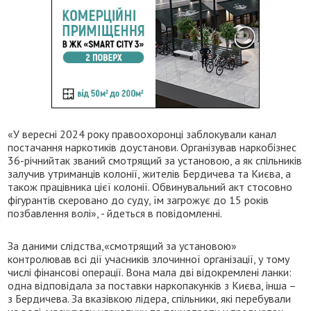
«У вересні 2024 року правоохоронці заблокували канал
постачання наркотиків доустанови. Організував наркобізнес
36-річнийтак званий смотрящий за установою, а як спільників
залучив утриманців колонії, жителів Бердичева та Києва, а
також працівника цієї колонії. Обвинувальний акт стосовно
фігурантів скеровано до суду, їм загрожує до 15 років
позбавлення волі», - йдеться в повідомленні.
За даними слідства,«смотрящий за установою»
контролював всі дії учасників злочинної організації, у тому
числі фінансові операції. Вона мала дві відокремлені ланки:
одна відповідала за поставки наркопакунків з Києва, інша –
з Бердичева. За вказівкою лідера, спільники, які перебували