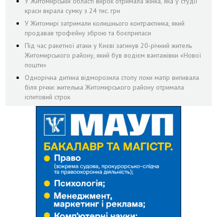
У Житомирській області вирок отримала жінка, яка у студії
краси вкрала сумку з 24 тис. грн
У Житомирі затримали колишнього контрактника, який
продавав трофейну зброю та боєприпаси
Під час ракетної атаки у Києві загинув 20-річний житель
Житомирського району, який був водієм вантажівки «Нової
пошти»
Однорічна дитина відморозила стопу поки матір випивала
біля річки: жителька Житомирського району отримала
іспитовий строк