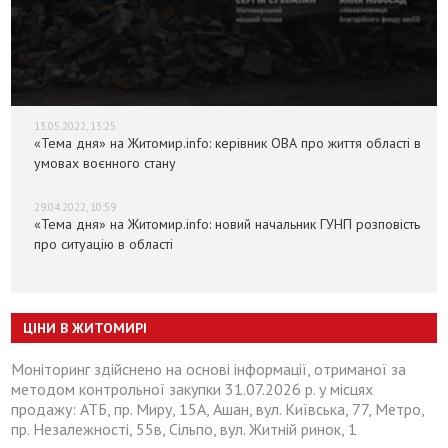
13.05.2022, 13:25
«Тема дня» на Житомир.info: керівник ОВА про життя області в
умовах воєнного стану
29.04.2022, 10:59
«Тема дня» на Житомир.info: новий начальник ГУНП розповість
про ситуацію в області
ЦІНИ В ЖИТОМИРІ
Моніторинг здійснено на основі інформації, отриманої за
методом контрольної закупки 31.07.2026 р. у місцях
продажу: АТБ, пр. Миру, 15А, Ашан, вул. Київська, 77, Метро,
пр. Незалежності, 55в, Сільпо, вул. Житній ринок, 1