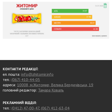
КОНТАКТИ РЕДАКЦІЇ:
ел. пошта:
info@zhitomir.info
тел.:
(067) 410-44-05
адреса:
10008, м.Житомир, Велика Бердичівська, 19
головний редактор:
Тамара Коваль
РЕКЛАМНИЙ ВІДДІЛ:
тел.:
(0412) 47-00-47
,
(067) 412-63-04