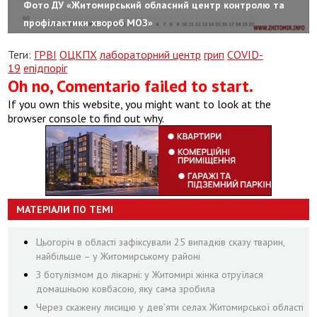
Фото ДУ «Житомирський обласний центр контролю та
профілактики хвороб МОЗ»
Теги:
ГРВІ
ОЦКПХ
лабораторний центр
грип
COVID-
19
епідпоріг
Oh no, Comentario failed to start.
If you own this website, you might want to look at the
browser console to find out why.
МАТЕРІАЛИ ПО ТЕМІ
Цьогоріч в області зафіксували 25 випадків сказу тварин,
найбільше – у Житомирському районі
З ботулізмом до лікарні: у Житомирі жінка отруїлася
домашньою ковбасою, яку сама зробила
Через скажену лисицю у дев’яти селах Житомирської області