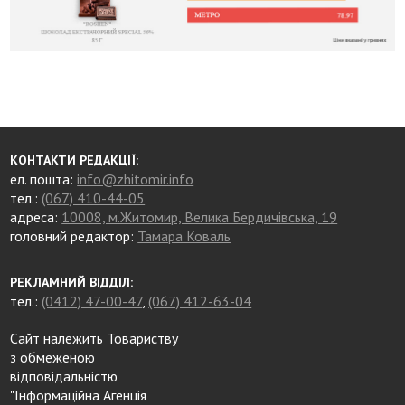
КОНТАКТИ РЕДАКЦІЇ:
ел. пошта:
info@zhitomir.info
тел.:
(067) 410-44-05
адреса:
10008, м.Житомир, Велика Бердичівська, 19
головний редактор:
Тамара Коваль
РЕКЛАМНИЙ ВІДДІЛ:
тел.:
(0412) 47-00-47
,
(067) 412-63-04
Сайт належить Товариству
з обмеженою
відповідальністю
"Інформаційна Агенція