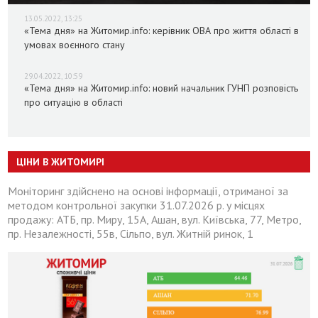
13.05.2022, 13:25
«Тема дня» на Житомир.info: керівник ОВА про життя області в
умовах воєнного стану
29.04.2022, 10:59
«Тема дня» на Житомир.info: новий начальник ГУНП розповість
про ситуацію в області
ЦІНИ В ЖИТОМИРІ
Моніторинг здійснено на основі інформації, отриманої за
методом контрольної закупки 31.07.2026 р. у місцях
продажу: АТБ, пр. Миру, 15А, Ашан, вул. Київська, 77, Метро,
пр. Незалежності, 55в, Сільпо, вул. Житній ринок, 1