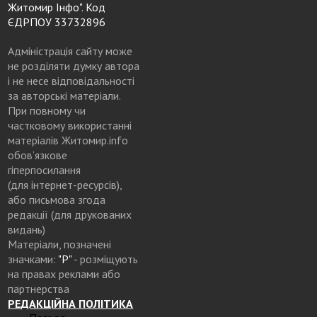
Житомир Інфо". Код
ЄДРПОУ 33732896
Адміністрація сайту може
не розділяти думку автора
і не несе відповідальності
за авторські матеріали.
При повному чи
частковому використанні
матеріалів Житомир.info
обов’язкове
гіперпосилання
(для інтернет-ресурсів),
або письмова згода
редакції (для друкованих
видань)
Матеріали, позначені
значками:
"Р"
- розміщують
на правах реклами або
партнерства
РЕДАКЦІЙНА ПОЛІТИКА