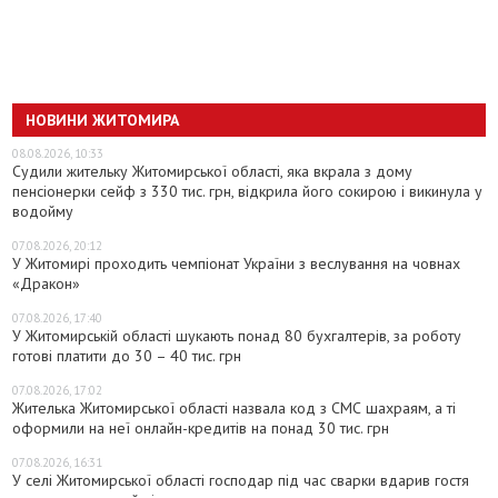
НОВИНИ ЖИТОМИРА
08.08.2026, 10:33
Судили жительку Житомирської області, яка вкрала з дому
пенсіонерки сейф з 330 тис. грн, відкрила його сокирою і викинула у
водойму
07.08.2026, 20:12
У Житомирі проходить чемпіонат України з веслування на човнах
«Дракон»
07.08.2026, 17:40
У Житомирській області шукають понад 80 бухгалтерів, за роботу
готові платити до 30 – 40 тис. грн
07.08.2026, 17:02
Жителька Житомирської області назвала код з СМС шахраям, а ті
оформили на неї онлайн-кредитів на понад 30 тис. грн
07.08.2026, 16:31
У селі Житомирської області господар під час сварки вдарив гостя