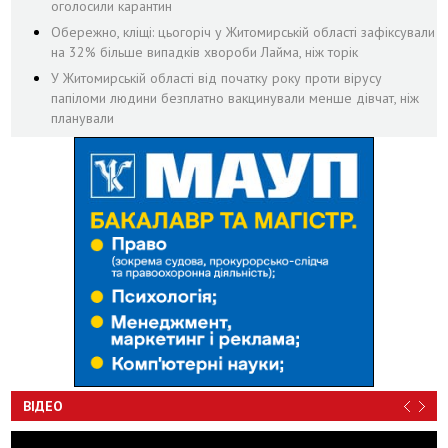
оголосили карантин
Обережно, кліщі: цьогоріч у Житомирській області зафіксували
на 32% більше випадків хвороби Лайма, ніж торік
У Житомирській області від початку року проти вірусу
папіломи людини безплатно вакцинували менше дівчат, ніж
планували
ВІДЕО