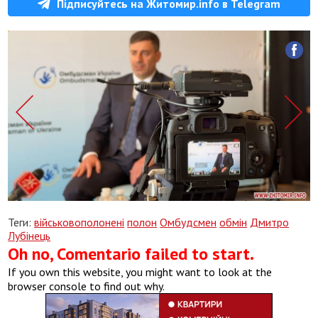
Підписуйтесь на Житомир.info в Telegram
Теги:
військовополонені
полон
Омбудсмен
обмін
Дмитро
Лубінець
Oh no, Comentario failed to start.
If you own this website, you might want to look at the
browser console to find out why.