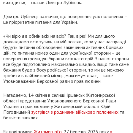
виходить», – сказав Дмитро Лубінець.
Дмитро Лубінець зазначив, що повернення усіх полонених –
це пріоритетне питання для України.
«Чи вірю я в обмін всіх на всіх? Так, вірю! Ми для цього
докладаємо всіх зусиль, на мій погляд, коли у нас насправді
будуть питання обговорення закінчення активних бойових
дій, то питання номер один для української сторони – це
повернення громадян України всіх категорій. З нашої сторони
все буде підготовлено максимально швидко. Якщо таке саме
бажання буде з боку російської сторони, то ми це можемо
зробити в найближчий місяць, максимум два», – каже
Уповноважений Верховної ради з прав людини.
Нагадаємо, 14 квітня в селищі Іршанськ Житомирської
області представник Уповноваженого Верховної Ради
України з прав людини у Житомирській області Юрій
Погодицький
зустрівся з родинами військово полонених
та
безвісти зниклих.
Як повідомляв
Житомир.info
, 27 березня 2025 року
у