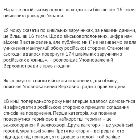
Наразі в російському полоні знаходиться більше ніж 16 тисяч
цивільних громадян України.
«Я можу сказати по цивільних заручниках, за нашими даними,
це більш як 16 тисяч. Щодо військовополонених, цифра нам
відома й встановлена, але публічно ми її не називаємо задля
уникнення маніпуляції збоку російської сторони. Станом на
сьогодні вдалося повернути 174 цивільних заручники з
російських в'язниць», – розповідає Уповноважений
Верховної ради з прав людини.
Як формують списки військовополонених для обміну,
пояснює Уповноважений Верховної ради з прав людини.
«В кінці попереднього року нам вперше вдалося домовитися
й зафіксувати з російською стороною принципи складання
списків на повернення. Перша категорія, яка повинна
повернутися терміново в найкоротші терміни – це
важкопоранені й важкохворі. Друга категорія – це українські
героїні, українські жінки. Третя категорія – всі решта, хто
підпадає під принцип, хто довше в полоні, той раніше