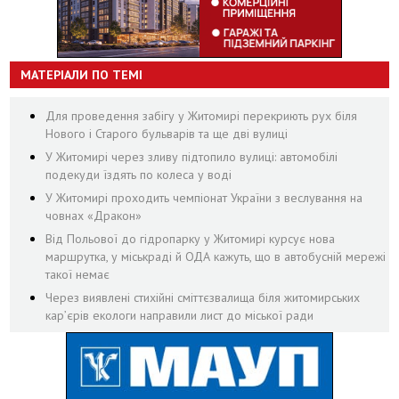
МАТЕРІАЛИ ПО ТЕМІ
Для проведення забігу у Житомирі перекриють рух біля
Нового і Старого бульварів та ще дві вулиці
У Житомирі через зливу підтопило вулиці: автомобілі
подекуди їздять по колеса у воді
У Житомирі проходить чемпіонат України з веслування на
човнах «Дракон»
Від Польової до гідропарку у Житомирі курсує нова
маршрутка, у міськраді й ОДА кажуть, що в автобусній мережі
такої немає
Через виявлені стихійні сміттєзвалища біля житомирських
кар’єрів екологи направили лист до міської ради