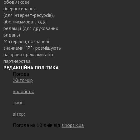
обов’язкове
гіперпосилання
(для інтернет-ресурсів),
або письмова згода
редакції (для друкованих
видань)
Матеріали, позначені
значками:
"Р"
- розміщують
на правах реклами або
партнерства
РЕДАКЦІЙНА ПОЛІТИКА
Погода
Житомир
вологість:
тиск:
вітер:
Погода на 10 днів від
sinoptik.ua