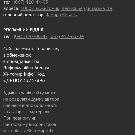
тел.:
(067) 410-44-05
адреса:
10008, м.Житомир, Велика Бердичівська, 19
головний редактор:
Тамара Коваль
РЕКЛАМНИЙ ВІДДІЛ:
тел.:
(0412) 47-00-47
,
(067) 412-63-04
Сайт належить Товариству
з обмеженою
відповідальністю
"Інформаційна Агенція
Житомир Інфо". Код
ЄДРПОУ 33732896
Адміністрація сайту може
не розділяти думку автора
і не несе відповідальності
за авторські матеріали.
При повному чи
частковому використанні
матеріалів Житомир.info