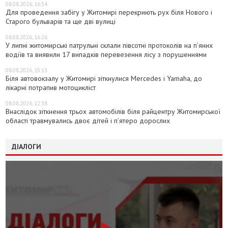
08.08.2026, 16:54
Для проведення забігу у Житомирі перекриють рух біля Нового і
Старого бульварів та ще дві вулиці
08.08.2026, 16:26
У липні житомирські патрульні склали півсотні протоколів на пʼяних
водіїв та виявили 17 випадків перевезення лісу з порушеннями
08.08.2026, 15:13
Біля автовокзалу у Житомирі зіткнулися Mercedes і Yamaha, до
лікарні потрапив мотоцикліст
08.08.2026, 12:38
Внаслідок зіткнення трьох автомобілів біля райцентру Житомирської
області травмувались двоє дітей і пʼятеро дорослих
ДІАЛОГИ