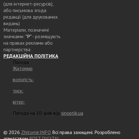
(для інтернет-ресурсів),
або письмова згода
редакції (для друкованих
видань)
Матеріали, позначені
значками:
"Р"
- розміщують
на правах реклами або
партнерства
РЕДАКЦІЙНА ПОЛІТИКА
Погода
Житомир
вологість:
тиск:
вітер:
Погода на 10 днів від
sinoptik.ua
© 2026
Zhitomir.INFO
Всі права захищені. Розроблено
агентством
ROST DIGITAL