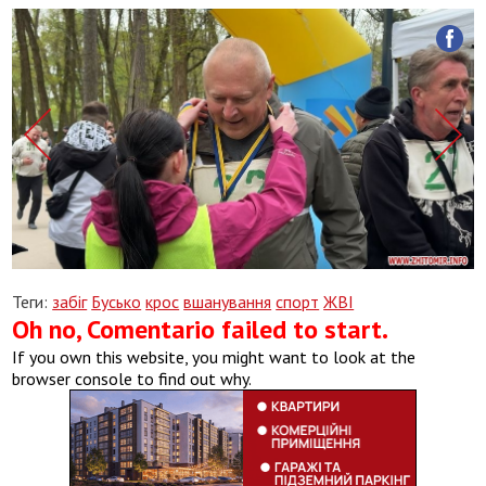
Теги:
забіг
Бусько
крос
вшанування
спорт
ЖВІ
Oh no, Comentario failed to start.
If you own this website, you might want to look at the
browser console to find out why.