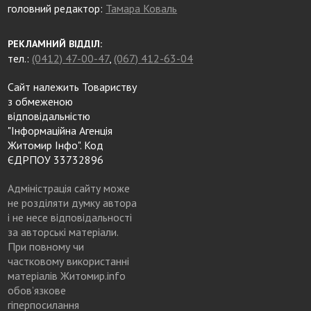
головний редактор:
Тамара Коваль
РЕКЛАМНИЙ ВІДДІЛ:
тел.:
(0412) 47-00-47
,
(067) 412-63-04
Сайт належить Товариству
з обмеженою
відповідальністю
"Інформаційна Агенція
Житомир Інфо". Код
ЄДРПОУ 33732896
Адміністрація сайту може
не розділяти думку автора
і не несе відповідальності
за авторські матеріали.
При повному чи
частковому використанні
матеріалів Житомир.info
обов’язкове
гіперпосилання