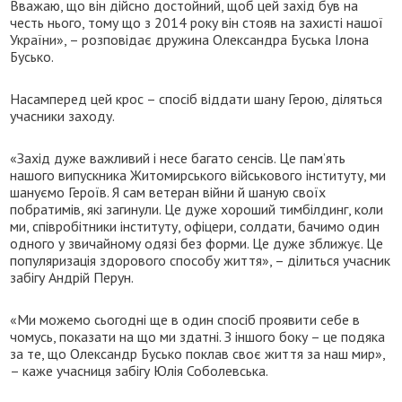
Вважаю, що він дійсно достойний, щоб цей захід був на
честь нього, тому що з 2014 року він стояв на захисті нашої
України», – розповідає дружина Олександра Буська Ілона
Бусько.
Насамперед цей крос – спосіб віддати шану Герою, діляться
учасники заходу.
«Захід дуже важливий і несе багато сенсів. Це пам’ять
нашого випускника Житомирського військового інституту, ми
шануємо Героїв. Я сам ветеран війни й шаную своїх
побратимів, які загинули. Це дуже хороший тимбілдинг, коли
ми, співробітники інституту, офіцери, солдати, бачимо один
одного у звичайному одязі без форми. Це дуже зближує. Це
популяризація здорового способу життя», – ділиться учасник
забігу Андрій Перун.
«Ми можемо сьогодні ще в один спосіб проявити себе в
чомусь, показати на що ми здатні. З іншого боку – це подяка
за те, що Олександр Бусько поклав своє життя за наш мир»,
– каже учасниця забігу Юлія Соболевська.