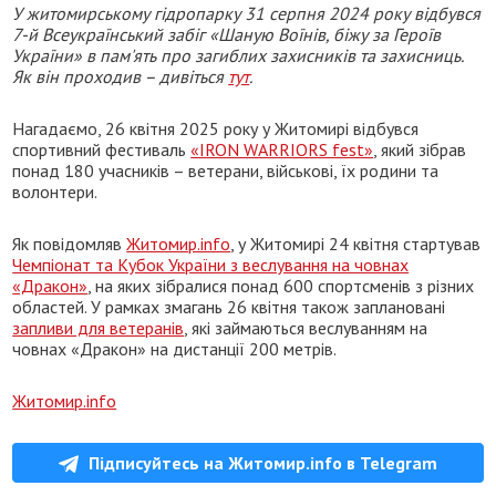
У житомирському гідропарку 31 серпня 2024 року відбувся
7-й Всеукраїнський забіг «Шаную Воїнів, біжу за Героїв
України» в пам'ять про загиблих захисників та захисниць.
Як він проходив – дивіться
тут
.
Нагадаємо, 26 квітня 2025 року у Житомирі відбувся
спортивний фестиваль
«IRON WARRIORS fest»
, який зібрав
понад 180 учасників – ветерани, військові, їх родини та
волонтери.
Як повідомляв
Житомир.info
, у Житомирі 24 квітня стартував
Чемпіонат та Кубок України з веслування на човнах
«Дракон»
, на яких зібралися понад 600 спортсменів з різних
областей. У рамках змагань 26 квітня також заплановані
запливи для ветеранів
, які займаються веслуванням на
човнах «Дракон» на дистанції 200 метрів.
Житомир.info
Підписуйтесь на Житомир.info в Telegram