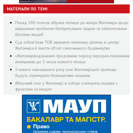
МАТЕРІАЛИ ПО ТЕМІ
Понад 300 голосів зібрала петиція до влади Житомира щодо
вирішення проблеми безпритульних тварин та забезпечення
безпеки людей
Суд зобов’язав ТОВ звільнити земельну ділянку в центрі
Житомира й знести об’єкт самочинного будівництва
«Житомирводоканал» продовжив період передачі показників
лічильників до 5 числа кожного місяця
З нового навчального року учні Житомирської громади
будуть отримувати безкоштовні сніданки
Яблучний спас у Житомирі: в соборі освячують кошики з
фруктами та медом