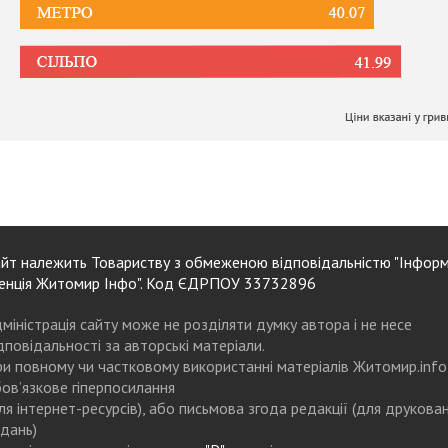
йт належить Товариству з обмеженою відповідальністю "Інформ
енція Житомир Інфо". Код ЄДРПОУ 33732896
міністрація сайту може не розділяти думку автора і не несе
дповідальності за авторські матеріали.
и повному чи частковому використанні матеріалів Житомир.info
ов’язкове гіперпосилання
ля інтернет-ресурсів), або письмова згода редакції (для друкова
дань)