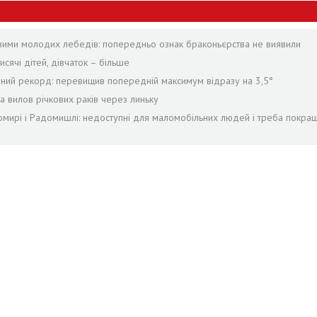
твими молодих лебедів: попередньо ознак браконьєрства не виявили
сячі дітей, дівчаток – більше
рний рекорд: перевищив попередній максимум відразу на 3,5°
а вилов річкових раків через линьку
мирі і Радомишлі: недоступні для маломобільних людей і треба покра