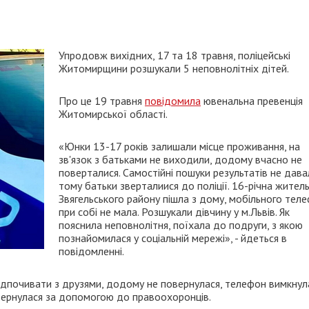
Упродовж вихідних, 17 та 18 травня, поліцейські
Житомирщини розшукали 5 неповнолітніх дітей.
Про це 19 травня
повідомила
ювенальна превенція
Житомирської області.
«Юнки 13-17 років залишали місце проживання, на
зв'язок з батьками не виходили, додому вчасно не
поверталися. Самостійні пошуки результатів не дава
тому батьки зверталиися до поліції. 16-річна жител
Звягельського району пішла з дому, мобільного тел
при собі не мала. Розшукали дівчину у м.Львів. Як
пояснила неповнолітня, поїхала до подруги, з якою
познайомилася у соціальній мережі», - йдеться в
повідомленні.
ідпочивати з друзями, додому не повернулася, телефон вимкнул
звернулася за допомогою до правоохоронців.