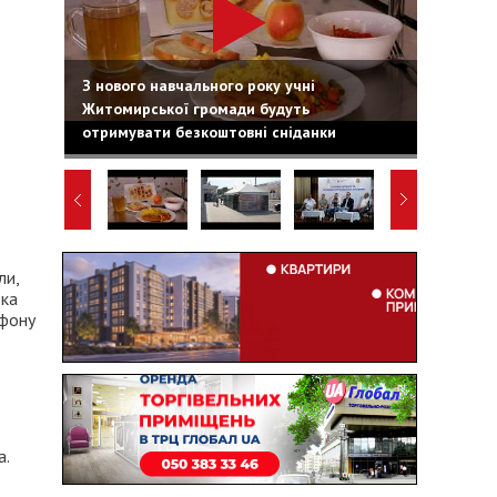
З нового навчального року учні
Житомирської громади будуть
отримувати безкоштовні сніданки
ли,
ька
ефону
а.