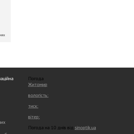
аційна
Погода
Житомир
вологість:
тиск:
вітер:
них
Погода на 10 днів від
sinoptik.ua