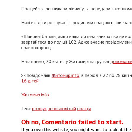
Поліцейські розшукали дівчину та передали законном
Нині всі діти розшукані, з родинами працюють ювенальн
«Шановні батьки, якщо ваша дитина зникла і ви не вол
звертайтеся до поліції 102. Адже вчасне повідомлен
правоохоронці.
Нагадаємо, 20 квітня у Житомирі патрульні
допомогли
Як повідомляв
Житомир.info
, в період з 22 по 28 кв
16 дітей
.
Житомир.info
Теги:
розшук
неповнолітній
поліція
Oh no, Comentario failed to start.
If you own this website, you might want to look at the