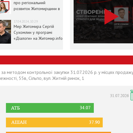
про регіональний
розвиток Житомирщини в
умовах воєнного стану
17.04.2024, 10:29
Мер Житомира Сергій
Сухомлин у програмі
«Діалоги» на Житомир.info
 за методом контрольної закупки 31.07.2026 р. у місцях продажу
лежності, 55в, Сільпо, вул. Житній ринок, 1