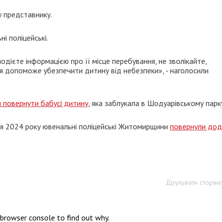
у представнику.
і поліцейські.
одієте інформацією про її місце перебування, не зволікайте,
ня допоможе убезпечити дитину від небезпеки», - наголосили
 повернути бабусі дитину
, яка заблукала в Шодуарівському парк
ітня 2024 року ювенальні поліцейські Житомирщини
повернули до
Друкувати сторінк
 browser console to find out why.