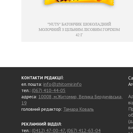
Са
КОНТАКТИ РЕДАКЦІЇ:
ел. пошта:
info@zhitomir.info
Аг
тел.:
(067) 410-44-05
Ад
адреса:
10008, м.Житомир, Велика Бердичівська,
ві
19
Пр
головний редактор:
Тамара Коваль
об
(д
РЕКЛАМНИЙ ВІДДІЛ:
ви
тел.:
(0412) 47-00-47
,
(067) 412-63-04