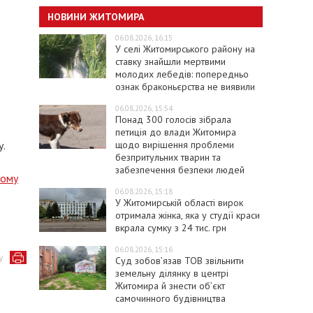
НОВИНИ ЖИТОМИРА
06.08.2026, 16:15
У селі Житомирського району на
ставку знайшли мертвими
молодих лебедів: попередньо
ознак браконьєрства не виявили
06.08.2026, 15:54
Понад 300 голосів зібрала
петиція до влади Житомира
щодо вирішення проблеми
у.
безпритульних тварин та
забезпечення безпеки людей
дому
06.08.2026, 15:18
У Житомирській області вирок
отримала жінка, яка у студії краси
вкрала сумку з 24 тис. грн
06.08.2026, 15:16
у
Суд зобов’язав ТОВ звільнити
земельну ділянку в центрі
Житомира й знести об’єкт
самочинного будівництва