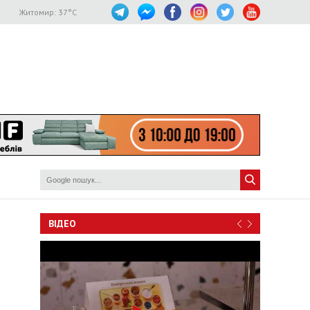
Житомир:
37
°C
ВІДЕО