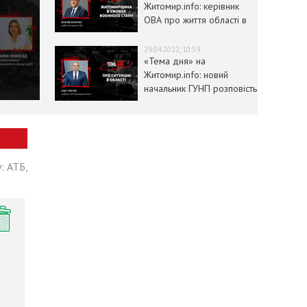
Житомир.info: керівник
ОВА про життя області в
умовах воєнного стану
29.04.2022, 10:59
«Тема дня» на
Житомир.info: новий
начальник ГУНП розповість
про ситуацію в області
: АТБ,