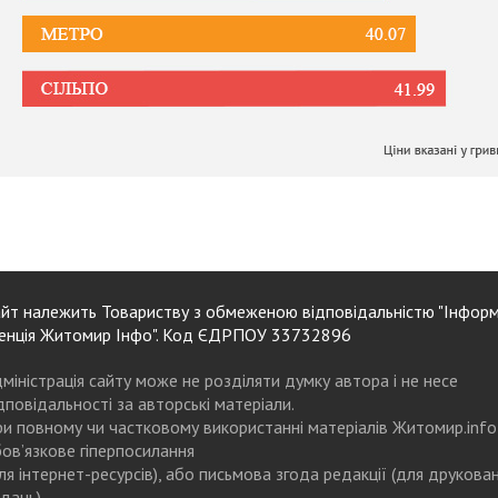
йт належить Товариству з обмеженою відповідальністю "Інформ
енція Житомир Інфо". Код ЄДРПОУ 33732896
міністрація сайту може не розділяти думку автора і не несе
дповідальності за авторські матеріали.
и повному чи частковому використанні матеріалів Житомир.info
ов’язкове гіперпосилання
ля інтернет-ресурсів), або письмова згода редакції (для друкова
дань)