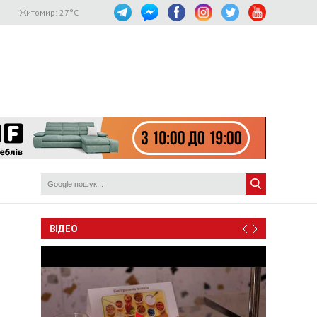
Житомир:
27
°C
ВІДЕО