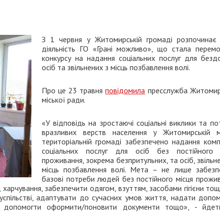
З 1 червня у Житомирській громаді розпочинає
діяльність ГО «Грані можливо», що стала перем
конкурсу на надання соціальних послуг для безд
осіб та звільнених з місць позбавлення волі.
Про це 23 травня
повідомила
пресслужба Житомир
міської ради.
«У відповідь на зростаючі соціальні виклики та п
вразливих верств населення у Житомирській мі
територіальній громаді забезпечено надання комп
соціальних послуг для осіб без постійного 
проживання, зокрема безпритульних, та осіб, звільн
місць позбавлення волі. Мета – не лише забезп
базові потреби людей без постійного місця прожив
харчування, забезпечити одягом, взуттям, засобами гігієни тощ
суспільстві, адаптувати до сучасних умов життя, надати допом
ку, допомогти оформити/поновити документи тощо», - йдет