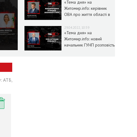
«Тема дня» на
Житомир.info: керівник
ОВА про життя області в
умовах воєнного стану
29.04.2022, 10:59
«Тема дня» на
Житомир.info: новий
начальник ГУНП розповість
про ситуацію в області
: АТБ,