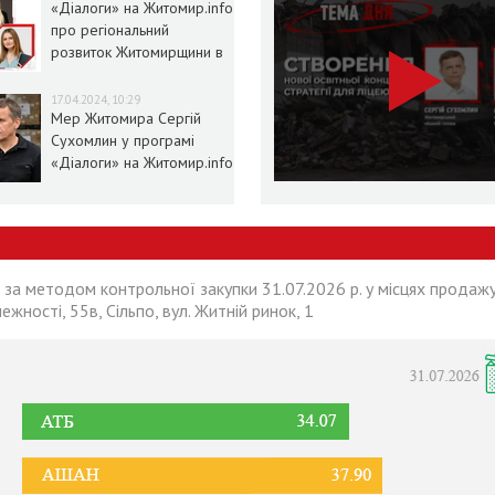
«Діалоги» на Житомир.info
про регіональний
розвиток Житомирщини в
умовах воєнного стану
17.04.2024, 10:29
Мер Житомира Сергій
Сухомлин у програмі
«Діалоги» на Житомир.info
 за методом контрольної закупки 31.07.2026 р. у місцях продажу
лежності, 55в, Сільпо, вул. Житній ринок, 1