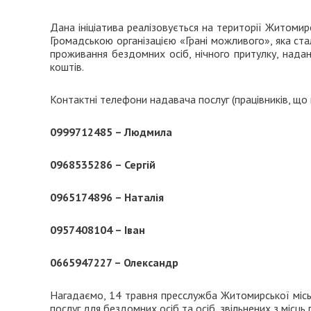
Дана ініціатива реалізовується на території Житомир
Громадською організацією «Грані можливого», яка ст
проживання бездомних осіб, нічного притулку, над
коштів.
Контактні телефони надавача послуг (працівників, що
0999712485 – Людмила
0968535286 – Сергій
0965174896 – Наталія
0957408104 – Іван
0665947227 – Олександр
Нагадаємо, 14 травня пресслужба Житомирської місь
послуг для бездомних осіб та осіб, звільнених з місць