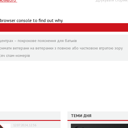
ожливого"
Друкувати сторінк
 browser console to find out why.
центрах – покрокове пояснення для батьків
отримати ветерани на ветеранки з повною або частковою втратою зору
сяч спам-номерів
ТЕМИ ДНЯ
12.07.2024, 12:36