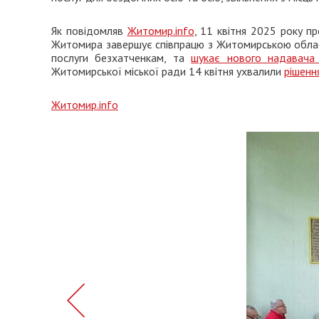
Як повідомляв
Житомир.info
, 11 квітня 2025 року п
Житомира завершує співпрацю з Житомирською облас
послуги безхатченкам, та
шукає нового надавача 
Житомирської міської ради 14 квітня ухвалили
рішенн
Житомир.info