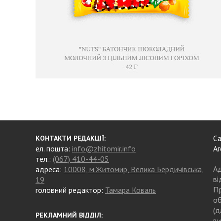
Са
КОНТАКТИ РЕДАКЦІЇ:
ел. пошта:
info@zhitomir.info
Аг
тел.:
(067) 410-44-05
Ад
адреса:
10008, м.Житомир, Велика Бердичівська,
ві
19
Пр
головний редактор:
Тамара Коваль
об
(д
РЕКЛАМНИЙ ВІДДІЛ:
ви