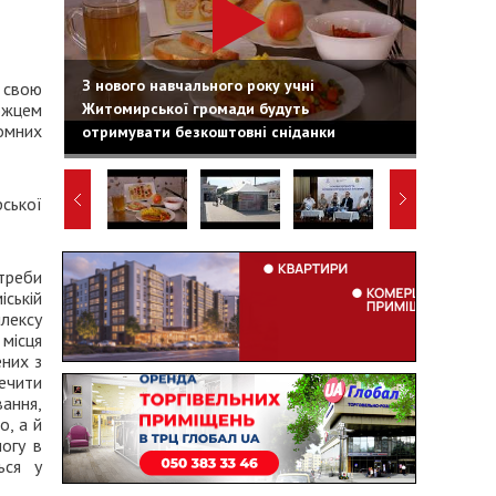
З нового навчального року учні
 свою
Житомирської громади будуть
ожцем
омних
отримувати безкоштовні сніданки
ської
отреби
ській
лексу
місця
ених з
ечити
ання,
о, а й
огу в
ься у