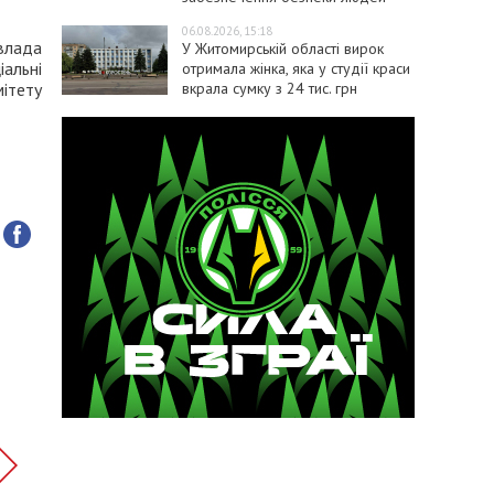
06.08.2026, 15:18
влада
У Житомирській області вирок
альні
отримала жінка, яка у студії краси
вкрала сумку з 24 тис. грн
ітету