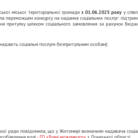
ської міської територіальної громади
з 01.06.2025 року
у співп
ала переможцем конкурсу на надання соціальних послуг: підтри
ання притулку шляхом соціального замовлення за рахунок бюдж
 надають соціальні послуги безпритульним особам):
кої ради повідомила, що у Житомирі визначили надавача соціа
 позбавлення волі
- ГО «Грані можливого»
з Донецької області.