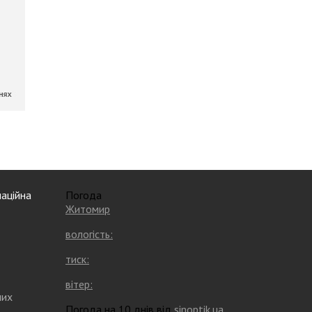
аційна
Погода
Житомир
вологість:
тиск:
вітер:
них
Погода на 10 днів від
sinoptik.ua