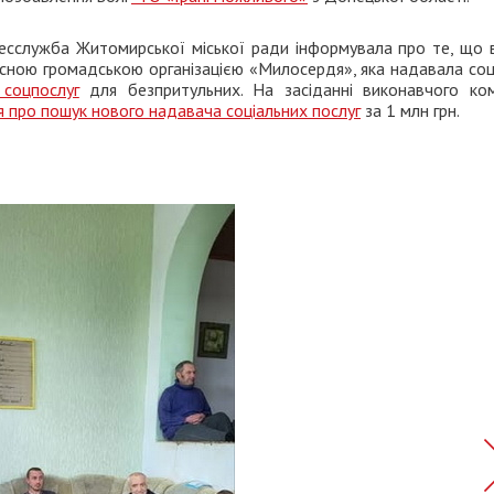
ресслужба Житомирської міської ради інформувала про те, що 
ною громадською організацією «Милосердя», яка надавала соці
соцпослуг
для безпритульних. На засіданні виконавчого ком
я про пошук нового надавача соціальних послуг
за 1 млн грн.