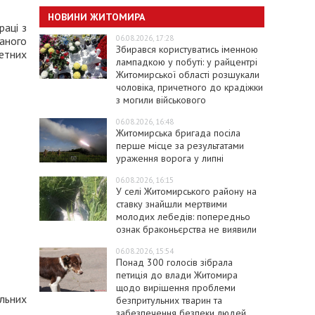
НОВИНИ ЖИТОМИРА
раці з
06.08.2026, 17:28
маного
Збирався користуватись іменною
етних
лампадкою у побуті: у райцентрі
Житомирської області розшукали
чоловіка, причетного до крадіжки
з могили військового
06.08.2026, 16:48
Житомирська бригада посіла
перше місце за результатами
ураження ворога у липні
06.08.2026, 16:15
У селі Житомирського району на
ставку знайшли мертвими
молодих лебедів: попередньо
ознак браконьєрства не виявили
06.08.2026, 15:54
Понад 300 голосів зібрала
петиція до влади Житомира
щодо вирішення проблеми
льних
безпритульних тварин та
забезпечення безпеки людей