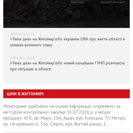
13.05.2022, 13:25
«Тема дня» на Житомир.info: керівник ОВА про життя області в
умовах воєнного стану
29.04.2022, 10:59
«Тема дня» на Житомир.info: новий начальник ГУНП розповість
про ситуацію в області
ЦІНИ В ЖИТОМИРІ
Моніторинг здійснено на основі інформації, отриманої за
методом контрольної закупки 31.07.2026 р. у місцях
продажу: АТБ, пр. Миру, 15А, Ашан, вул. Київська, 77, Метро,
пр. Незалежності, 55в, Сільпо, вул. Житній ринок, 1