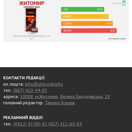
КОНТАКТИ РЕДАКЦІЇ:
ел. пошта:
info@zhitomir.info
тел.:
(067) 410-44-05
адреса:
10008, м.Житомир, Велика Бердичівська, 19
головний редактор:
Тамара Коваль
РЕКЛАМНИЙ ВІДДІЛ:
тел.:
(0412) 47-00-47
,
(067) 412-63-04