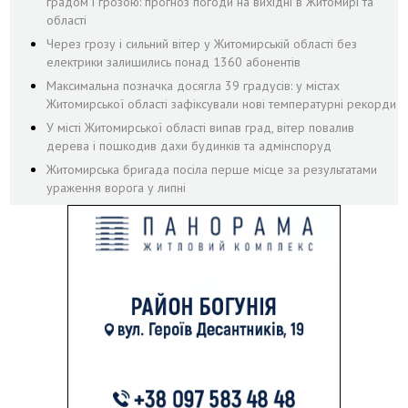
градом і грозою: прогноз погоди на вихідні в Житомирі та
області
Через грозу і сильний вітер у Житомирській області без
електрики залишились понад 1360 абонентів
Максимальна позначка досягла 39 градусів: у містах
Житомирської області зафіксували нові температурні рекорди
У місті Житомирської області випав град, вітер повалив
дерева і пошкодив дахи будинків та адмінспоруд
Житомирська бригада посіла перше місце за результатами
ураження ворога у липні