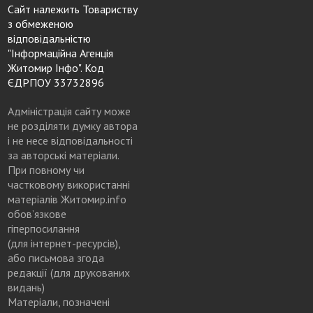
Сайт належить Товариству
з обмеженою
відповідальністю
"Інформаційна Агенція
Житомир Інфо". Код
ЄДРПОУ 33732896
Адміністрація сайту може
не розділяти думку автора
і не несе відповідальності
за авторські матеріали.
При повному чи
частковому використанні
матеріалів Житомир.info
обов’язкове
гіперпосилання
(для інтернет-ресурсів),
або письмова згода
редакції (для друкованих
видань)
Матеріали, позначені