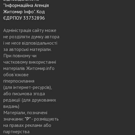
"Інформаційна Агенція
Житомир Інфо". Код
ЄДРПОУ 33732896
Адміністрація сайту може
не розділяти думку автора
і не несе відповідальності
за авторські матеріали.
При повному чи
частковому використанні
матеріалів Житомир.info
обов’язкове
гіперпосилання
(для інтернет-ресурсів),
або письмова згода
редакції (для друкованих
видань)
Матеріали, позначені
значками:
"Р"
- розміщують
на правах реклами або
партнерства