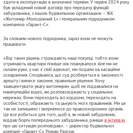
здати в експлуатацію в визначені терміни. У червні 2024 року
був укладений новий договір про передачу функцій
забудовника, з іншою будівельною організацією – ЖК
«Житомир-Молодіжний 1» і генеральним підрядником
компанією «Гарант-С».
За словами нового підрядника, зараз вони не можуть
працювати.
«Від таких рішень страждають наші покупці, тобто вони
отримають квартири пізніше ніж планувалося. Але ми не
склали руки, у нас є свій адвокат, ми подали на касаційне
оскарження. Сподіваюся, що суд розбереться в законності
арешту і винесе законне, правильне рішення. Хочу
заакцентувати увагу житомирян, щоб не піддавалися на
маніпуляційні відео, які розповсюджують у соціальних
мережах. Вони переходять всі кордони, переходять на
особистості, ображають та цькують моїх працівників. Ми це
так не залишимо і звернемося до правоохоронних органів.
Це все робиться для того, щоб я, як новий забудовник,
віддав борги попереднього забудовника, раніше
в інтерв'ю
про цю ситуацію розповідав», – директор будівельної
компанії «Гарант-С» Роман Радчук.