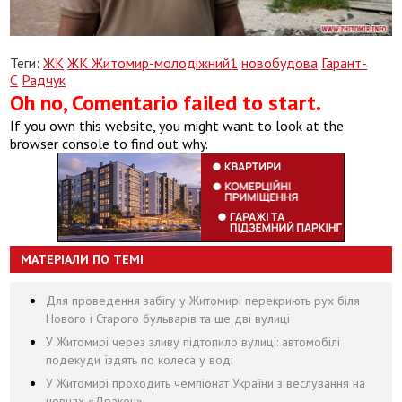
Теги:
ЖК
ЖК Житомир-молодіжний1
новобудова
Гарант-
С
Радчук
Oh no, Comentario failed to start.
If you own this website, you might want to look at the
browser console to find out why.
МАТЕРІАЛИ ПО ТЕМІ
Для проведення забігу у Житомирі перекриють рух біля
Нового і Старого бульварів та ще дві вулиці
У Житомирі через зливу підтопило вулиці: автомобілі
подекуди їздять по колеса у воді
У Житомирі проходить чемпіонат України з веслування на
човнах «Дракон»