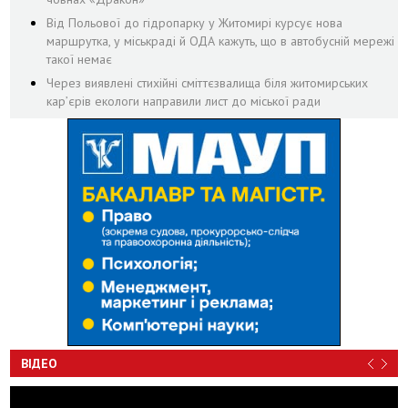
Від Польової до гідропарку у Житомирі курсує нова
маршрутка, у міськраді й ОДА кажуть, що в автобусній мережі
такої немає
Через виявлені стихійні сміттєзвалища біля житомирських
кар’єрів екологи направили лист до міської ради
ВІДЕО