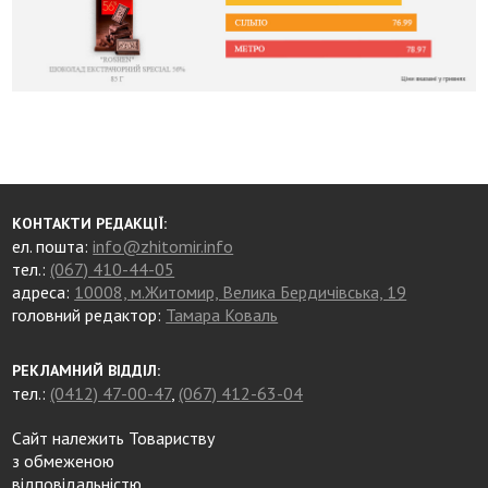
КОНТАКТИ РЕДАКЦІЇ:
ел. пошта:
info@zhitomir.info
тел.:
(067) 410-44-05
адреса:
10008, м.Житомир, Велика Бердичівська, 19
головний редактор:
Тамара Коваль
РЕКЛАМНИЙ ВІДДІЛ:
тел.:
(0412) 47-00-47
,
(067) 412-63-04
Сайт належить Товариству
з обмеженою
відповідальністю