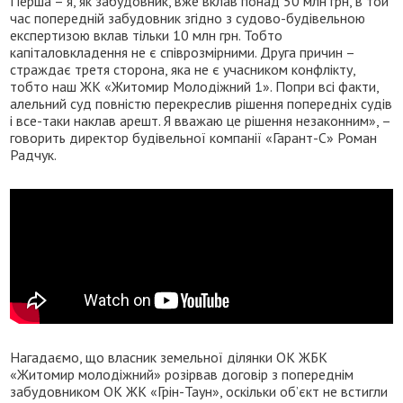
Перша – я, як забудовник, вже вклав понад 50 млн грн, в той
час попередній забудовник згідно з судово-будівельною
експертизою вклав тільки 10 млн грн. Тобто
капіталовкладення не є співрозмірними. Друга причин –
страждає третя сторона, яка не є учасником конфлікту,
тобто наш ЖК «Житомир Молодіжний 1». Попри всі факти,
алельний суд повністю перекреслив рішення попередніх судів
і все-таки наклав арешт. Я вважаю це рішення незаконним», –
говорить директор будівельної компанії «Гарант-С» Роман
Радчук.
Нагадаємо, що власник земельної ділянки ОК ЖБК
«Житомир молодіжний» розірвав договір з попереднім
забудовником ОК ЖК «Грін-Таун», оскільки об’єкт не встигли