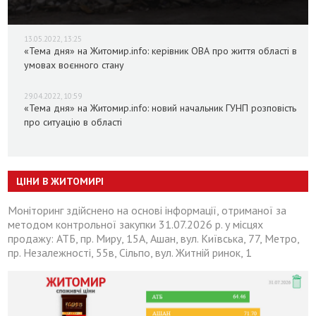
13.05.2022, 13:25
«Тема дня» на Житомир.info: керівник ОВА про життя області в
умовах воєнного стану
29.04.2022, 10:59
«Тема дня» на Житомир.info: новий начальник ГУНП розповість
про ситуацію в області
ЦІНИ В ЖИТОМИРІ
Моніторинг здійснено на основі інформації, отриманої за
методом контрольної закупки 31.07.2026 р. у місцях
продажу: АТБ, пр. Миру, 15А, Ашан, вул. Київська, 77, Метро,
пр. Незалежності, 55в, Сільпо, вул. Житній ринок, 1