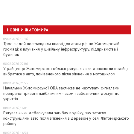
НОВИНИ ЖИТОМИРА
09.08.2026, 10:16
Троє людей постраждали внаслідок атаки рф по Житомирській
громаді: є влучання у цивільну інфраструктуру, підприємства і
будинок
08.08.2026, 22:06
У райцентрі Житомирської області рятувальники допомогли водійці
вибратися з авто, понівеченого після зіткнення з мотоциклом
08.08.2026, 21:53
Начальник Житомирської ОВА закликав не нехтувати сигналами
повітряної тривоги найближчим часом і забезпечити доступ до
укриттів
08.08.2026, 18:01
Рятувальники деблокували загиблу водійку, яку затисло
конструкціями авто після зіткнення з деревом у селі Житомирського
району
08.08.2026, 16:54