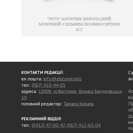
Са
КОНТАКТИ РЕДАКЦІЇ:
ел. пошта:
info@zhitomir.info
Аг
тел.:
(067) 410-44-05
Ад
адреса:
10008, м.Житомир, Велика Бердичівська,
ві
19
Пр
головний редактор:
Тамара Коваль
об
(д
РЕКЛАМНИЙ ВІДДІЛ:
ви
тел.:
(0412) 47-00-47
,
(067) 412-63-04
Ма