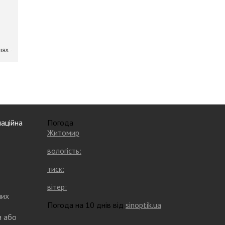
аційна
Погода
Житомир
вологість:
тиск:
вітер:
них
Погода на 10 днів від
sinoptik.ua
и або