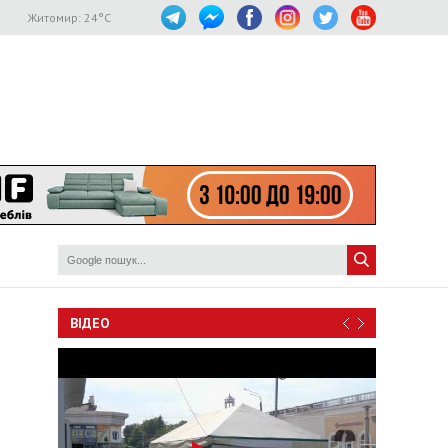
Житомир:
24
°C
ВІДЕО