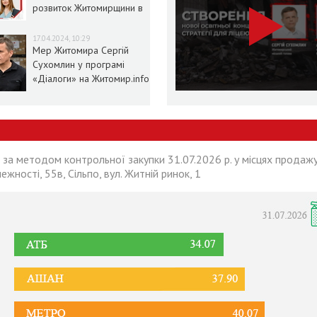
розвиток Житомирщини в
умовах воєнного стану
17.04.2024, 10:29
Мер Житомира Сергій
Сухомлин у програмі
«Діалоги» на Житомир.info
 за методом контрольної закупки 31.07.2026 р. у місцях продажу
лежності, 55в, Сільпо, вул. Житній ринок, 1