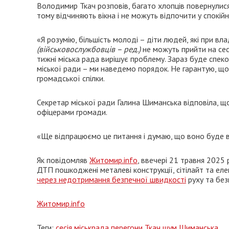
Володимир Ткач розповів, багато хлопців повернулися
тому відчиняють вікна і не можуть відпочити у спокій
«Я розумію, більшість молоді – діти людей, які при вла
(військовослужбовців – ред.)
не можуть прийти на сес
тижні міська рада вирішує проблему. Зараз буде спеко
міської ради – ми наведемо порядок. Не гарантую, що
громадської спілки.
Секретар міської ради Галина Шиманська відповіла, що
офіцерами громади.
«Ще відпрацюємо це питання і думаю, що воно буде в 
Як повідомляв
Житомир.info
, ввечері 21 травня 2025
ДТП пошкоджені металеві конструкції, сітілайт та ел
через недотримання безпечної швидкості
руху та без
Житомир.info
Теги:
сесія
міськрада
перегони
Ткач
шум
Шиманська