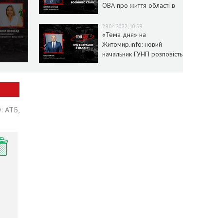
ОВА про життя області в
умовах воєнного стану
29.04.2022, 10:59
«Тема дня» на
Житомир.info: новий
начальник ГУНП розповість
про ситуацію в області
: АТБ,