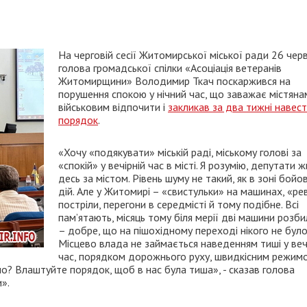
На черговій сесії Житомирської міської ради 26 чер
голова громадської спілки «Асоціація ветеранів
Житомирщини» Володимир Ткач поскаржився на
порушення спокою у нічний час, що заважає містяна
військовим відпочити і
закликав за два тижні навес
порядок
.
«Хочу «подякувати» міській раді, міському голові за
«спокій» у вечірній час в місті. Я розумію, депутати 
десь за містом. Рівень шуму не такий, як в зоні бойо
дій. Але у Житомирі – «свистульки» на машинах, «ре
постріли, перегони в середмісті й тому подібне. Всі
пам’ятають, місяць тому біля мерії дві машини розби
– добре, що на пішохідному переході нікого не було
Місцево влада не займається наведенням тиші у веч
час, порядком дорожнього руху, швидкісним режимо
но? Влаштуйте порядок, щоб в нас була тиша», - сказав голова
».