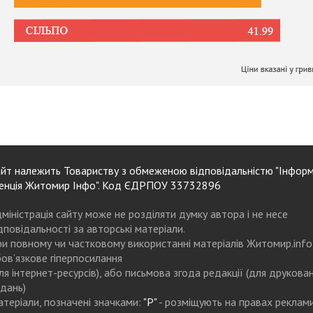
йт належить Товариству з обмеженою відповідальністю "Інформ
енція Житомир Інфо". Код ЄДРПОУ 33732896
міністрація сайту може не розділяти думку автора і не несе
дповідальності за авторські матеріали.
и повному чи частковому використанні матеріалів Житомир.info
ов’язкове гіперпосилання
ля інтернет-ресурсів), або письмова згода редакції (для друкова
дань)
теріали, позначені значками:
"Р"
- розміщують на правах реклам