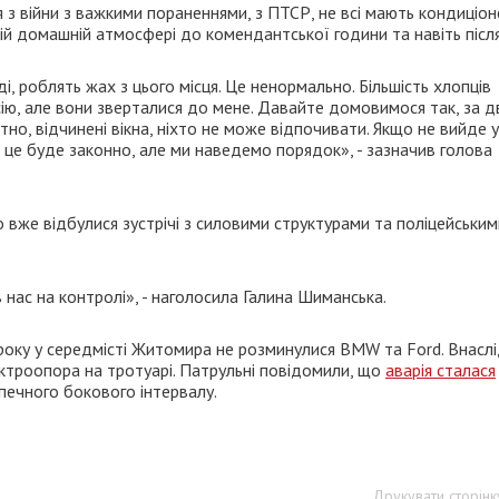
 з війни з важкими пораненнями, з ПТСР, не всі мають кондиціон
ній домашній атмосфері до комендантської години та навіть після
ді, роблять жах з цього місця. Це ненормально. Більшість хлопців
ію, але вони зверталися до мене. Давайте домовимося так, за д
тно, відчинені вікна, ніхто не може відпочивати. Якщо не вийде у
 це буде законно, але ми наведемо порядок», - зазначив голова
 вже відбулися зустрічі з силовими структурами та поліцейським
нас на контролі», - наголосила Галина Шиманська.
 року у середмісті Житомира не розминулися BMW та Ford. Внасл
ектроопора на тротуарі. Патрульні повідомили, що
аварія сталася
печного бокового інтервалу.
Друкувати сторінк