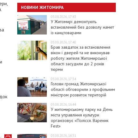
ери,
НОВИНИ ЖИТОМИРА
.
05.08.2026, 17:43
У Житомирі демонтують
встановлений без дозволу намет
ва
із канцтоварами
05.08.2026, 17:40
Брав завдаток за встановлення
вікон і дверей та не виконував
роботу: жителя Житомирської
и
області засудили до 2 років
тюрми
05.08.2026, 17:34
Голови громад Житомирської
області обговорили з профільним
міністром розвиток територій
ідок
05.08.2026, 16:44
У житомирському парку на День
міста управління культури
організовує «Полісся. Вареник
Fest»
05.08.2026, 16:31
у