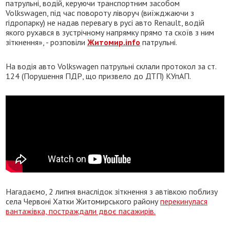
патрульні, водій, керуючи транспортним засобом
Volkswagen, під час повороту ліворуч (виїжджаючи з
гідропарку) не надав перевагу в русі авто Renault, водій
якого рухався в зустрічному напрямку прямо та скоїв з ним
зіткнення», - розповіли
Житомир.info
патрульні.
На водія авто Volkswagen патрульні склали протокол за ст.
124 (Порушення ПДР, що призвело до ДТП) КУпАП.
Нагадаємо, 2 липня внаслідок зіткнення з автівкою поблизу
села Червоні Хатки Житомирського району
перекинулася
вантажівка, постраждали двоє пасажирів.