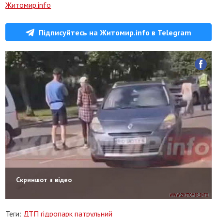
Житомир.info
Підписуйтесь на Житомир.info в Telegram
Скриншот з відео
Теги:
ДТП
гідропарк
патрульний