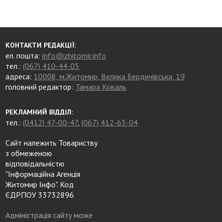
КОНТАКТИ РЕДАКЦІЇ:
ел. пошта:
info@zhitomir.info
тел.:
(067) 410-44-05
адреса:
10008, м.Житомир, Велика Бердичівська, 19
головний редактор:
Тамара Коваль
РЕКЛАМНИЙ ВІДДІЛ:
тел.:
(0412) 47-00-47
,
(067) 412-63-04
Сайт належить Товариству
з обмеженою
відповідальністю
"Інформаційна Агенція
Житомир Інфо". Код
ЄДРПОУ 33732896
Адміністрація сайту може