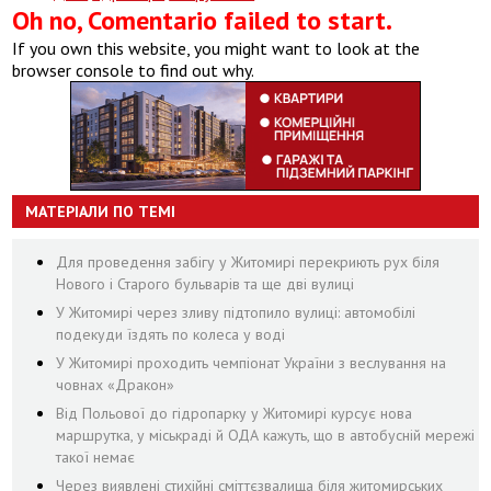
Oh no, Comentario failed to start.
If you own this website, you might want to look at the
browser console to find out why.
МАТЕРІАЛИ ПО ТЕМІ
Для проведення забігу у Житомирі перекриють рух біля
Нового і Старого бульварів та ще дві вулиці
У Житомирі через зливу підтопило вулиці: автомобілі
подекуди їздять по колеса у воді
У Житомирі проходить чемпіонат України з веслування на
човнах «Дракон»
Від Польової до гідропарку у Житомирі курсує нова
маршрутка, у міськраді й ОДА кажуть, що в автобусній мережі
такої немає
Через виявлені стихійні сміттєзвалища біля житомирських