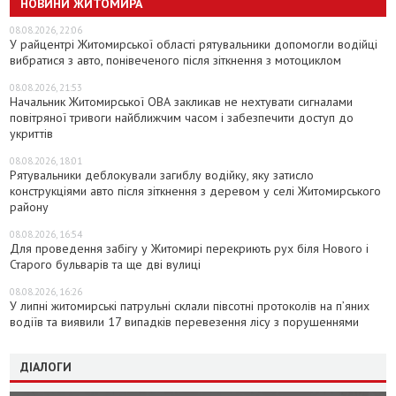
НОВИНИ ЖИТОМИРА
08.08.2026, 22:06
У райцентрі Житомирської області рятувальники допомогли водійці
вибратися з авто, понівеченого після зіткнення з мотоциклом
08.08.2026, 21:53
Начальник Житомирської ОВА закликав не нехтувати сигналами
повітряної тривоги найближчим часом і забезпечити доступ до
укриттів
08.08.2026, 18:01
Рятувальники деблокували загиблу водійку, яку затисло
конструкціями авто після зіткнення з деревом у селі Житомирського
району
08.08.2026, 16:54
Для проведення забігу у Житомирі перекриють рух біля Нового і
Старого бульварів та ще дві вулиці
08.08.2026, 16:26
У липні житомирські патрульні склали півсотні протоколів на пʼяних
водіїв та виявили 17 випадків перевезення лісу з порушеннями
ДІАЛОГИ