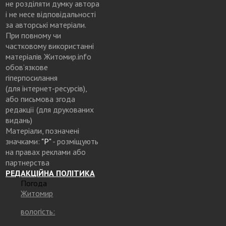
не розділяти думку автора
і не несе відповідальності
за авторські матеріали.
При повному чи
частковому використанні
матеріалів Житомир.info
обов’язкове
гіперпосилання
(для інтернет-ресурсів),
або письмова згода
редакції (для друкованих
видань)
Матеріали, позначені
значками:
"Р"
- розміщують
на правах реклами або
партнерства
РЕДАКЦІЙНА ПОЛІТИКА
Погода
Житомир
вологість: