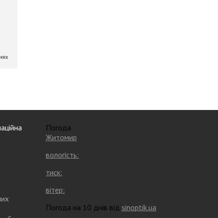
аційна
Погода
Житомир
вологість:
тиск:
вітер:
них
Погода на 10 днів від
sinoptik.ua