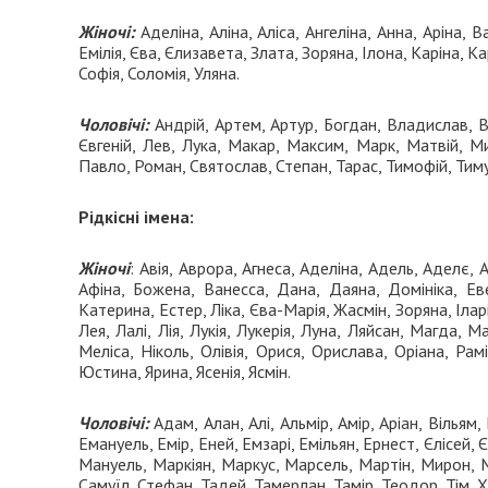
Жіночі:
Аделіна, Аліна, Аліса, Ангеліна, Анна, Аріна, В
Емілія, Єва, Єлизавета, Злата, Зоряна, Ілона, Каріна, 
Софія, Соломія, Уляна.
Чоловічі:
Андрій, Артем, Артур, Богдан, Владислав, 
Євгеній, Лев, Лука, Макар, Максим, Марк, Матвій, М
Павло, Роман, Святослав, Степан, Тарас, Тимофій, Тиму
Рідкісні імена:
Жіночі
: Авія, Аврора, Агнеса, Аделіна, Адель, Аделє, А
Афіна, Божена, Ванесса, Дана, Даяна, Домініка, Еве
Катерина, Естер, Ліка, Єва-Марія, Жасмін, Зоряна, Ілар
Лея, Лалі, Лія, Лукія, Лукерія, Луна, Ляйсан, Магда, 
Меліса, Ніколь, Олівія, Орися, Орислава, Оріана, Рамі
Юстина, Ярина, Ясенія, Ясмін.
Чоловічі:
Адам, Алан, Алі, Альмір, Амір, Аріан, Вільям,
Емануель, Емір, Еней, Емзарі, Емільян, Ернест, Єлісей, 
Мануель, Маркіян, Маркус, Марсель, Мартін, Мирон, М
Самуїл, Стефан, Тадей, Тамерлан, Тамір, Теодор, Тім, 