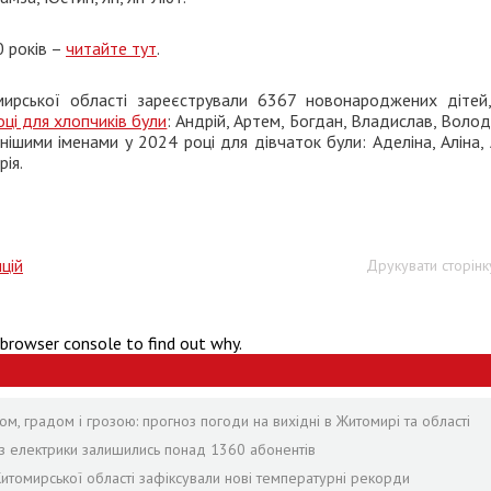
0 років –
читайте тут
.
ирської області зареєстрували 6367 новонароджених дітей,
ці для хлопчиків були
: Андрій, Артем, Богдан, Владислав, Воло
шими іменами у 2024 році для дівчаток були: Аделіна, Аліна, 
рія.
цій
Друкувати сторінк
 browser console to find out why.
ом, градом і грозою: прогноз погоди на вихідні в Житомирі та області
без електрики залишились понад 1360 абонентів
Житомирської області зафіксували нові температурні рекорди