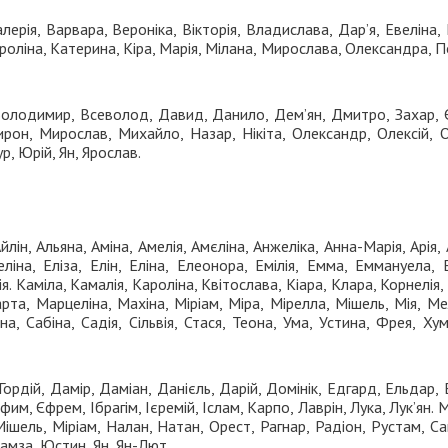
алерія, Варвара, Вероніка, Вікторія, Владислава, Дар’я, Евеліна, 
Кароліна, Катерина, Kipa, Марія, Мілана, Мирослава, Олександра, П
Володимир, Всеволод, Давид, Данило, Дем’ян, Дмитро, Захар, Є
ирон, Мирослав, Михайло, Назар, Нікіта, Олександр, Олексій, 
р, Юрій, Ян, Ярослав.
йлін, Альяна, Аміна, Амелія, Амєліна, Анжеліка, Анна-Марія, Арія, 
ліна, Еліза, Елін, Еліна, Елеонора, Емілія, Емма, Еммануела,
ія. Каміла, Камалія, Кароліна, Квітослава, Кіара, Клара, Корнелія,
Марта, Марцеліна, Махіна, Міріам, Міра, Мірелла, Мішель, Мія, Ме
на, Сабіна, Садія, Сільвія, Стася, Теона, Ума, Устина, Фрея, Ху
 Гордій, Дамір, Даміан, Данієль, Дарій, Домінік, Едгард, Ельдар, 
Єфим, Єфрем, Ібрагім, Ієремій, Іслам, Карпо, Лаврін, Лука, Лук’ян. 
ішель, Міріам, Налан, Натан, Орест, Рагнар, Радіон, Рустам, Са
Хамза, Юстин, Ян, Ян-Лют.