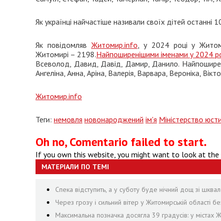
Як українці найчастіше називали своїх дітей останні 1
Як повідомляв
Житомир.info
, у 2024 році у Житом
Житомирі – 2198.
Найпоширенішими іменами у 2024 ро
Всеволод, Давид, Давід, Дамир, Данило. Найпоширені
Ангеліна, Анна, Аріна, Валерія, Варвара, Вероніка, Вікто
Житомир.info
Теги:
немовля
новонароджений
ім'я
Міністерство юсти
Oh no, Comentario failed to start.
If you own this website, you might want to look at the
МАТЕРІАЛИ ПО ТЕМІ
Спека відступить, а у суботу буде нічний дощ зі шквал
Через грозу і сильний вітер у Житомирській області 
Максимальна позначка досягла 39 градусів: у містах 