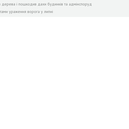
лив дерева і пошкодив дахи будинків та адмінспоруд
тами ураження ворога у липні