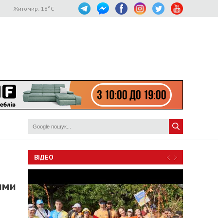
Житомир:
18
°C
ВІДЕО
ими