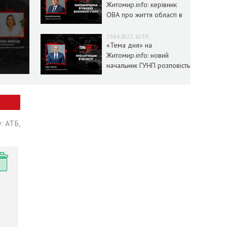
Житомир.info: керівник
ОВА про життя області в
умовах воєнного стану
29.04.2022, 10:59
«Тема дня» на
Житомир.info: новий
начальник ГУНП розповість
про ситуацію в області
: АТБ,