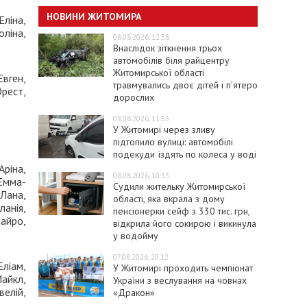
НОВИНИ ЖИТОМИРА
Еліна,
оліна,
08.08.2026, 12:38
Внаслідок зіткнення трьох
автомобілів біля райцентру
Житомирської області
вген,
травмувались двоє дітей і пʼятеро
Орест,
дорослих
08.08.2026, 11:55
У Житомирі через зливу
підтопило вулиці: автомобілі
подекуди їздять по колеса у воді
Аріна,
08.08.2026, 10:33
 Емма-
Судили жительку Житомирської
 Лана,
області, яка вкрала з дому
ланія,
пенсіонерки сейф з 330 тис. грн,
майро,
відкрила його сокирою і викинула
у водойму
07.08.2026, 20:12
Еліам,
У Житомирі проходить чемпіонат
Майкл,
України з веслування на човнах
велій,
«Дракон»