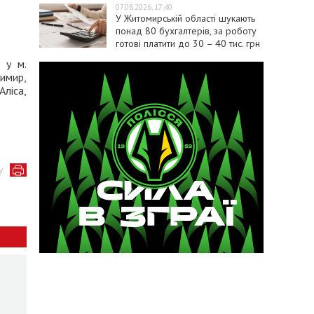
07.08.2026, 17:40
У Житомирській області шукають
понад 80 бухгалтерів, за роботу
готові платити до 30 – 40 тис. грн
 у м.
димир,
Аліса,
у