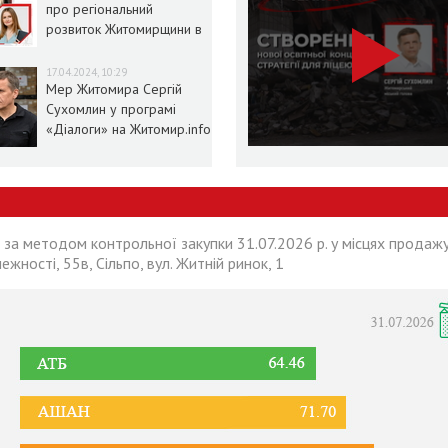
про регіональний
розвиток Житомирщини в
умовах воєнного стану
17.04.2024, 10:29
Мер Житомира Сергій
Сухомлин у програмі
«Діалоги» на Житомир.info
 за методом контрольної закупки 31.07.2026 р. у місцях продажу
лежності, 55в, Сільпо, вул. Житній ринок, 1