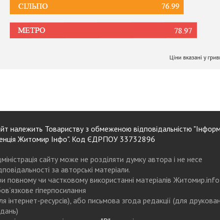
йт належить Товариству з обмеженою відповідальністю "Інформ
енція Житомир Інфо". Код ЄДРПОУ 33732896
міністрація сайту може не розділяти думку автора і не несе
дповідальності за авторські матеріали.
и повному чи частковому використанні матеріалів Житомир.info
ов’язкове гіперпосилання
ля інтернет-ресурсів), або письмова згода редакції (для друкова
дань)