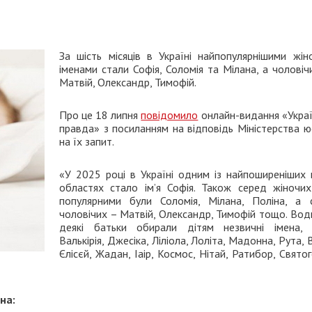
За шість місяців в Україні найпопулярнішими жін
іменами стали Софія, Соломія та Мілана, а чолові
Матвій, Олександр, Тимофій.
Про це 18 липня
повідомило
онлайн-видання «Украї
правда» з посиланням на відповідь Міністерства ю
на їх запит.
«У 2025 році в Україні одним із найпоширеніших в
областях стало імʼя Софія. Також серед жіночих
популярними були Соломія, Мілана, Поліна, а 
чоловічих – Матвій, Олександр, Тимофій тощо. Вод
деякі батьки обирали дітям незвичні імена, 
Валькірія, Джесіка, Ліліола, Лоліта, Мадонна, Рута, 
Єлісєй, Жадан, Іаір, Космос, Нітай, Ратибор, Свято
на: