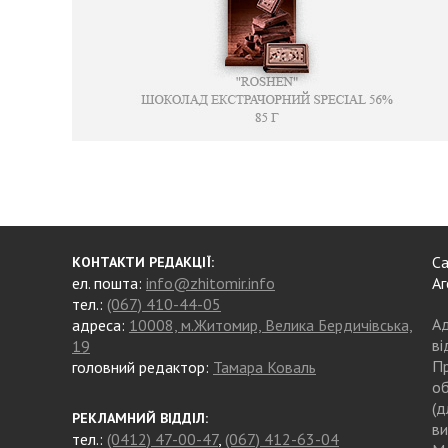
Са
КОНТАКТИ РЕДАКЦІЇ:
ел. пошта:
info@zhitomir.info
Аг
тел.:
(067) 410-44-05
Ад
адреса:
10008, м.Житомир, Велика Бердичівська,
ві
19
Пр
головний редактор:
Тамара Коваль
об
(д
РЕКЛАМНИЙ ВІДДІЛ:
ви
тел.:
(0412) 47-00-47
,
(067) 412-63-04