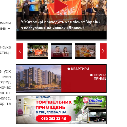
У Житомирі проходить чемпіонат України
очими
з веслування на човнах «Дракон»
чими –
нська
стиції
 усіх
 імен
серед
ночас
як-от
Велес,
гор та