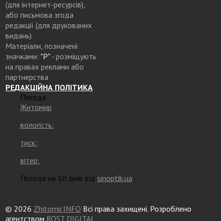
(для інтернет-ресурсів),
або письмова згода
редакції (для друкованих
видань)
Матеріали, позначені
значками:
"Р"
- розміщують
на правах реклами або
партнерства
РЕДАКЦІЙНА ПОЛІТИКА
Погода
Житомир
вологість:
тиск:
вітер:
Погода на 10 днів від
sinoptik.ua
© 2026
Zhitomir.INFO
Всі права захищені. Розроблено
агентством
ROST DIGITAL