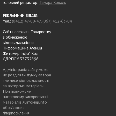
головний редактор:
Тамара Коваль
РЕКЛАМНИЙ ВІДДІЛ:
тел.:
(0412) 47-00-47
,
(067) 412-63-04
Сайт належить Товариству
з обмеженою
відповідальністю
"Інформаційна Агенція
Житомир Інфо". Код
ЄДРПОУ 33732896
Адміністрація сайту може
не розділяти думку автора
і не несе відповідальності
за авторські матеріали.
При повному чи
частковому використанні
матеріалів Житомир.info
обов’язкове
гіперпосилання