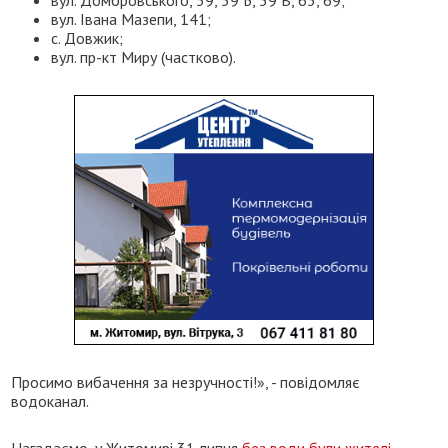
вул. Івана Мазепи, 141;
с. Довжик;
вул. пр-кт Миру (частково).
Просимо вибачення за незручності!», - повідомляє
водоканал.
Нагадаємо, у Житомирі 31 липня
без води були жителі