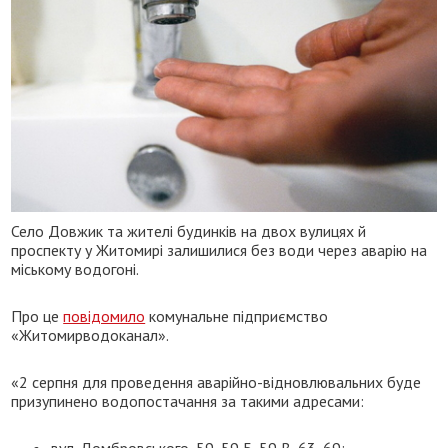
Село Довжик та жителі будинків на двох вулицях й
проспекту у Житомирі залишилися без води через аварію на
міському водогоні.
Про це
повідомило
комунальне підприємство
«Житомирводоканал».
«2 серпня для проведення аварійно-відновлювальних буде
призупинено водопостачання за такими адресами:
вул. Домбровського, 59, 59 Б, 59 В, 63, 69;