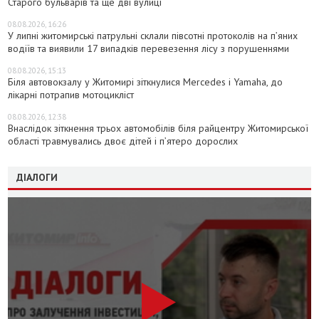
Старого бульварів та ще дві вулиці
08.08.2026, 16:26
У липні житомирські патрульні склали півсотні протоколів на пʼяних
водіїв та виявили 17 випадків перевезення лісу з порушеннями
08.08.2026, 15:13
Біля автовокзалу у Житомирі зіткнулися Mercedes і Yamaha, до
лікарні потрапив мотоцикліст
08.08.2026, 12:38
Внаслідок зіткнення трьох автомобілів біля райцентру Житомирської
області травмувались двоє дітей і пʼятеро дорослих
ДІАЛОГИ