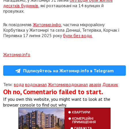
десятків будинків
, які розташовані на 14 вулицях й
провулках.
Як повідомляв
Житомир.інфо
, частина мікрорайону
Корбутівка у Житомирі та села Дениші, Тетерівка, Корчак і
Перлявка 17 липня 2025 року
були без води.
Житомир.info
Підписуйтесь на Житомир.info в Telegram
Теги:
вода
водоканал
Житомирводоканал
аварія
Довжик
Oh no, Comentario failed to start.
If you own this website, you might want to look at the
browser console to find out why.