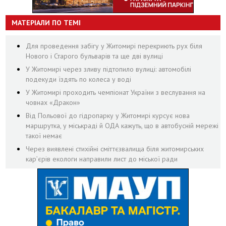
МАТЕРІАЛИ ПО ТЕМІ
Для проведення забігу у Житомирі перекриють рух біля
Нового і Старого бульварів та ще дві вулиці
У Житомирі через зливу підтопило вулиці: автомобілі
подекуди їздять по колеса у воді
У Житомирі проходить чемпіонат України з веслування на
човнах «Дракон»
Від Польової до гідропарку у Житомирі курсує нова
маршрутка, у міськраді й ОДА кажуть, що в автобусній мережі
такої немає
Через виявлені стихійні сміттєзвалища біля житомирських
кар’єрів екологи направили лист до міської ради