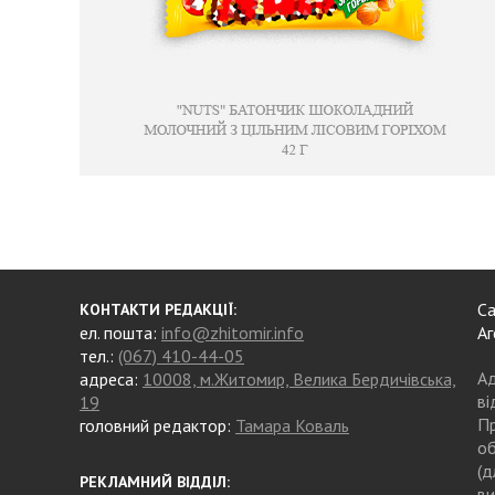
Са
КОНТАКТИ РЕДАКЦІЇ:
ел. пошта:
info@zhitomir.info
Аг
тел.:
(067) 410-44-05
Ад
адреса:
10008, м.Житомир, Велика Бердичівська,
ві
19
Пр
головний редактор:
Тамара Коваль
об
(д
РЕКЛАМНИЙ ВІДДІЛ:
ви