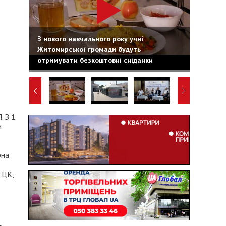
З нового навчального року учні
Житомирської громади будуть
отримувати безкоштовні сніданки
. З 1
и
рна
ТЦК,