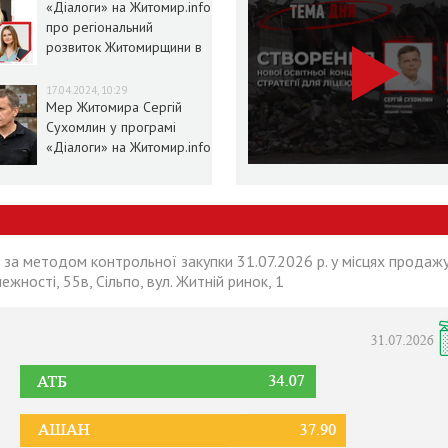
«Діалоги» на Житомир.info
про регіональний
розвиток Житомирщини в
умовах воєнного стану
17.04.2024, 10:29
Мер Житомира Сергій
Сухомлин у програмі
«Діалоги» на Житомир.info
 за методом контрольної закупки 31.07.2026 р. у місцях продажу
лежності, 55в, Сільпо, вул. Житній ринок, 1