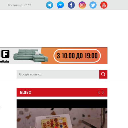
Житомир:
21
°C
ВІДЕО
ї