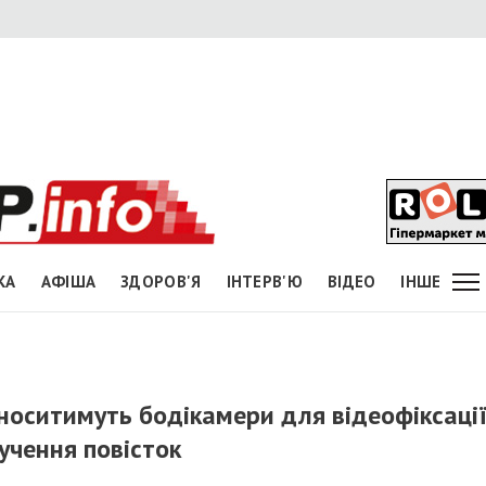
КА
АФІША
ЗДОРОВ'Я
ІНТЕРВ'Ю
ВІДЕО
ІНШЕ
 носитимуть бодікамери для відеофіксаці
ручення повісток