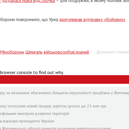
 додалася нова відстрочка
– для подружжя, в якому чоловік аб
ноборони повідомило, що Уряд
врегулював відправку «бойових»
Міноборони
Шмигаль
військовозобов'язаний
Друкувати сторінк
 browser console to find out why.
зру за незаконне збагачення, більшість нерухомості придбана у Житомир
ону оголосили новий тендер, вартість зросла до 21 млн грн
офільним міністром розвиток територій
а відзнаки президента України
лі Житомирської області повністю відновили електропостачання