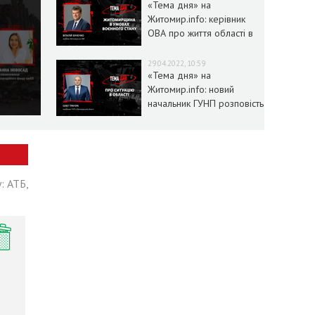
«Тема дня» на
Житомир.info: керівник
ОВА про життя області в
умовах воєнного стану
29.04.2022, 10:59
«Тема дня» на
Житомир.info: новий
начальник ГУНП розповість
про ситуацію в області
: АТБ,