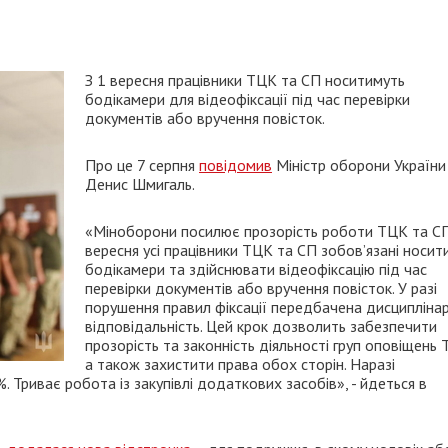
З 1 вересня працівники ТЦК та СП носитимуть
бодікамери для відеофіксації під час перевірки
документів або вручення повісток.
Про це 7 серпня
повідомив
Міністр оборони України
Денис Шмигаль.
«Міноборони посилює прозорість роботи ТЦК та СП
вересня усі працівники ТЦК та СП зобовʼязані носит
бодікамери та здійснювати відеофіксацію під час
перевірки документів або вручення повісток. У разі
порушення правил фіксації передбачена дисципліна
відповідальність. Цей крок дозволить забезпечити
прозорість та законність діяльності груп оповіщень 
а також захистити права обох сторін. Наразі
. Триває робота із закупівлі додаткових засобів», - йдеться в