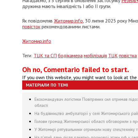
Нагадаємо, з 5 серпня в оновленні застосунку
Резерв+
дружина мають інвалідність І або II групи.
Як повідомляв
Житомир.info
, 30 липня 2025 року Мі
повісток
рекомендованими листами.
Житомир.info
Теги:
ТЦК та СП
бодікамера
мобілізація
ТЦК
повістка
Oh no, Comentario failed to start.
If you own this website, you might want to look at the
МАТЕРІАЛИ ПО ТЕМІ
Екскомандувач логістики Повітряних сил отримав підо
області
На будівництво амбулаторії у селі Житомирського рай
Голови громад Житомирської області обговорили з пр
У Житомирі рятувальники отримали нову спецтехніку т
На пʼятий день після ракетно-дронової атаки рф у се