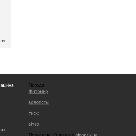
аційна
Погода
Житомир
вологість:
тиск:
вітер:
них
Погода на 10 днів від
sinoptik.ua