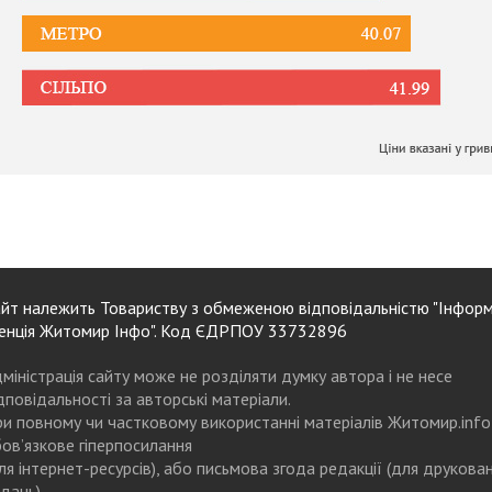
йт належить Товариству з обмеженою відповідальністю "Інформ
енція Житомир Інфо". Код ЄДРПОУ 33732896
міністрація сайту може не розділяти думку автора і не несе
дповідальності за авторські матеріали.
и повному чи частковому використанні матеріалів Житомир.info
ов’язкове гіперпосилання
ля інтернет-ресурсів), або письмова згода редакції (для друкова
дань)