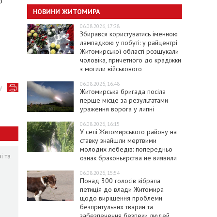
о
НОВИНИ ЖИТОМИРА
06.08.2026, 17:28
Збирався користуватись іменною
лампадкою у побуті: у райцентрі
Житомирської області розшукали
чоловіка, причетного до крадіжки
з могили військового
06.08.2026, 16:48
у
Житомирська бригада посіла
перше місце за результатами
ураження ворога у липні
06.08.2026, 16:15
У селі Житомирського району на
ставку знайшли мертвими
молодих лебедів: попередньо
і та
ознак браконьєрства не виявили
06.08.2026, 15:54
Понад 300 голосів зібрала
петиція до влади Житомира
щодо вирішення проблеми
безпритульних тварин та
забезпечення безпеки людей